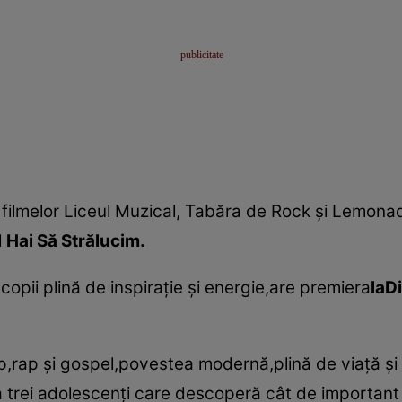
ilmelor Liceul Muzical, Tabăra de Rock şi Lemon
l
Hai Să Strălucim.
pii plină de inspiraţie şi energie,are premiera
laD
p,rap şi gospel,povestea modernă,plină de viaţă şi
trei adolescenţi care descoperă cât de important est