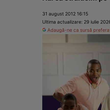
Trucuri de frumusețe
Dragoste și Sex
Evenimente
Horos
31 august 2012 16:15
Ultima actualizare:
29 iulie 202
Adaugă-ne ca sursă preferat