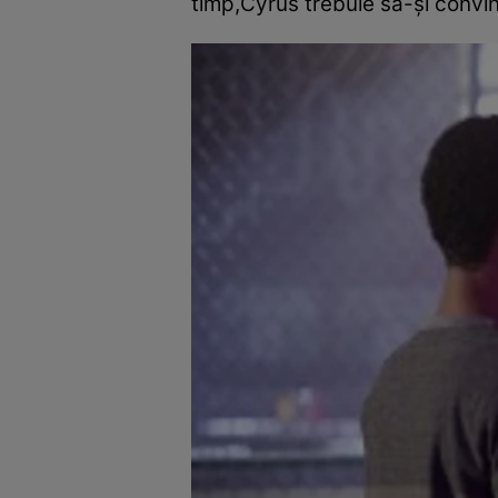
timp,Cyrus trebuie să-şi convi