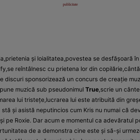
a,prietenia şi loialitatea,povestea se desfăşoară în
fy,se reîntâlnesc cu prietena lor din copilărie,câ
e discuri sponsorizează un concurs de creaţie muzi
ompune muzică sub pseudonimul
True
,scrie un cânt
ea lui tristeţe,lucrarea lui este atribuită din greş
us stă şi asistă neputincios cum Kris nu numai că d
 şi pe Roxie. Dar acum e momentul ca adevăratul po
tunitatea de a demonstra cine este şi să-şi urmeze 