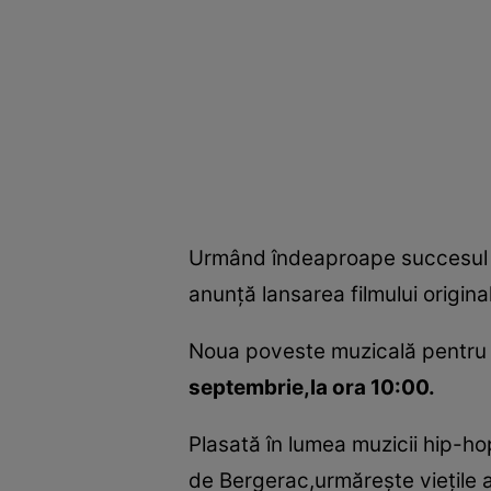
Urmând îndeaproape succesul f
anunţă lansarea filmului origina
Noua poveste muzicală pentru co
septembrie,la ora 10:00.
Plasată în lumea muzicii hip-ho
de Bergerac,urmăreşte vieţile a 