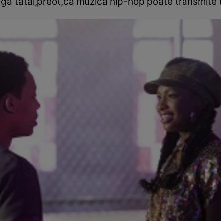
ngă tatăl,preot,că muzica hip-hop poate transmite u