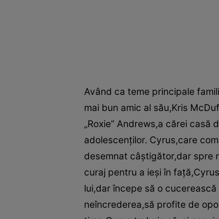
Având ca teme principale famili
mai bun amic al său,Kris McDuf
„Roxie” Andrews,a cărei casă d
adolescenţilor. Cyrus,care c
desemnat câştigător,dar spre mar
curaj pentru a ieşi în faţă,Cyr
lui,dar începe să o cucerească
neîncrederea,să profite de opor