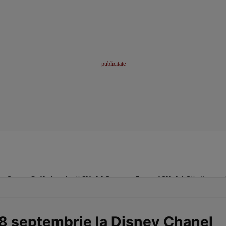
me
Sport
Stil de viață
Click! Pentru Femei
Click! Sănătate
 8 septembrie la Disney Chanel