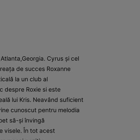
 Atlanta,Georgia. Cyrus şi cel
ntăreaţa de succes Roxanne
cală la un club al
ec despre Roxie si este
eală lui Kris. Neavând suficient
evine cunoscut pentru melodia
et să-şi învingă
visele. În tot acest