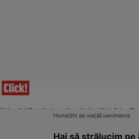
Ultima Oră!
Trending
Actualitate
Vedete
Video
Prime Ti
Home
Stil de viață
Evenimente
Hai să strălucim pe