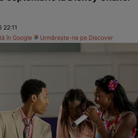
cop
Rețete culinare
Travel
6 22:11
ă în Google
Urmărește-ne pe Discover