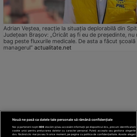
Adrian Veștea, reacție la situația deplorabilă din Spit
Județean Brașov: „Oricât aș fi eu de președinte, nu
bag peste fluxurile medicale. De asta a făcut școală
managerul”
actualitate.net
Nouă ne pasă ca datele tale personale să rămână confidențiale
Noi și partenerii noștri
606
stocăm și/sau accesăm informații pe dispozitivul dvs., precum identificatorii
cookie unici pentru prelucrarea datelor cu caracter personal. Puteți accepta sau gestiona alegerile
dvs. făcând clic mai jos sau în orice moment, pe pagina cu politica de confidențialitate. Aceste alegeri