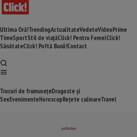
Ultima Oră!
Trending
Actualitate
Vedete
Video
Prime
Time
Sport
Stil de viață
Click! Pentru Femei
Click!
Sănătate
Click! Poftă Bună!
Contact
Trucuri de frumusețe
Dragoste și
Sex
Evenimente
Horoscop
Rețete culinare
Travel