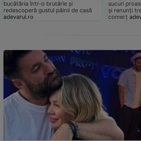
bucătăria într-o brutărie și
sucuri proas
redescoperă gustul pâinii de casă
și renunți tr
adevarul.ro
comerț
adev