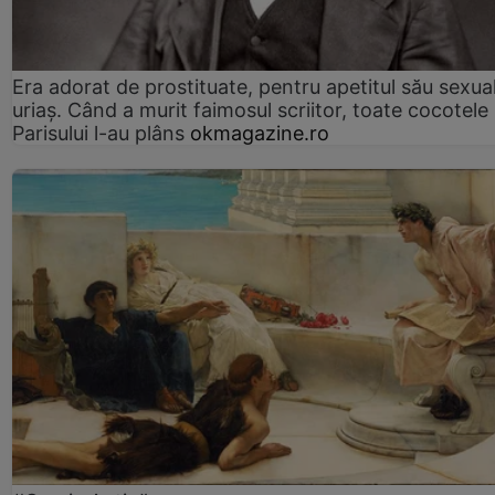
Era adorat de prostituate, pentru apetitul său sexua
uriaș. Când a murit faimosul scriitor, toate cocotele
Parisului l-au plâns
okmagazine.ro