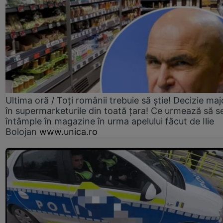
Ultima oră / Toți românii trebuie să știe! Decizie maj
în supermarketurile din toată țara! Ce urmează să s
întâmple în magazine în urma apelului făcut de Ilie
Bolojan
www.unica.ro