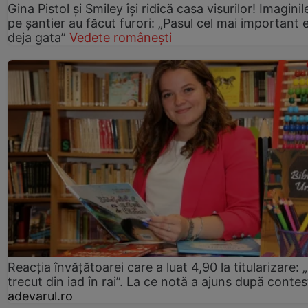
Gina Pistol și Smiley își ridică casa visurilor! Imaginil
pe șantier au făcut furori: „Pasul cel mai important 
deja gata”
Vedete românești
Reacția învățătoarei care a luat 4,90 la titularizare:
trecut din iad în rai”. La ce notă a ajuns după contes
adevarul.ro