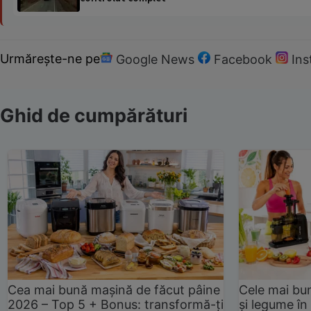
Urmărește-ne pe
Google News
Facebook
In
Ghid de cumpărături
Cea mai bună mașină de făcut pâine
Cele mai bu
2026 – Top 5 + Bonus: transformă-ți
și legume în