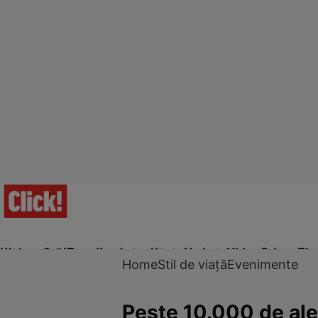
Ultima Oră!
Trending
Actualitate
Vedete
Video
Prime Ti
Home
Stil de viață
Evenimente
Peste 10.000 de alerg