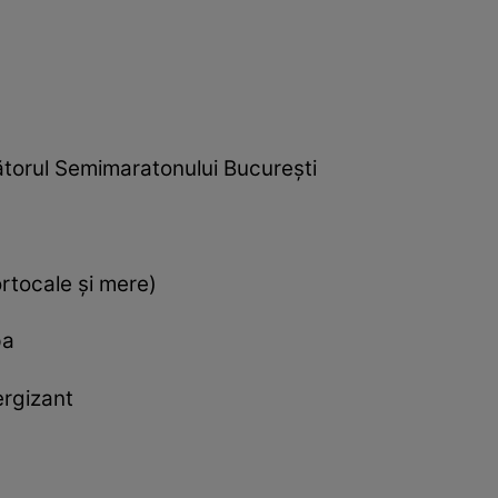
ătorul Semimaratonului București
rtocale și mere)
pa
ergizant