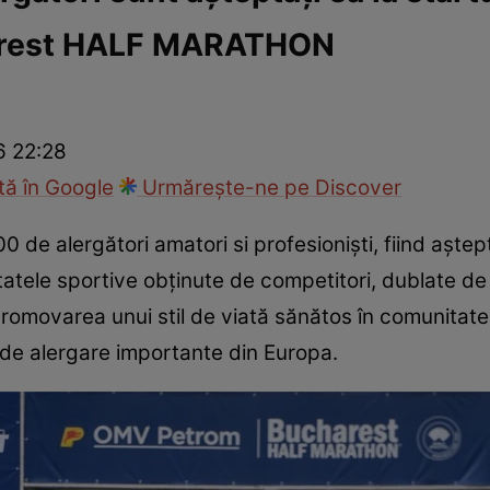
rest HALF MARATHON
cop
Rețete culinare
Travel
6 22:28
ă în Google
Urmărește-ne pe Discover
 de alergători amatori si profesioniști, fiind aștept
ltatele sportive obținute de competitori, dublate d
promovarea unui stil de viată sănătos în comunitate
r de alergare importante din Europa.