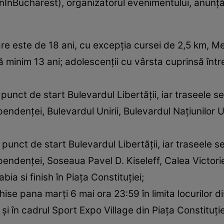
Bucharest), organizatorul evenimentului, anunță 
are este de 18 ani, cu excepția cursei de 2,5 km,
bă minim 13 ani; adolescenții cu vârsta cuprinsă într
unct de start Bulevardul Libertății, iar traseele 
pendenței, Bulevardul Unirii, Bulevardul Națiunilor Un
punct de start Bulevardul Libertății, iar traseele
ependenței, Soseaua Pavel D. Kiseleff, Calea Victorie
ia si finish în Piața Constituției;
hise pana marți 6 mai ora 23:59 în limita locurilor di
e și în cadrul Sport Expo Village din Piața Constituției