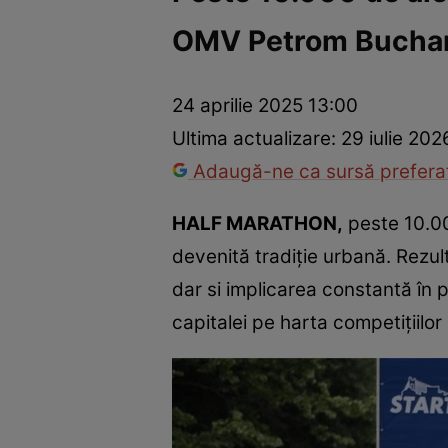
OMV Petrom Bucha
Trucuri de frumusețe
Dragoste și Sex
Evenimente
Horos
24 aprilie 2025 13:00
Ultima actualizare:
29 iulie 202
Adaugă-ne ca sursă preferat
HALF MARATHON,
peste 10.000
devenită tradiție urbană. Rezu
dar si implicarea constantă în 
capitalei pe harta competițiilo