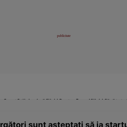
me
Sport
Stil de viață
Click! Pentru Femei
Click! Sănătate
ători sunt așteptați să ia startul