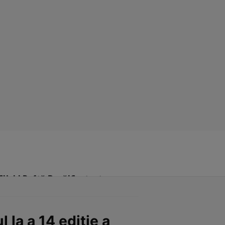
Click! Poftă Bună!
Contact
 la a 14 ediție a