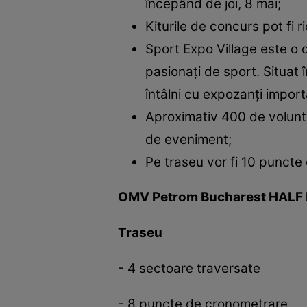
începând de joi, 8 mai;
Kiturile de concurs pot fi r
Sport Expo Village este o d
pasionați de sport. Situat î
întâlni cu expozanți importa
Aproximativ 400 de voluntari
de eveniment;
Pe traseu vor fi 10 puncte
OMV Petrom Bucharest HAL
Traseu
- 4 sectoare traversate
- 8 puncte de cronometrare