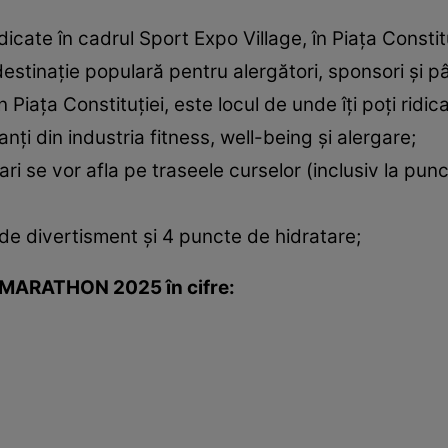
idicate în cadrul Sport Expo Village, în Piața Constit
estinație populară pentru alergători, sponsori și pâ
n Piața Constituției, este locul de unde îți poți ridic
nți din industria fitness, well-being și alergare;
 se vor afla pe traseele curselor (inclusiv la puncte
 de divertisment și 4 puncte de hidratare;
F MARATHON 2025
în cifre: