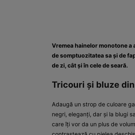
Vremea hainelor monotone a ap
de somptuozitatea sa şi de fapt
de zi, cât şi în cele de seară.
Tricouri şi bluze din
Adaugă un strop de culoare gard
negri, eleganţi, dar şi la blugi
care îţi vor da un plus de volum 
contrastează cu pielea deschis