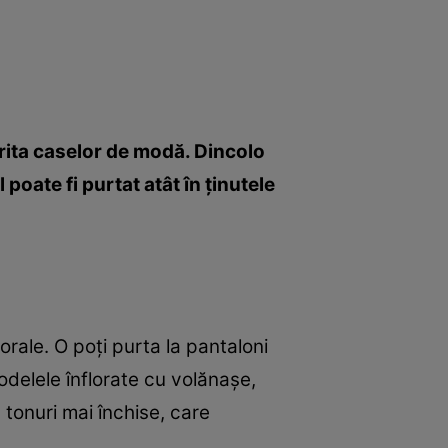
rita caselor de modă. Dincolo
poate fi purtat atât în ţinutele
rale. O poţi purta la pantaloni
modelele înflorate cu volănaşe,
n tonuri mai închise, care