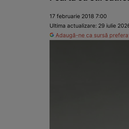
Trucuri de frumusețe
Dragoste și Sex
Evenimente
Horos
17 februarie 2018 7:00
Ultima actualizare:
29 iulie 202
Adaugă-ne ca sursă preferat