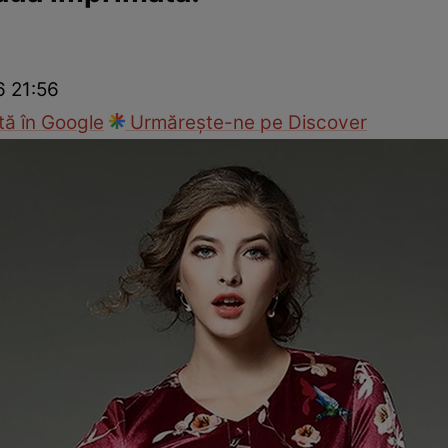
cop
Rețete culinare
Travel
6 21:56
ă în Google
Urmărește-ne pe Discover