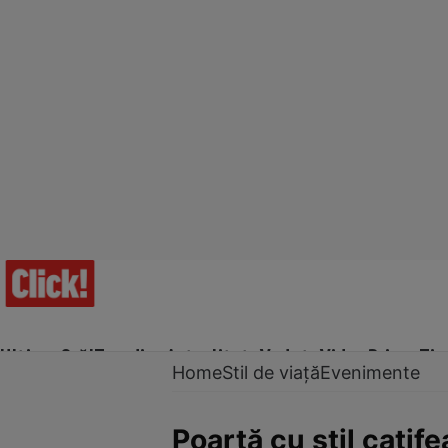
Ultima Oră!
Trending
Actualitate
Vedete
Video
Prime Ti
Home
Stil de viață
Evenimente
Poartă cu stil catif