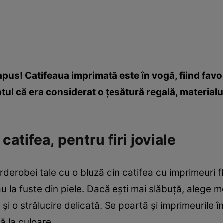
us! Catifeaua imprimată este în vogă, fiind favo
ul că era considerat o ţesătură regală, materialul 
 catifea, pentru firi joviale
erobei tale cu o bluză din catifea cu imprimeuri flo
 sau la fuste din piele. Dacă eşti mai slăbuţă, alege 
şi o strălucire delicată. Se poartă şi imprimeurile î
ă la culoare.