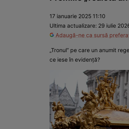
Trucuri de frumusețe
Dragoste și Sex
Evenimente
Horos
17 ianuarie 2025 11:10
Ultima actualizare:
29 iulie 202
Adaugă-ne ca sursă preferat
„Tronul” pe care un anumit rege î
ce iese în evidență?