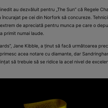
 inedit au dezvăluit pentru „The Sun” că Regele Cha
 încurajat pe cei din Norfork să concureze. Tehnicia
extrem de apreciată pentru munca pe care o depune
 a primit numai laude.
rds”, Jane Kibble, a ținut să facă următoarea prec
ie primesc acea notare cu diamante, dar Sandringh
șiințat să trebuie să se ridice la acel nivel de excel