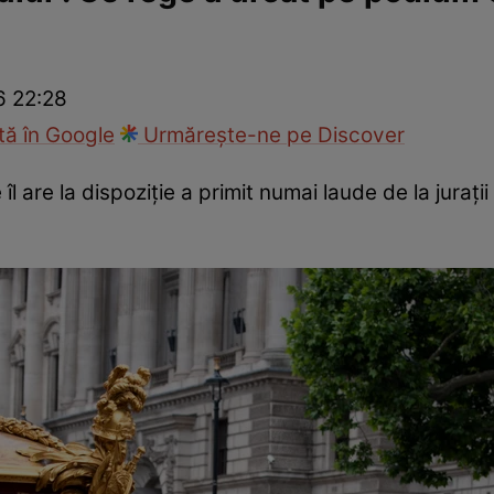
cop
Rețete culinare
Travel
6 22:28
ă în Google
Urmărește-ne pe Discover
l are la dispoziție a primit numai laude de la jurații