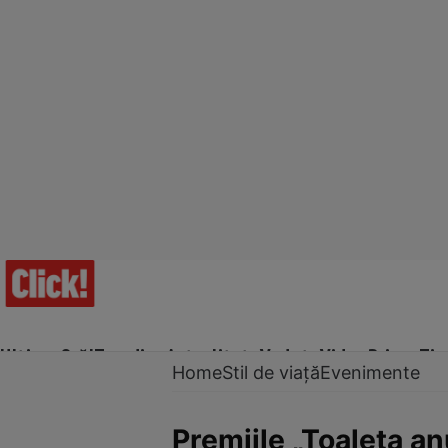
Ultima Oră!
Trending
Actualitate
Vedete
Video
Prime Ti
Home
Stil de viață
Evenimente
Premiile „Toaleta an