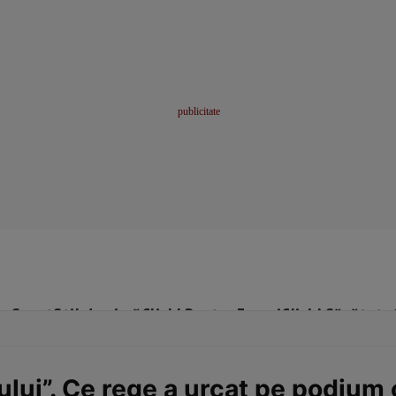
me
Sport
Stil de viață
Click! Pentru Femei
Click! Sănătate
ului”. Ce rege a urcat pe podium 