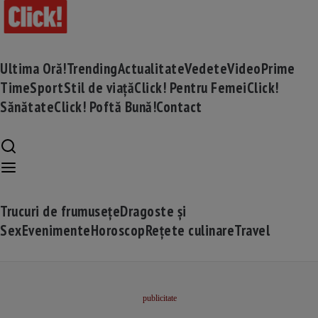
Ultima Oră!
Trending
Actualitate
Vedete
Video
Prime
Time
Sport
Stil de viață
Click! Pentru Femei
Click!
Sănătate
Click! Poftă Bună!
Contact
Trucuri de frumusețe
Dragoste și
Sex
Evenimente
Horoscop
Rețete culinare
Travel