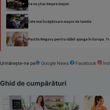
Ce nu ştiai despre maşini
Cele mai încăpătoare maşini de familie
Pastila Wegovy pentru slăbit ajunge în Europa. Tr
Urmărește-ne pe
Google News
Facebook
In
Ghid de cumpărături