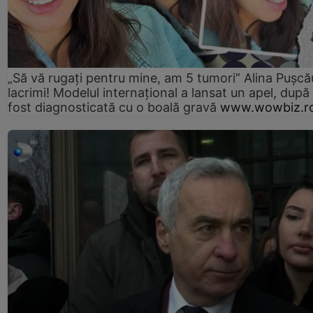
„Să vă rugați pentru mine, am 5 tumori” Alina Pușcău
lacrimi! Modelul internațional a lansat un apel, după
fost diagnosticată cu o boală gravă
www.wowbiz.r