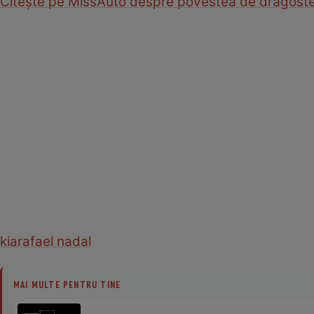
Citeşte pe MissAuto despre povestea de dragoste 
kia
rafael nadal
MAI MULTE PENTRU TINE