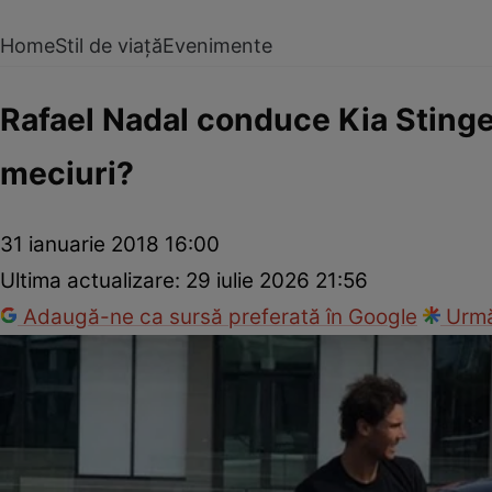
Home
Stil de viață
Evenimente
Rafael Nadal conduce Kia Stinger
meciuri?
31 ianuarie 2018 16:00
Ultima actualizare:
29 iulie 2026 21:56
Adaugă-ne ca sursă preferată în Google
Urmă