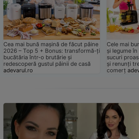
Cea mai bună mașină de făcut pâine
Cele mai bu
2026 – Top 5 + Bonus: transformă-ți
și legume în
bucătăria într-o brutărie și
sucuri proas
redescoperă gustul pâinii de casă
și renunți tr
adevarul.ro
comerț
adev