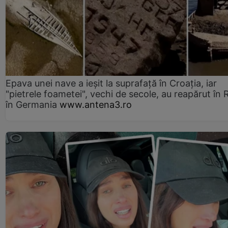
Epava unei nave a ieșit la suprafață în Croația, iar
"pietrele foametei", vechi de secole, au reapărut în R
în Germania
www.antena3.ro