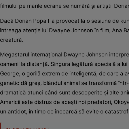
filmului pe marile ecrane se numără şi artiştii Dori
Dacă Dorian Popa l-a provocat la o sesiune de kung
întreaga atenţie lui Dwayne Johnson în film, Ana Ba
creatură.
Megastarul internaţional Dwayne Johnson interprete
oamenii la distanţă. Singura legătură specială a 
George, o gorilă extrem de inteligentă, de care a 
genetic dă greş, blândul animal se transformă într-
dramatică atunci când sunt descoperite şi alte ani
Americii este distrus de aceşti noi predatori, Okoy
un antidot, în timp ce încearcă să evite o catastro