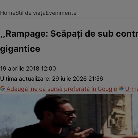
Home
Stil de viață
Evenimente
,,Rampage: Scăpaţi de sub contro
gigantice
19 aprilie 2018 12:00
Ultima actualizare:
29 iulie 2026 21:56
Adaugă-ne ca sursă preferată în Google
Urmă