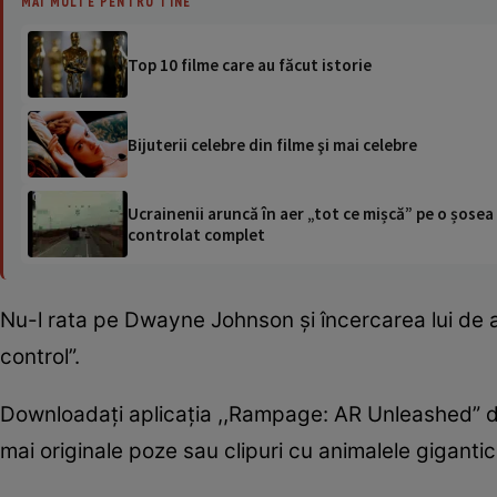
MAI MULTE PENTRU TINE
Top 10 filme care au făcut istorie
Bijuterii celebre din filme şi mai celebre
Ucrainenii aruncă în aer „tot ce mișcă” pe o șose
controlat complet
Nu-l rata pe Dwayne Johnson şi încercarea lui de a
control”.
Downloadaţi aplicaţia ,,Rampage: AR Unleashed” din
mai originale poze sau clipuri cu animalele gigantic