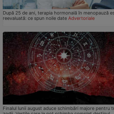
După 25 de ani, terapia hormonală în menopauză e
reevaluată: ce spun noile date
Advertoriale
Finalul lunii august aduce schimbări majore pentru t
zodii. Veștile care le pot schimba complet destinul