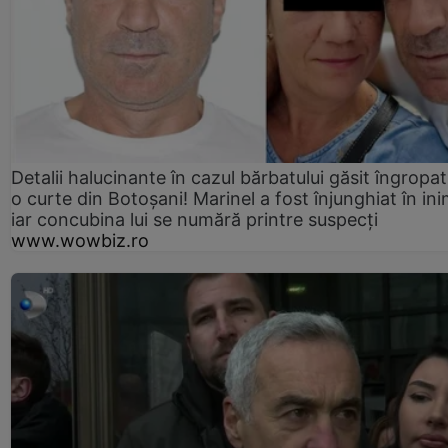
Detalii halucinante în cazul bărbatului găsit îngropat
o curte din Botoșani! Marinel a fost înjunghiat în ini
iar concubina lui se numără printre suspecți
www.wowbiz.ro