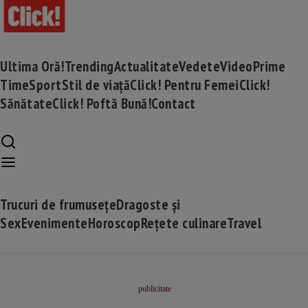
Ultima Oră!
Trending
Actualitate
Vedete
Video
Prime
Time
Sport
Stil de viață
Click! Pentru Femei
Click!
Sănătate
Click! Poftă Bună!
Contact
Trucuri de frumusețe
Dragoste și
Sex
Evenimente
Horoscop
Rețete culinare
Travel