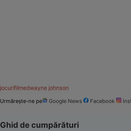
jocuri
filme
dwayne johnson
Urmărește-ne pe
Google News
Facebook
In
Ghid de cumpărături