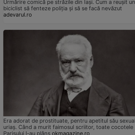
Urmărire comică pe străzile din Iași. Cum a reușit u
biciclist să fenteze poliția și să se facă nevăzut
adevarul.ro
Era adorat de prostituate, pentru apetitul său sexua
uriaș. Când a murit faimosul scriitor, toate cocotele
Parisului l-au plâns
okmagazine.ro