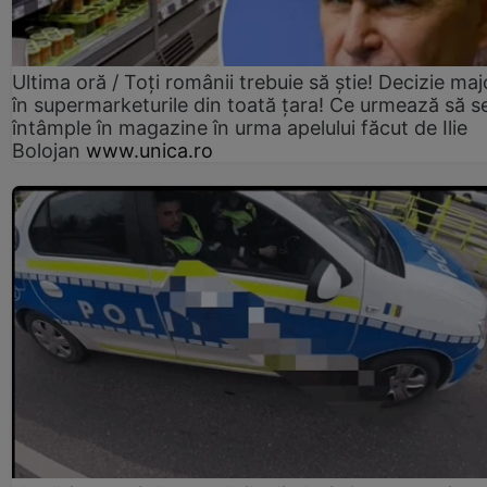
Ultima oră / Toți românii trebuie să știe! Decizie maj
în supermarketurile din toată țara! Ce urmează să s
întâmple în magazine în urma apelului făcut de Ilie
Bolojan
www.unica.ro