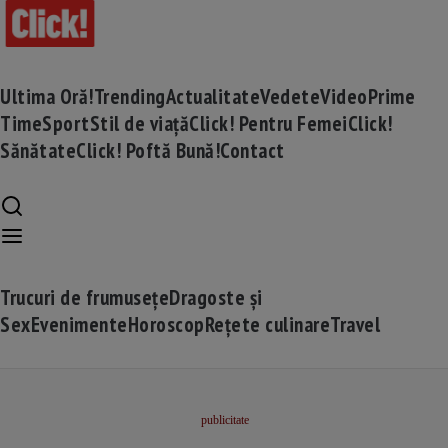
Ultima Oră!
Trending
Actualitate
Vedete
Video
Prime
Time
Sport
Stil de viață
Click! Pentru Femei
Click!
Sănătate
Click! Poftă Bună!
Contact
Trucuri de frumusețe
Dragoste și
Sex
Evenimente
Horoscop
Rețete culinare
Travel