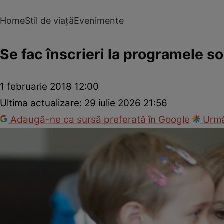
Home
Stil de viață
Evenimente
Se fac înscrieri la programele so
1 februarie 2018 12:00
Ultima actualizare:
29 iulie 2026 21:56
Adaugă-ne ca sursă preferată în Google
Urmă