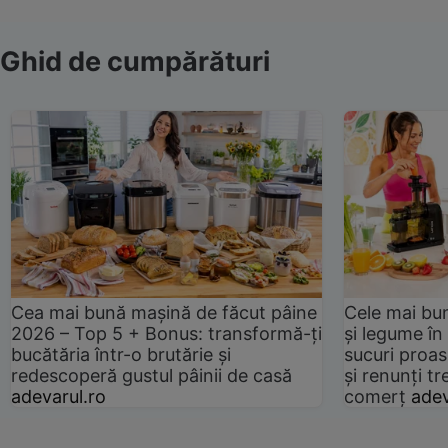
Ghid de cumpărături
Cea mai bună mașină de făcut pâine
Cele mai bu
2026 – Top 5 + Bonus: transformă-ți
și legume în
bucătăria într-o brutărie și
sucuri proas
redescoperă gustul pâinii de casă
și renunți tr
adevarul.ro
comerț
adev