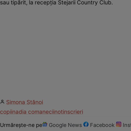
sau tipărit, la recepţia Stejarii Country Club.
Simona Stănoi
copii
nadia comaneci
inot
inscrieri
Urmărește-ne pe
Google News
Facebook
In