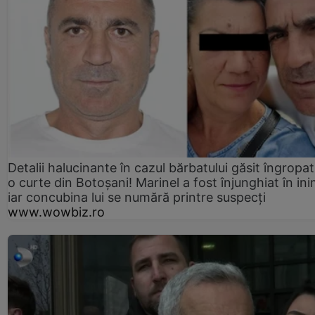
Detalii halucinante în cazul bărbatului găsit îngropat
o curte din Botoșani! Marinel a fost înjunghiat în ini
iar concubina lui se numără printre suspecți
www.wowbiz.ro