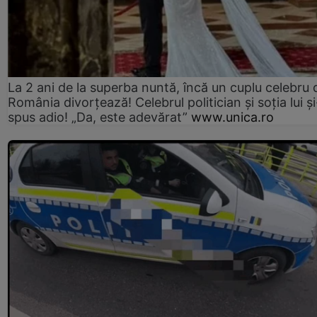
La 2 ani de la superba nuntă, încă un cuplu celebru 
România divorțează! Celebrul politician și soția lui ș
spus adio! „Da, este adevărat”
www.unica.ro