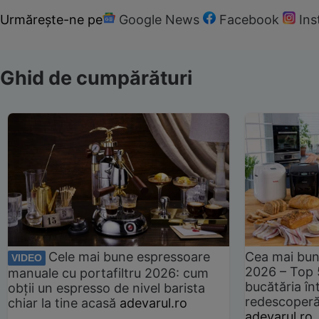
Urmărește-ne pe
Google News
Facebook
In
Ghid de cumpărături
Cele mai bune espressoare
Cea mai bun
VIDEO
2026 – Top 
manuale cu portafiltru 2026: cum
bucătăria înt
obții un espresso de nivel barista
redescoperă 
chiar la tine acasă
adevarul.ro
adevarul.ro