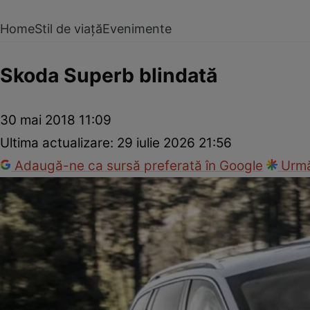
Home
Stil de viață
Evenimente
Skoda Superb blindată
30 mai 2018 11:09
Ultima actualizare:
29 iulie 2026 21:56
Adaugă-ne ca sursă preferată în Google
Urmă