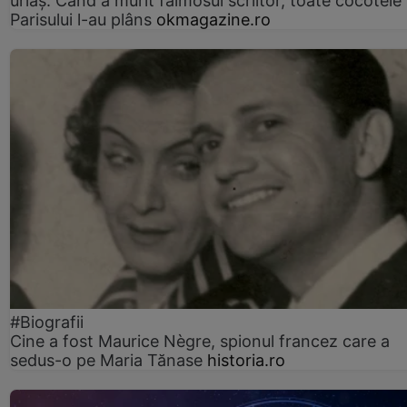
uriaș. Când a murit faimosul scriitor, toate cocotele
Parisului l-au plâns
okmagazine.ro
#Biografii
Cine a fost Maurice Nègre, spionul francez care a
sedus-o pe Maria Tănase
historia.ro