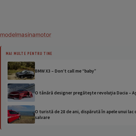
model
masina
motor
MAI MULTE PENTRU TINE
BMW X3 – Don’t call me “baby”
O tânără designer pregăteşte revoluţia Dacia – A
O turistă de 28 de ani, dispărută în apele unui lac 
salvare