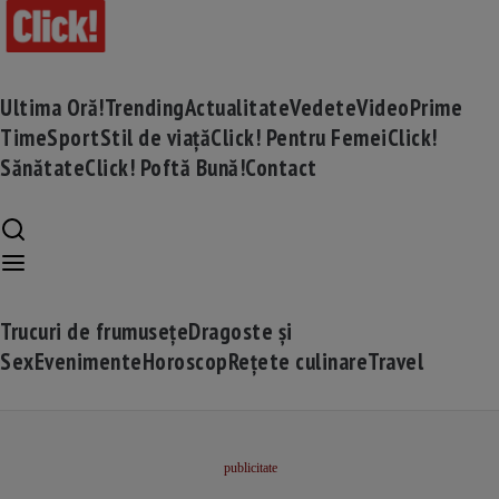
Ultima Oră!
Trending
Actualitate
Vedete
Video
Prime
Time
Sport
Stil de viață
Click! Pentru Femei
Click!
Sănătate
Click! Poftă Bună!
Contact
Trucuri de frumusețe
Dragoste și
Sex
Evenimente
Horoscop
Rețete culinare
Travel