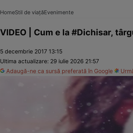
Home
Stil de viață
Evenimente
VIDEO | Cum e la #Dichisar, târ
5 decembrie 2017 13:15
Ultima actualizare:
29 iulie 2026 21:57
Adaugă-ne ca sursă preferată în Google
Urmă