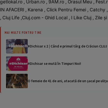
getlokal.ro , Urban.ro , 9AM.ro , Orasul Meu , Fest
IN AFACERI , Karena , Click Pentru Femei , Catchy , 
, Cluj Life ,Cluj.com - Ghid Local , I Like Cluj , Zile
MAI MULTE PENTRU TINE
#Dichisar x 2 | Când e primul târg de Crăciun CLU
#Dichisar se mută în Timpuri Noi!
O femeie de 41 de ani, atacată de un șacal pe ulița