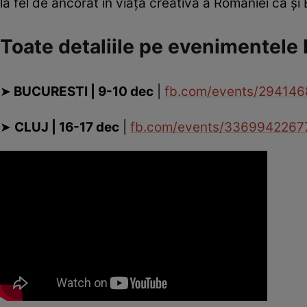
la fel de ancorat în viaţa creativă a României ca şi
Toate detaliile pe evenimentele
➤
BUCURESTI | 9-10 dec
|
fb.com/events/29414
➤
CLUJ | 16-17 dec
|
fb.com/events/336994226