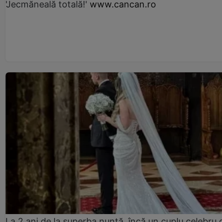
'Jecmăneală totală!'
www.cancan.ro
La 2 ani de la superba nuntă, încă un cuplu celebru 