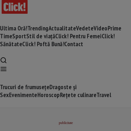
Ultima Oră!
Trending
Actualitate
Vedete
Video
Prime
Time
Sport
Stil de viață
Click! Pentru Femei
Click!
Sănătate
Click! Poftă Bună!
Contact
Trucuri de frumusețe
Dragoste și
Sex
Evenimente
Horoscop
Rețete culinare
Travel