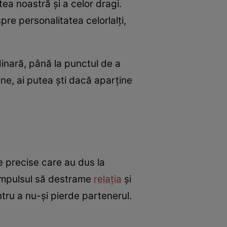
tea noastră şi a celor dragi.
re personalitatea celorlalţi,
inară, până la punctul de a
ne, ai putea ști dacă aparține
e precise care au dus la
 impulsul să destrame
relaţia
şi
tru a nu-şi pierde partenerul.