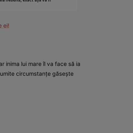
 ei!
 inima lui mare îl va face să ia
 anumite circumstanțe găseşte