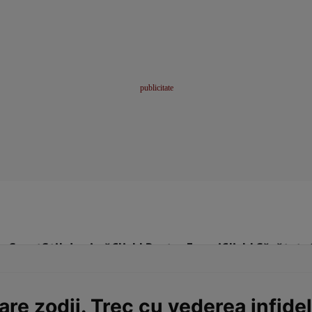
me
Sport
Stil de viață
Click! Pentru Femei
Click! Sănătate
re zodii. Trec cu vederea infideli