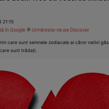
cop
Rețete culinare
Travel
6 21:15
ă în Google
Urmărește-ne pe Discover
rim care sunt semnele zodiacale ai căror nativi g
 care sunt trădaţi.