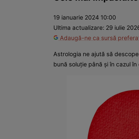
Trucuri de frumusețe
Dragoste și Sex
Evenimente
Horos
19 ianuarie 2024 10:00
Ultima actualizare:
29 iulie 202
Adaugă-ne ca sursă preferat
Astrologia ne ajută să descope
bună soluţie până şi în cazul în