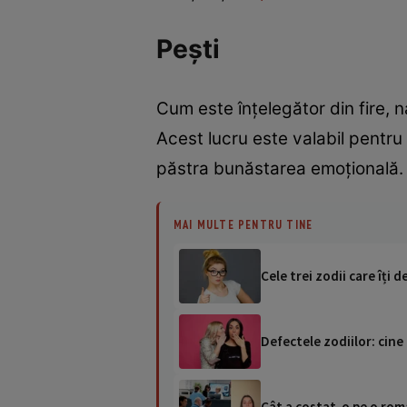
Pești
Cum este înțelegător din fire, n
Acest lucru este valabil pentru
păstra bunăstarea emoțională.
MAI MULTE PENTRU TINE
Cele trei zodii care îți 
Defectele zodiilor: cine 
Cât a costat-o pe o româ