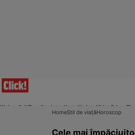
Ultima Oră!
Trending
Actualitate
Vedete
Video
Prime Ti
Home
Stil de viață
Horoscop
Cele mai împăciuitoa