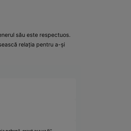
rtenerul său este respectuos.
sească relaţia pentru a-şi
ia nebună, exact așa va fi”