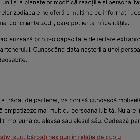
unii și a planetelor modifică reacțiile și personalita
elor zodiacale ne oferă o mulțime de informații desp
i conciliante zodii, care pot ierta infidelitățile.
cterizează printr-o capacitate de iertare extraord
 partenerului. Cunoscând data nașterii a unei persoa
deosebite.
te trădat de partener, va dori să cunoască motivel
e să empatizeze mai mult cu persoana iubită. Nu are
dit împreună cu aleasa sau alesul său. Cedează pen
ativi sunt bărbaţi nesiguri în relaţia de cuplu