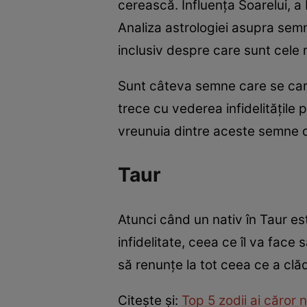
cerească. Influența Soarelui, a L
Analiza astrologiei asupra semn
inclusiv despre care sunt cele ma
Sunt câteva semne care se cara
trece cu vederea infidelităţile
vreunuia dintre aceste semne 
Taur
Atunci când un nativ în Taur es
infidelitate, ceea ce îl va fac
să renunţe la tot ceea ce a clă
Citeşte şi:
Top 5 zodii ai căror n