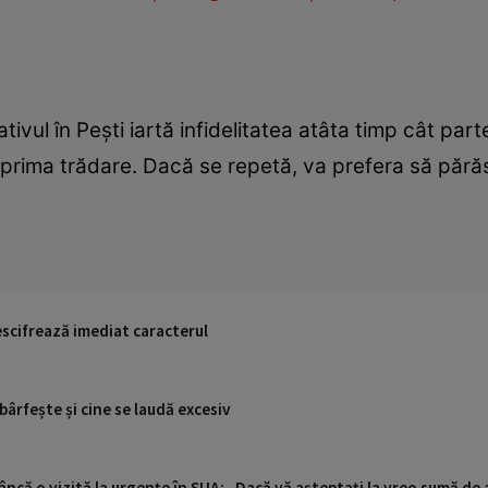
ativul în Peşti iartă infidelitatea atâta timp cât pa
 prima trădare. Dacă se repetă, va prefera să pără
descifrează imediat caracterul
bârfește și cine se laudă excesiv
ncă o vizită la urgențe în SUA: „Dacă vă așteptați la vreo sumă de a