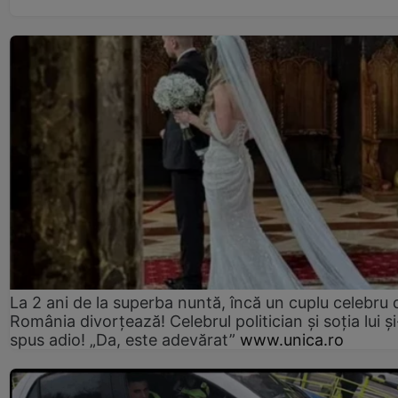
La 2 ani de la superba nuntă, încă un cuplu celebru 
România divorțează! Celebrul politician și soția lui ș
spus adio! „Da, este adevărat”
www.unica.ro