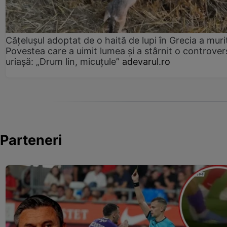
Cățelușul adoptat de o haită de lupi în Grecia a muri
Povestea care a uimit lumea și a stârnit o controver
uriașă: „Drum lin, micuțule”
adevarul.ro
Parteneri