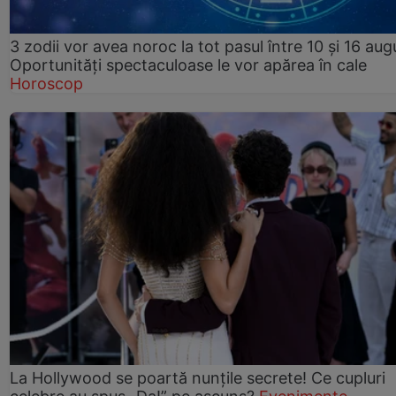
3 zodii vor avea noroc la tot pasul între 10 și 16 aug
Oportunități spectaculoase le vor apărea în cale
Horoscop
La Hollywood se poartă nunțile secrete! Ce cupluri