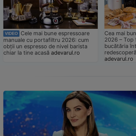
Cele mai bune espressoare
Cea mai bun
VIDEO
2026 – Top 
manuale cu portafiltru 2026: cum
bucătăria înt
obții un espresso de nivel barista
redescoperă 
chiar la tine acasă
adevarul.ro
adevarul.ro