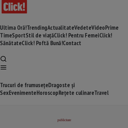
Ultima Oră!
Trending
Actualitate
Vedete
Video
Prime
Time
Sport
Stil de viață
Click! Pentru Femei
Click!
Sănătate
Click! Poftă Bună!
Contact
Trucuri de frumusețe
Dragoste și
Sex
Evenimente
Horoscop
Rețete culinare
Travel