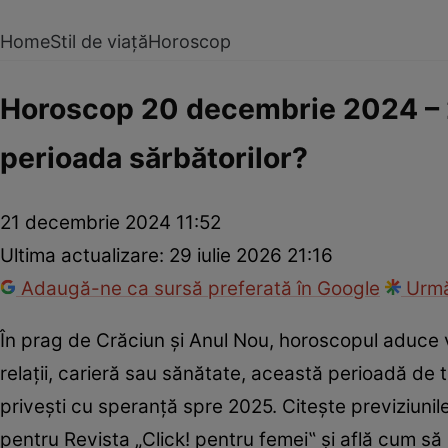
Home
Stil de viață
Horoscop
Horoscop 20 decembrie 2024 – 2 
perioada sărbătorilor?
21 decembrie 2024 11:52
Ultima actualizare:
29 iulie 2026 21:16
Adaugă-ne ca sursă preferată în Google
Urmă
În prag de Crăciun și Anul Nou, horoscopul aduce v
relații, carieră sau sănătate, această perioadă de tr
privești cu speranță spre 2025. Citește previziunile
pentru Revista „Click! pentru femei‟ și află cum să 