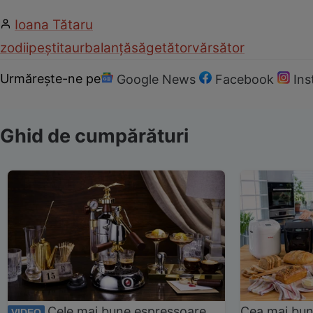
Ioana Tătaru
zodii
pești
taur
balanță
săgetător
vărsător
Urmărește-ne pe
Google News
Facebook
In
Ghid de cumpărături
Cele mai bune espressoare
Cea mai bun
VIDEO