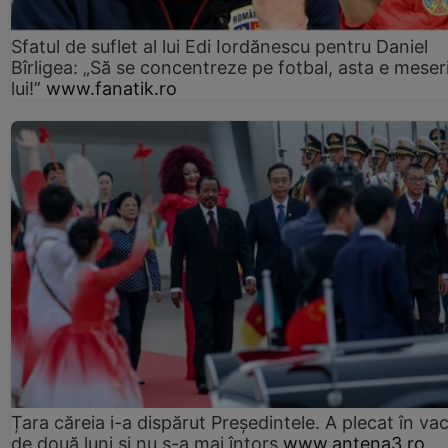
Sfatul de suflet al lui Edi Iordănescu pentru Daniel
Bîrligea: „Să se concentreze pe fotbal, asta e meser
lui!”
www.fanatik.ro
Țara căreia i-a dispărut Președintele. A plecat în va
de două luni și nu s-a mai întors
www.antena3.ro