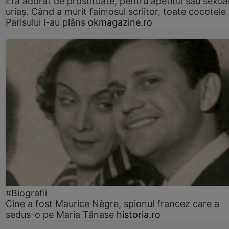
Era adorat de prostituate, pentru apetitul său sexua
uriaș. Când a murit faimosul scriitor, toate cocotele
Parisului l-au plâns
okmagazine.ro
#Biografii
Cine a fost Maurice Nègre, spionul francez care a
sedus-o pe Maria Tănase
historia.ro