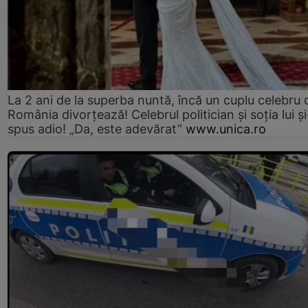
La 2 ani de la superba nuntă, încă un cuplu celebru 
România divorțează! Celebrul politician și soția lui ș
spus adio! „Da, este adevărat”
www.unica.ro