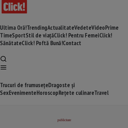
Ultima Oră!
Trending
Actualitate
Vedete
Video
Prime
Time
Sport
Stil de viață
Click! Pentru Femei
Click!
Sănătate
Click! Poftă Bună!
Contact
Trucuri de frumusețe
Dragoste și
Sex
Evenimente
Horoscop
Rețete culinare
Travel