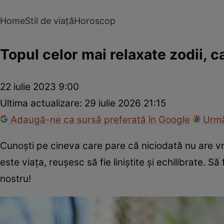
Home
Stil de viață
Horoscop
Topul celor mai relaxate zodii, car
22 iulie 2023 9:00
Ultima actualizare:
29 iulie 2026 21:15
Adaugă-ne ca sursă preferată în Google
Urmă
Cunoști pe cineva care pare că niciodată nu are vre
este viața, reușesc să fie liniștite și echilibrate.
nostru!