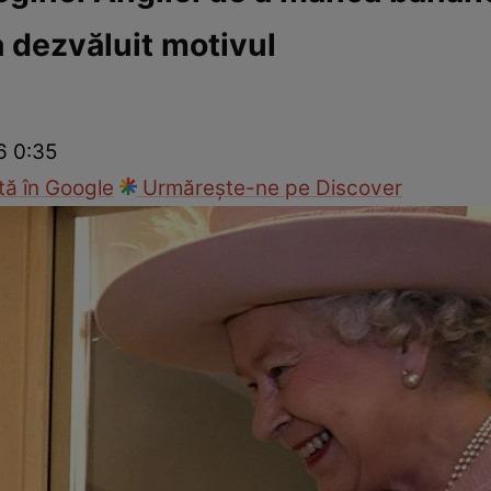
a dezvăluit motivul
Modă
6 0:35
ă în Google
Urmărește-ne pe Discover