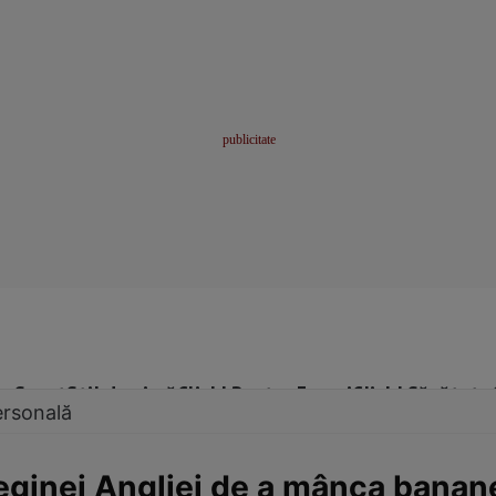
me
Sport
Stil de viață
Click! Pentru Femei
Click! Sănătate
ersonală
Reginei Angliei de a mânca banane