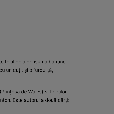
este felul de a consuma banane.
un cuţit şi o furculiţă,
Prinţesa de Wales) şi Prinţilor
inton. Este autorul a două cărţi: