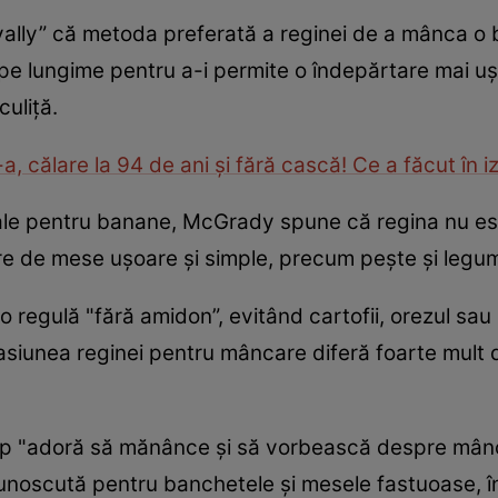
yally” că metoda preferată a reginei de a mânca o b
a pe lungime pentru a-i permite o îndepărtare mai u
culiţă.
-a, călare la 94 de ani şi fără cască! Ce a făcut în i
Sale pentru banane, McGrady spune că regina nu est
e de mese uşoare şi simple, precum peşte şi legum
o regulă "fără amidon”, evitând cartofii, orezul sa
asiunea reginei pentru mâncare diferă foarte mult d
ilip "adoră să mănânce şi să vorbească despre mânc
unoscută pentru banchetele şi mesele fastuoase, în 