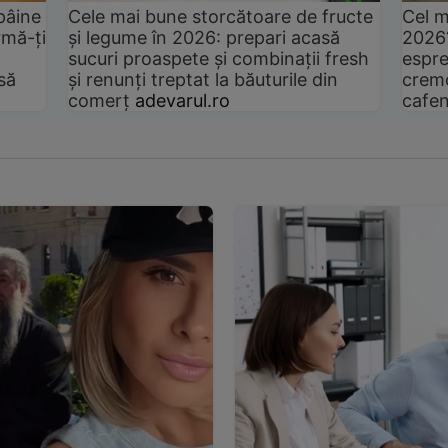
pâine
Cele mai bune storcătoare de fructe
Cel m
rmă-ți
și legume în 2026: prepari acasă
2026
sucuri proaspete și combinații fresh
espre
să
și renunți treptat la băuturile din
cremo
comerț
adevarul.ro
cafen