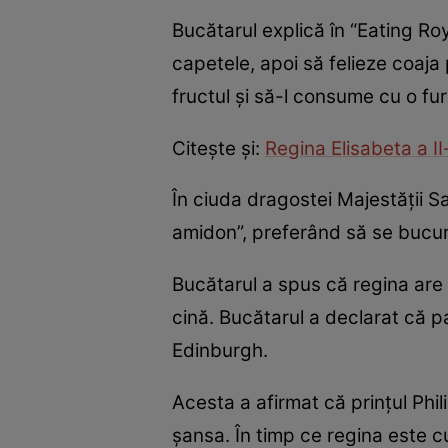
Bucătarul explică în “Eating Ro
capetele, apoi să felieze coaj
fructul şi să-l consume cu o fur
Citeşte şi:
Regina Elisabeta a II
În ciuda dragostei Majestăţii 
amidon”, preferând să se bucur
Bucătarul a spus că regina are 
cină. Bucătarul a declarat că p
Edinburgh.
Acesta a afirmat că prinţul Ph
şansa. În timp ce regina este c