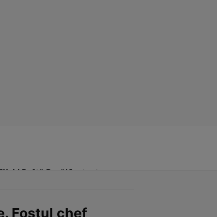
Click! Poftă Bună!
Contact
. Fostul chef