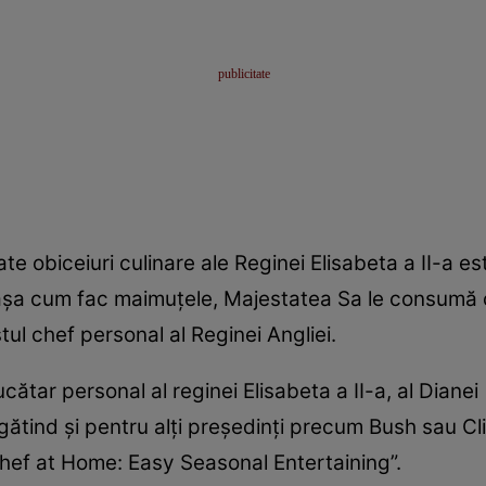
ate obiceiuri culinare ale Reginei Elisabeta a II-a 
şa cum fac maimuţele, Majestatea Sa le consumă cu 
tul chef personal al Reginei Angliei.
ar personal al reginei Elisabeta a II-a, al Dianei (
 gătind şi pentru alţi preşedinţi precum Bush sau Cl
 chef at Home: Easy Seasonal Entertaining”.