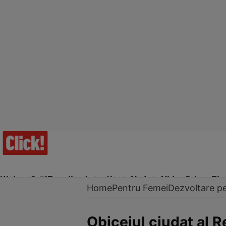
Ultima Oră!
Trending
Actualitate
Vedete
Video
Prime Ti
Home
Pentru Femei
Dezvoltare p
Obiceiul ciudat al 