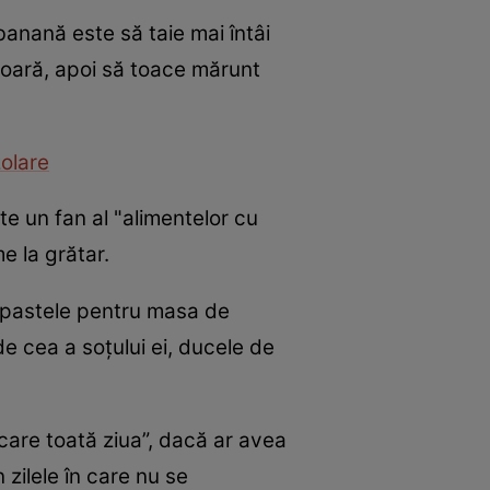
anană este să taie mai întâi
şoară, apoi să toace mărunt
zolare
e un fan al "alimentelor cu
e la grătar.
u pastele pentru masa de
e cea a soţului ei, ducele de
are toată ziua”, dacă ar avea
zilele în care nu se