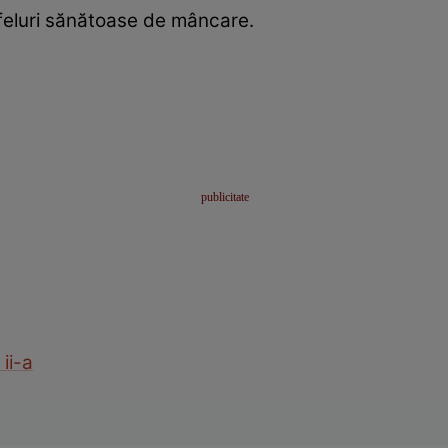
 feluri sănătoase de mâncare.
ii-a