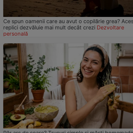
Ce spun oamenii care au avut o copilărie grea? Ace
replici dezvăluie mai mult decât crezi
Dezvoltare
personală
Păr ars de soare? Trucuri simple și măști homemad