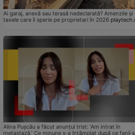
Ai garaj, anexă sau terasă nedeclarată? Amenzile și
taxele care îi sperie pe proprietari în 2026
playtech.
Alina Pușcău a făcut anunțul trist: 'Am intrat în
metastază.' Ce minune s-a întâmplat după ce fanii 