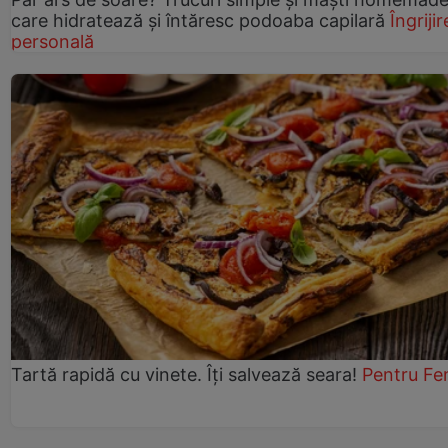
care hidratează și întăresc podoaba capilară
Îngrijir
personală
Tartă rapidă cu vinete. Îți salvează seara!
Pentru Fe