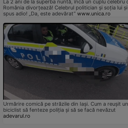
La 2 ani de la superba nuntă, încă un cuplu celebru 
România divorțează! Celebrul politician și soția lui ș
spus adio! „Da, este adevărat”
www.unica.ro
Urmărire comică pe străzile din Iași. Cum a reușit u
biciclist să fenteze poliția și să se facă nevăzut
adevarul.ro