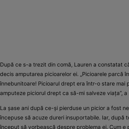
După ce s-a trezit din comă, Lauren a constatat că
decis amputarea picioarelor ei. „Picioarele parcă 
înnebunitoare! Picioarul drept era într-o stare mai 
amputeze piciorul drept ca să-mi salveze viața”, a
La șase ani după ce-și pierduse un picior a fost ne
începuse să acuze dureri insuportabile. Iar, după t
început să vorbească despre problema ei. Cum e pos