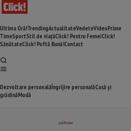
Ultima Oră!
Trending
Actualitate
Vedete
Video
Prime
Time
Sport
Stil de viață
Click! Pentru Femei
Click!
Sănătate
Click! Poftă Bună!
Contact
Dezvoltare personală
Îngrijire personală
Casă și
grădină
Modă