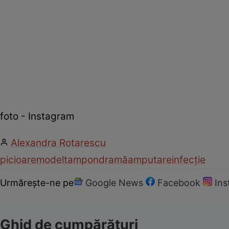
foto - Instagram
Alexandra Rotarescu
picioare
model
tampon
dramă
amputare
infecție
Urmărește-ne pe
Google News
Facebook
In
Ghid de cumpărături