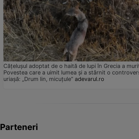
Cățelușul adoptat de o haită de lupi în Grecia a muri
Povestea care a uimit lumea și a stârnit o controver
uriașă: „Drum lin, micuțule”
adevarul.ro
Parteneri