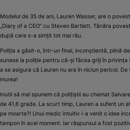
Modelul de 35 de ani, Lauren Wasser, are o poveste
„Diary of a CEO” cu Steven Bartlett. Tânăra poveste
după care s-a simțit tot mai rău.
Poliția a găsit-o, într-un final, inconștientă, plin
sunase la poliție pentru că-și făcea griji în privința
a se asigura că Lauren nu era în niciun pericol. De 
murea!
Inutil să mai spunem că polițiștii au chemat Salvar
de 41,6 grade. La scurt timp, Lauren a suferit un a
pe moarte?! Unui medic intuitiv i-a venit o idee inc
tampon în acel moment. Iar răspunsul a fost pozitiv