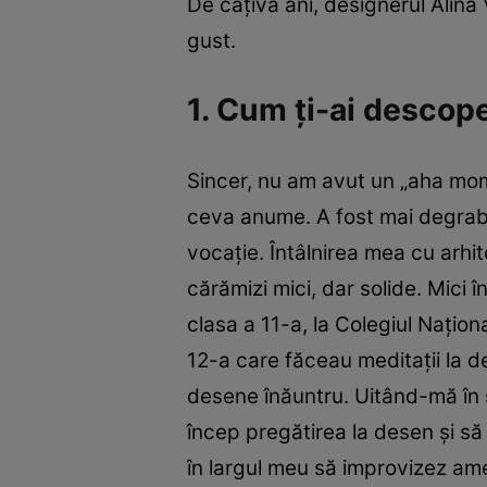
De câţiva ani, designerul Alina 
gust.
1. Cum ţi-ai descope
Sincer, nu am avut un „aha mom
ceva anume. A fost mai degrabă
vocaţie. Întâlnirea mea cu arhi
cărămizi mici, dar solide. Mici
clasa a 11-a, la Colegiul Naţion
12-a care făceau meditaţii la de
desene înăuntru. Uitând-mă în 
încep pregătirea la desen şi să
în largul meu să improvizez ame