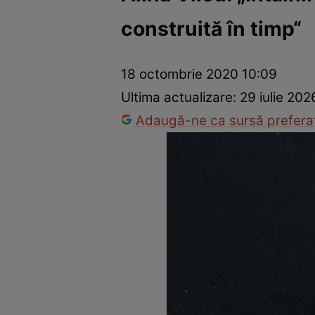
construită în timp“
Vedete internaționale
Vedete românești
Interviurile Cli
18 octombrie 2020 10:09
Ultima actualizare:
29 iulie 202
Adaugă-ne ca sursă preferat