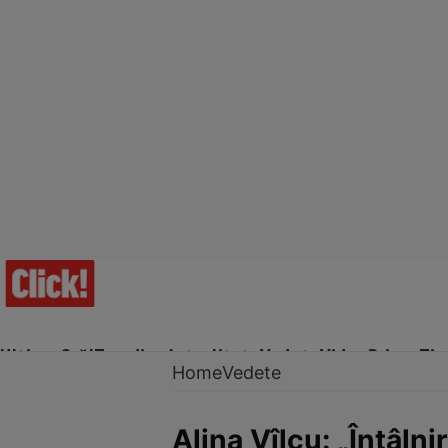
Ultima Oră!
Trending
Actualitate
Vedete
Video
Prime Ti
Home
Vedete
Alina Vîlcu: „Întâln