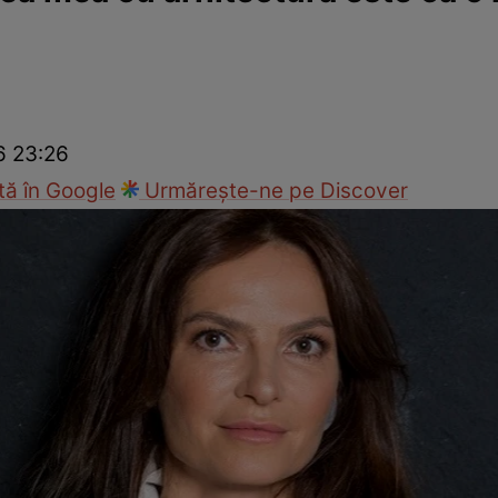
ck!
Paparazzii Click!
6 23:26
ă în Google
Urmărește-ne pe Discover