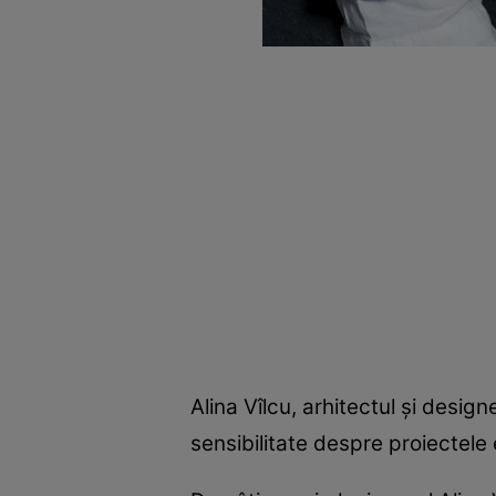
Alina Vîlcu, arhitectul şi desig
sensibilitate despre proiectele e