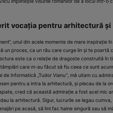
Vîlcu împlineşte visurile românilor de a locui într
rit vocaţia pentru arhitectură ş
ent“, unul din acele momente de mare inspiraţie în
 un proces, ca un râu care curge lin şi te poartă
tectura este ca o relaţie de dragoste construită în
 întâmplări care m-au făcut să fiu ceea ce sunt ac
al de Informatică „Tudor Vianu‟, mă uitam cu admiraţ
sen pentru a intra la arhitectură, şi plecau de la or
spate, cred că această admiraţie a fost acel mic 
 dau la arhitectură. Sigur, lucrurile se legau cum
najări pe acasă, să îmi fac haine singură sau să mă 