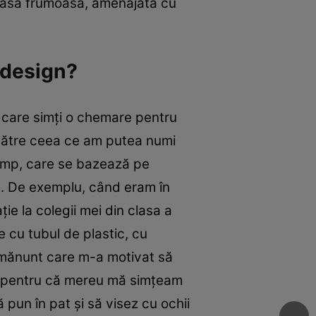
-o casă frumoasă, amenajată cu
i design?
 care simţi o chemare pentru
 către ceea ce am putea numi
 timp, care se bazează pe
um. De exemplu, când eram în
ie la colegii mei din clasa a
e cu tubul de plastic, cu
amănunt care m-a motivat să
va, pentru că mereu mă simţeam
pun în pat şi să visez cu ochii