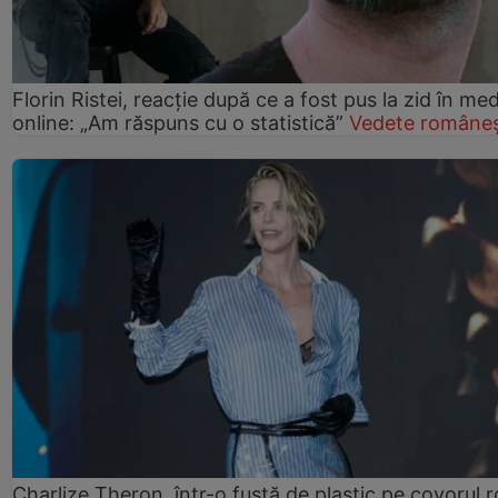
Florin Ristei, reacție după ce a fost pus la zid în med
online: „Am răspuns cu o statistică”
Vedete româneș
Charlize Theron, într-o fustă de plastic pe covorul 