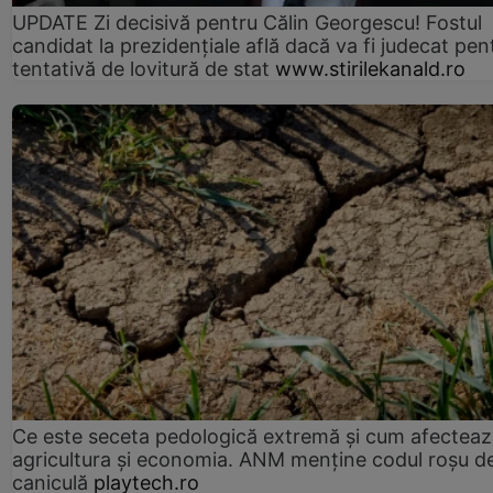
UPDATE Zi decisivă pentru Călin Georgescu! Fostul
candidat la prezidențiale află dacă va fi judecat pen
tentativă de lovitură de stat
www.stirilekanald.ro
Ce este seceta pedologică extremă și cum afectea
agricultura și economia. ANM menține codul roșu d
caniculă
playtech.ro