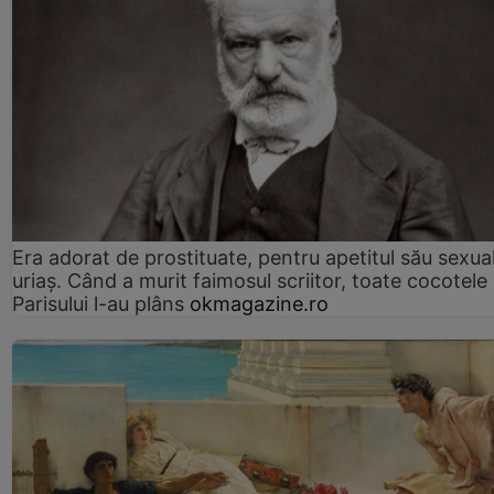
Era adorat de prostituate, pentru apetitul său sexua
uriaș. Când a murit faimosul scriitor, toate cocotele
Parisului l-au plâns
okmagazine.ro