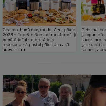
Cea mai bună mașină de făcut pâine
Cele mai bu
2026 – Top 5 + Bonus: transformă-ți
și legume în
bucătăria într-o brutărie și
sucuri proas
redescoperă gustul pâinii de casă
și renunți tr
adevarul.ro
comerț
adev