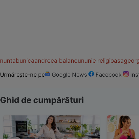
nunta
bunica
andreea balan
cununie religioasa
geor
Urmărește-ne pe
Google News
Facebook
In
Ghid de cumpărături