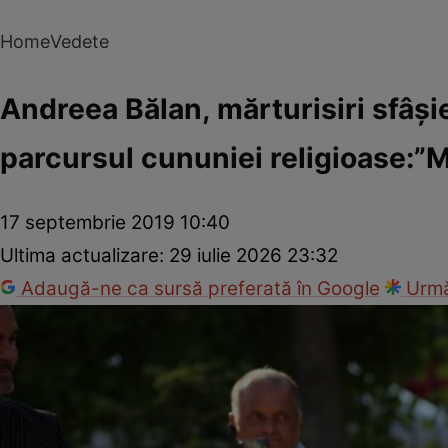
Home
Vedete
Andreea Bălan, mărturisiri sfâşie
parcursul cununiei religioase:”Mi
17 septembrie 2019 10:40
Ultima actualizare:
29 iulie 2026 23:32
Adaugă-ne ca sursă preferată în Google
Urmă