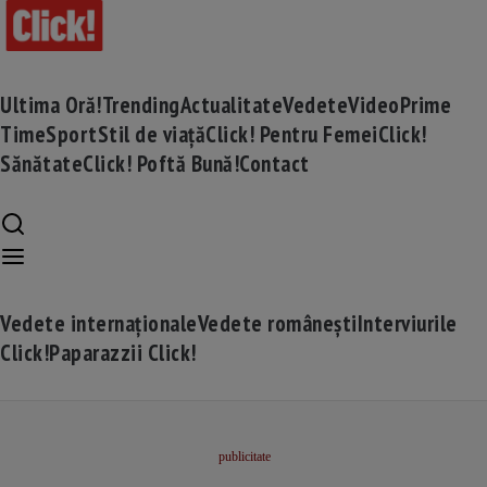
Ultima Oră!
Trending
Actualitate
Vedete
Video
Prime
Time
Sport
Stil de viață
Click! Pentru Femei
Click!
Sănătate
Click! Poftă Bună!
Contact
Vedete internaționale
Vedete românești
Interviurile
Click!
Paparazzii Click!