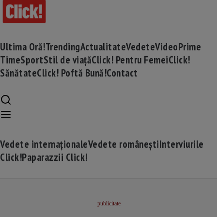
Ultima Oră!
Trending
Actualitate
Vedete
Video
Prime
Time
Sport
Stil de viață
Click! Pentru Femei
Click!
Sănătate
Click! Poftă Bună!
Contact
Vedete internaționale
Vedete românești
Interviurile
Click!
Paparazzii Click!