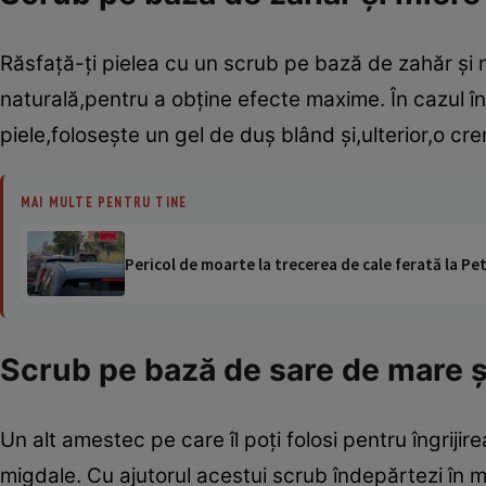
Răsfaţă-ţi pielea cu un scrub pe bază de zahăr şi 
naturală,pentru a obţine efecte maxime. În cazul în
piele,foloseşte un gel de duş blând şi,ulterior,o cr
MAI MULTE PENTRU TINE
Pericol de moarte la trecerea de cale ferată la Pet
Scrub pe bază de sare de mare ş
Un alt amestec pe care îl poţi folosi pentru îngrijire
migdale. Cu ajutorul acestui scrub îndepărtezi în mod