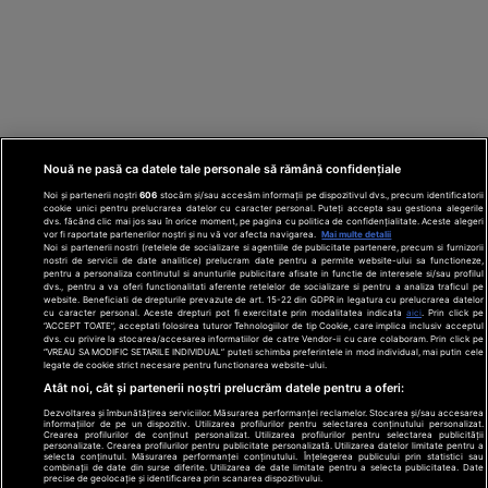
Nouă ne pasă ca datele tale personale să rămână confidențiale
Noi și partenerii noștri
606
stocăm și/sau accesăm informații pe dispozitivul dvs., precum identificatorii
cookie unici pentru prelucrarea datelor cu caracter personal. Puteți accepta sau gestiona alegerile
dvs. făcând clic mai jos sau în orice moment, pe pagina cu politica de confidențialitate. Aceste alegeri
vor fi raportate partenerilor noștri și nu vă vor afecta navigarea.
Mai multe detalii
Noi si partenerii nostri (retelele de socializare si agentiile de publicitate partenere, precum si furnizorii
nostri de servicii de date analitice) prelucram date pentru a permite website-ului sa functioneze,
Din rețeaua Adevărul Holding:
Adevarul.ro
pentru a personaliza continutul si anunturile publicitare afisate in functie de interesele si/sau profilul
Click.ro
ClickPoftaBuna.ro
ClickSanatate.ro
dvs., pentru a va oferi functionalitati aferente retelelor de socializare si pentru a analiza traficul pe
website. Beneficiati de drepturile prevazute de art. 15-22 din GDPR in legatura cu prelucrarea datelor
ClickPentruFemei.ro
DilemaVeche.ro
cu caracter personal. Aceste drepturi pot fi exercitate prin modalitatea indicata
aici
. Prin click pe
OkMagazine.ro
Historia.ro
“ACCEPT TOATE”, acceptati folosirea tuturor Tehnologiilor de tip Cookie, care implica inclusiv acceptul
dvs. cu privire la stocarea/accesarea informatiilor de catre Vendor-ii cu care colaboram. Prin click pe
“VREAU SA MODIFIC SETARILE INDIVIDUAL” puteti schimba preferintele in mod individual, mai putin cele
legate de cookie strict necesare pentru functionarea website-ului.
Termeni și
Atât noi, cât și partenerii noștri prelucrăm datele pentru a oferi:
condiții
Dezvoltarea și îmbunătățirea serviciilor. Măsurarea performanței reclamelor. Stocarea și/sau accesarea
Politică de
informațiilor de pe un dispozitiv. Utilizarea profilurilor pentru selectarea conținutului personalizat.
confidențialitate
Crearea profilurilor de conținut personalizat. Utilizarea profilurilor pentru selectarea publicității
© 2026 Adevarul Holding. Toate drepturile rezervat
personalizate. Crearea profilurilor pentru publicitate personalizată. Utilizarea datelor limitate pentru a
Despre cookies
selecta conținutul. Măsurarea performanței conținutului. Înțelegerea publicului prin statistici sau
Contact
combinații de date din surse diferite. Utilizarea de date limitate pentru a selecta publicitatea. Date
precise de geolocație și identificarea prin scanarea dispozitivului.
Preferințe