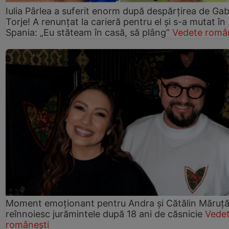
Iulia Pârlea a suferit enorm după despărțirea de Gab
Torje! A renunțat la carieră pentru el și s-a mutat în
Spania: „Eu stăteam în casă, să plâng”
Vedete româ
Moment emoționant pentru Andra și Cătălin Măruță!
reînnoiesc jurămintele după 18 ani de căsnicie
Vede
românești