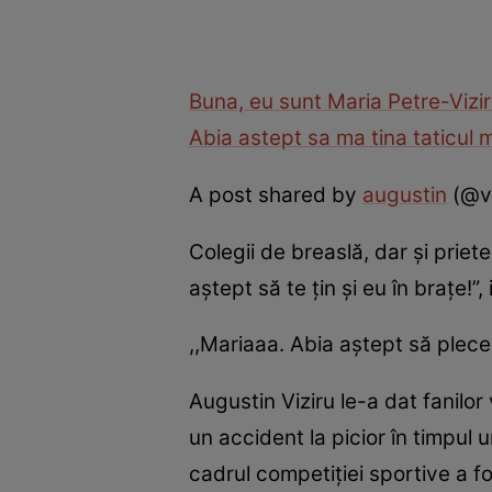
Buna, eu sunt Maria Petre-Viziru
Abia astept sa ma tina taticul 
A post shared by
augustin
(@vi
Colegii de breaslă, dar şi priete
aştept să te ţin şi eu în braţe!”,
,,Mariaaa. Abia aştept să plece 
Augustin Viziru le-a dat fanilor
un accident la picior în timpul u
cadrul competiţiei sportive a fo