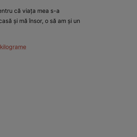
pentru că viaţa mea s-a
casă şi mă însor, o să am şi un
 kilograme