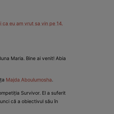
i ca eu am vrut sa vin pe 14.
“Buna Maria. Bine ai venit! Abia
iţa
Majda Aboulumosha
.
mpetiţia Survivor. El a suferit
tunci că a obiectivul său în