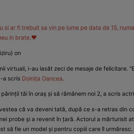
 si ar fi trebuit sa vin pe lume pe data de 15, numa
meu in brate.❤️
ziru) on
nii virtuali, i-au lasăt zeci de mesaje de felicitare. 
 i-a scris
Doiniţa Oancea
.
părinţii tăi în oraş şi să rămânem noi 2, a scris actr
 vestea că va deveni tată, după ce s-a retras din co
nei probe şi a revenit în ţară. Actorul a mărturisit a
st să fie un model şi pentru copiii care îl urmăresc.