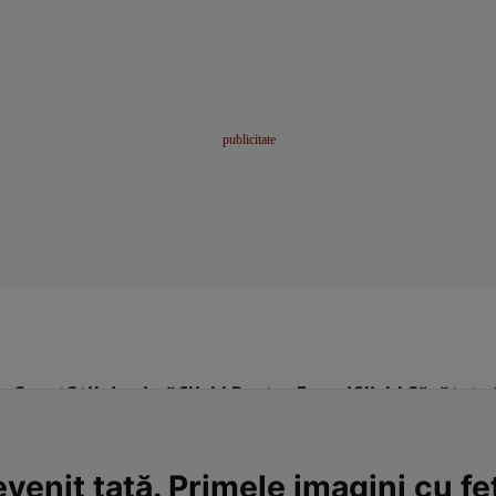
me
Sport
Stil de viață
Click! Pentru Femei
Click! Sănătate
venit tată. Primele imagini cu fet