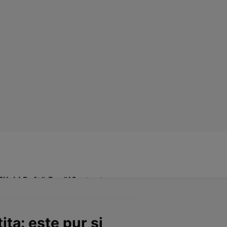
Click! Poftă Bună!
Contact
iţa: este pur şi