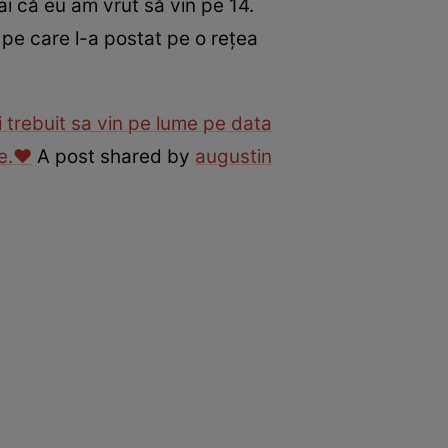
ai că eu am vrut să vin pe 14.
o pe care l-a postat pe o reţea
i trebuit sa vin pe lume pe data
e.❤️
A post shared by
augustin