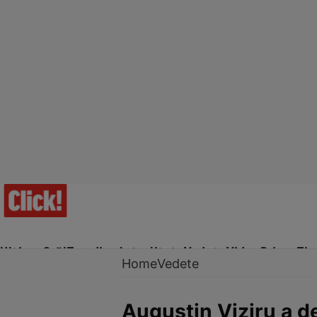
Ultima Oră!
Trending
Actualitate
Vedete
Video
Prime Ti
Home
Vedete
Augustin Viziru a de