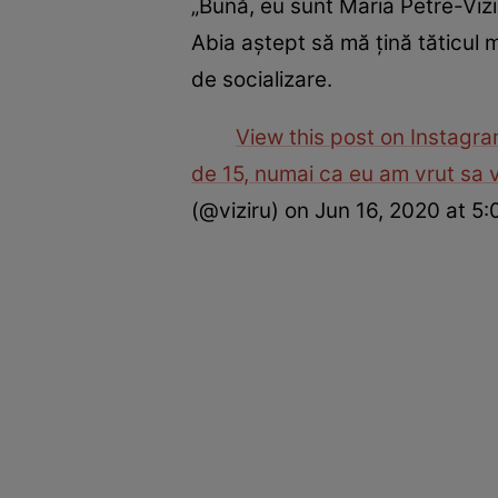
„Bună, eu sunt Maria Petre-Vizir
Abia aştept să mă ţină tăticul m
de socializare.
View this post on Instagr
de 15, numai ca eu am vrut sa v
(@viziru) on Jun 16, 2020 at 5