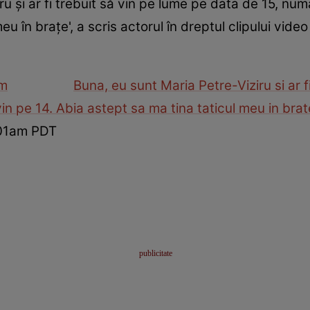
u şi ar fi trebuit să vin pe lume pe data de 15, num
eu în braţe', a scris actorul în dreptul clipului vide
am
Buna, eu sunt Maria Petre-Viziru si ar f
in pe 14. Abia astept sa ma tina taticul meu in brat
:01am PDT