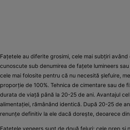
Faţetele au diferite grosimi, cele mai subţiri având
cunoscute sub denumirea de faţete lumineers sau fa
cele mai folosite pentru că nu necesită şlefuire, m
proporţie de 100%. Tehnica de cimentare sau de fix
durata de viaţă până la 20-25 de ani. Avantajul cel
alimentaţiei, rămânând identică. După 20-25 de an
renunţe definitiv la ele dacă doreşte, deoarece dinţi
Faţetele veneers sunt de două feluri: cele prep şi 