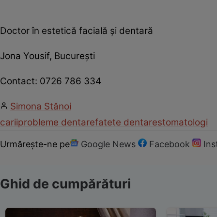
Doctor în estetică facială şi dentară
Jona Yousif, Bucureşti
Contact: 0726 786 334
Simona Stănoi
carii
probleme dentare
fatete dentare
stomatologi
Urmărește-ne pe
Google News
Facebook
In
Ghid de cumpărături