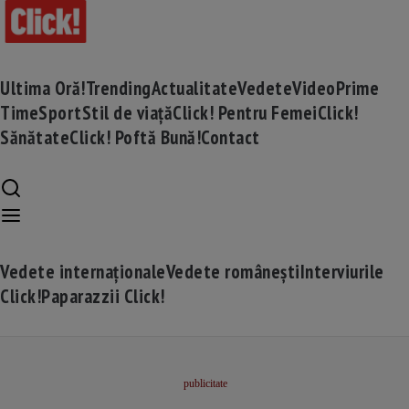
Ultima Oră!
Trending
Actualitate
Vedete
Video
Prime
Time
Sport
Stil de viață
Click! Pentru Femei
Click!
Sănătate
Click! Poftă Bună!
Contact
Vedete internaționale
Vedete românești
Interviurile
Click!
Paparazzii Click!