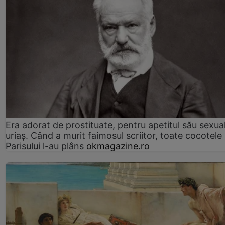
Era adorat de prostituate, pentru apetitul său sexua
uriaș. Când a murit faimosul scriitor, toate cocotele
Parisului l-au plâns
okmagazine.ro