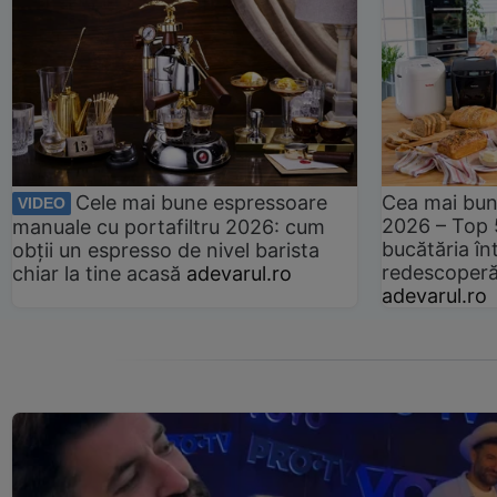
Cele mai bune espressoare
Cea mai bun
VIDEO
2026 – Top 
manuale cu portafiltru 2026: cum
bucătăria înt
obții un espresso de nivel barista
redescoperă 
chiar la tine acasă
adevarul.ro
adevarul.ro