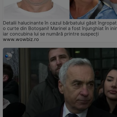
Detalii halucinante în cazul bărbatului găsit îngropat
o curte din Botoșani! Marinel a fost înjunghiat în ini
iar concubina lui se numără printre suspecți
www.wowbiz.ro