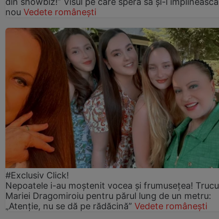
din showbiz!” Visul pe care speră să și-l împlinească
nou
Vedete românești
#Exclusiv Click!
Nepoatele i-au moștenit vocea și frumusețea! Trucu
Mariei Dragomiroiu pentru părul lung de un metru:
„Atenție, nu se dă pe rădăcină”
Vedete românești