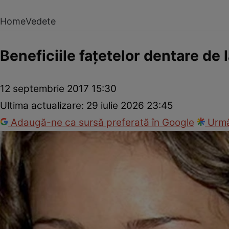
Home
Vedete
Beneficiile faţetelor dentare de l
12 septembrie 2017 15:30
Ultima actualizare:
29 iulie 2026 23:45
Adaugă-ne ca sursă preferată în Google
Urmă