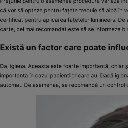
Preţurile pentru o asemenea procedură variază într
că vor să opteze pentru faţete trebuie să aibă în 
certificat pentru aplicarea faţetelor lumineers. De
carte, cel mai recomandat este să se informeze bin
Există un factor care poate influ
Da, igiena. Aceasta este foarte importantă, chiar şi
importantă în cazul pacienţilor care au. Dacă igie
automat. De asemenea, se recomandă un control o d