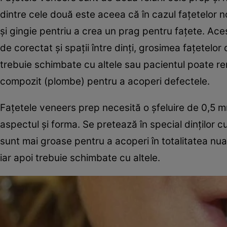
dintre cele două este aceea că în cazul faţetelor n
şi gingie pentriu a crea un prag pentru faţete. Aces
de corectat şi spaţii între dinţi, grosimea faţetelo
trebuie schimbate cu altele sau pacientul poate renu
compozit (plombe) pentru a acoperi defectele.
Faţetele veneers prep necesită o şfeluire de 0,5 mm.
aspectul şi forma. Se pretează în special dinţilor cu
sunt mai groase pentru a acoperi în totalitatea nuan
iar apoi trebuie schimbate cu altele.