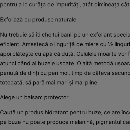
pentru a le curăţa de impurităţi, atât dimineaţa cât
Exfoliază cu produse naturale
Nu trebuie să îţi cheltui banii pe un exfoliant spec
eficient. Amestecă o linguriţă de miere cu ½ lingu
apoi clăteşte cu apă călduţă. Celulele moarte vor f
atunci când ai buzele uscate. O altă metodă uşoară
periuţă de dinţi cu peri moi, timp de câteva secun
totodată, să pară mai mari şi mai pline.
Alege un balsam protector
Caută un produs hidratant pentru buze, ce are încor
pe buze nu poate produce melanină, pigmentul care 