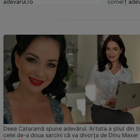
adevarul.ro
comerț
adev
Deea Cataramă spune adevărul. Artista a știut din t
celei de-a doua sarcini că va divorța de Dinu Maxer