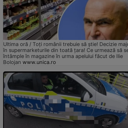
Ultima oră / Toți românii trebuie să știe! Decizie maj
în supermarketurile din toată țara! Ce urmează să s
întâmple în magazine în urma apelului făcut de Ilie
Bolojan
www.unica.ro