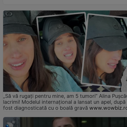
„Să vă rugați pentru mine, am 5 tumori” Alina Pușcău
lacrimi! Modelul internațional a lansat un apel, după
fost diagnosticată cu o boală gravă
www.wowbiz.r