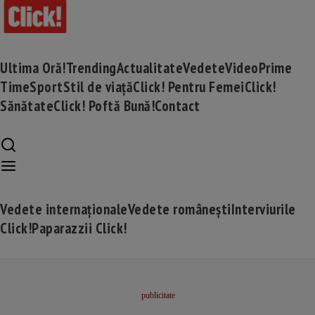
Ultima Oră!
Trending
Actualitate
Vedete
Video
Prime
Time
Sport
Stil de viață
Click! Pentru Femei
Click!
Sănătate
Click! Poftă Bună!
Contact
Vedete internaționale
Vedete românești
Interviurile
Click!
Paparazzii Click!