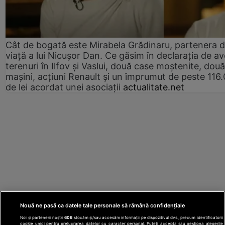
Cât de bogată este Mirabela Grădinaru, partenera 
viață a lui Nicușor Dan. Ce găsim în declarația de av
terenuri în Ilfov și Vaslui, două case moștenite, două
mașini, acțiuni Renault și un împrumut de peste 116
de lei acordat unei asociații
actualitate.net
Nouă ne pasă ca datele tale personale să rămână confidențiale
Noi și partenerii noștri
606
stocăm și/sau accesăm informații pe dispozitivul dvs., precum identificatorii
cookie unici pentru prelucrarea datelor cu caracter personal. Puteți accepta sau gestiona alegerile