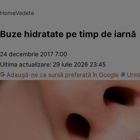
Home
Vedete
Buze hidratate pe timp de iarnă
24 decembrie 2017 7:00
Ultima actualizare:
29 iulie 2026 23:45
Adaugă-ne ca sursă preferată în Google
Urmă