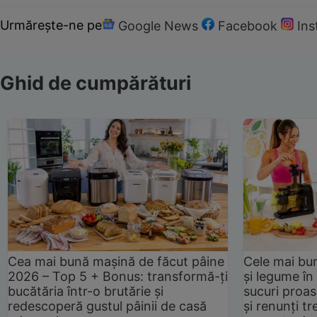
Urmărește-ne pe
Google News
Facebook
In
Ghid de cumpărături
Cea mai bună mașină de făcut pâine
Cele mai bu
2026 – Top 5 + Bonus: transformă-ți
și legume în
bucătăria într-o brutărie și
sucuri proas
redescoperă gustul pâinii de casă
și renunți tr