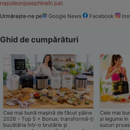
napoleon
josephine
în pat
Urmărește-ne pe
Google News
Facebook
In
Ghid de cumpărături
Cea mai bună mașină de făcut pâine
Cele mai bu
2026 – Top 5 + Bonus: transformă-ți
și legume în
bucătăria într-o brutărie și
sucuri proas