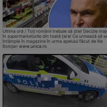
Ultima oră / Toți românii trebuie să știe! Decizie maj
în supermarketurile din toată țara! Ce urmează să s
întâmple în magazine în urma apelului făcut de Ilie
Bolojan
www.unica.ro