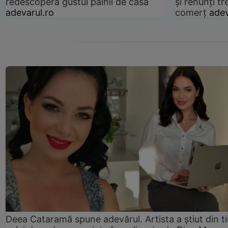
redescoperă gustul pâinii de casă
și renunți tr
adevarul.ro
comerț
adev
Deea Cataramă spune adevărul. Artista a știut din t