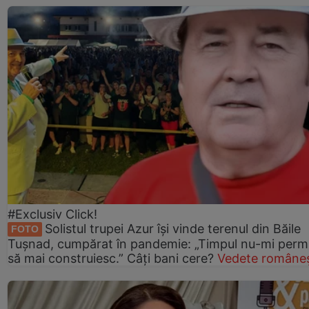
#Exclusiv Click!
Solistul trupei Azur își vinde terenul din Băile
FOTO
Tușnad, cumpărat în pandemie: „Timpul nu-mi perm
să mai construiesc.” Câți bani cere?
Vedete româneș