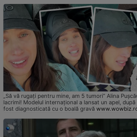
„Să vă rugați pentru mine, am 5 tumori” Alina Pușcău
lacrimi! Modelul internațional a lansat un apel, după
fost diagnosticată cu o boală gravă
www.wowbiz.r