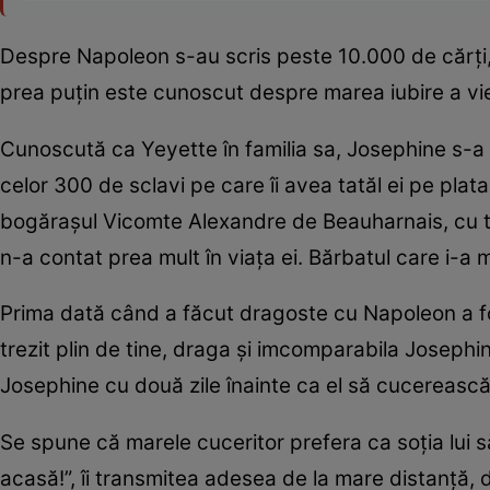
Despre Napoleon s-au scris peste 10.000 de cărți,
prea puțin este cunoscut despre marea iubire a vieți
Cunoscută ca Yeyette în familia sa, Josephine s-a 
celor 300 de sclavi pe care îi avea tatăl ei pe plata
bogărașul Vicomte Alexandre de Beauharnais, cu toa
n-a contat prea mult în viața ei. Bărbatul care i-a
Prima dată când a făcut dragoste cu Napoleon a fos
trezit plin de tine, draga și imcomparabila Josephi
Josephine cu două zile înainte ca el să cucerească I
Se spune că marele cuceritor prefera ca soția lui să
acasă!”, îi transmitea adesea de la mare distanță, d