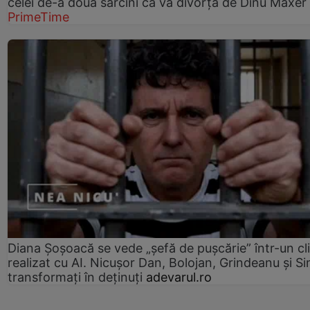
celei de-a doua sarcini că va divorța de Dinu Maxer
PrimeTime
Diana Șoșoacă se vede „șefă de pușcărie” într-un cl
realizat cu AI. Nicușor Dan, Bolojan, Grindeanu și Si
transformați în deținuți
adevarul.ro