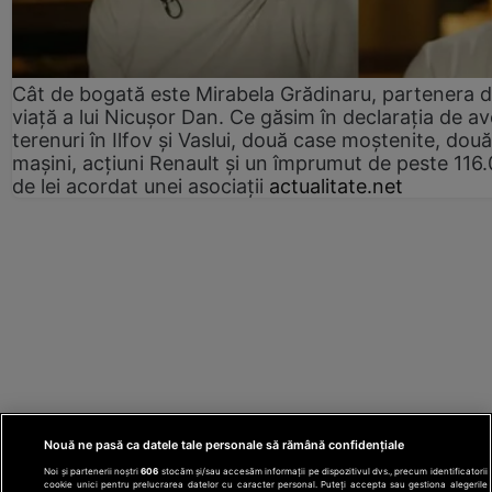
Cât de bogată este Mirabela Grădinaru, partenera 
viață a lui Nicușor Dan. Ce găsim în declarația de av
terenuri în Ilfov și Vaslui, două case moștenite, două
mașini, acțiuni Renault și un împrumut de peste 116
de lei acordat unei asociații
actualitate.net
Nouă ne pasă ca datele tale personale să rămână confidențiale
Noi și partenerii noștri
606
stocăm și/sau accesăm informații pe dispozitivul dvs., precum identificatorii
cookie unici pentru prelucrarea datelor cu caracter personal. Puteți accepta sau gestiona alegerile