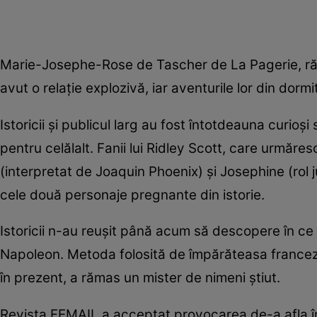
Marie-Josephe-Rose de Tascher de La Pagerie, răm
avut o relație explozivă, iar aventurile lor din dorm
Istoricii și publicul larg au fost întotdeauna curio
pentru celălalt. Fanii lui Ridley Scott, care urmăre
(interpretat de Joaquin Phoenix) și Josephine (rol j
cele două personaje pregnante din istorie.
Istoricii n-au reușit până acum să descopere în ce
Napoleon. Metoda folosită de împărăteasa franceză 
în prezent, a rămas un mister de nimeni știut.
Revista FEMAIL a acceptat provocarea de-a afla în 