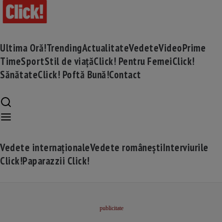
Ultima Oră!
Trending
Actualitate
Vedete
Video
Prime
Time
Sport
Stil de viață
Click! Pentru Femei
Click!
Sănătate
Click! Poftă Bună!
Contact
Vedete internaționale
Vedete românești
Interviurile
Click!
Paparazzii Click!