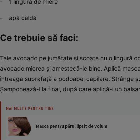
- 1 lingură de miere
- apă caldă
Ce trebuie să faci:
Taie avocado pe jumătate şi scoate cu o lingură co
avocado mierea şi amestecă-le bine. Aplică masca p
întreaga suprafaţă a podoabei capilare. Strânge şu
Şamponează-l la final, după care aplică-i un balsam
MAI MULTE PENTRU TINE
Masca pentru părul lipsit de volum