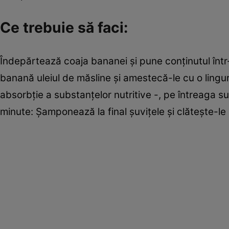
Ce trebuie să faci:
Îndepărtează coaja bananei şi pune conţinutul într
banană uleiul de măsline şi amestecă-le cu o lingu
absorbţie a substanţelor nutritive -, pe întreaga 
minute: Şamponează la final şuviţele şi clăteşte-le