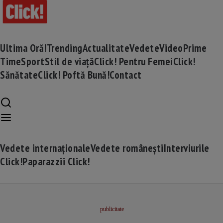
Ultima Oră!
Trending
Actualitate
Vedete
Video
Prime
Time
Sport
Stil de viață
Click! Pentru Femei
Click!
Sănătate
Click! Poftă Bună!
Contact
Vedete internaționale
Vedete românești
Interviurile
Click!
Paparazzii Click!