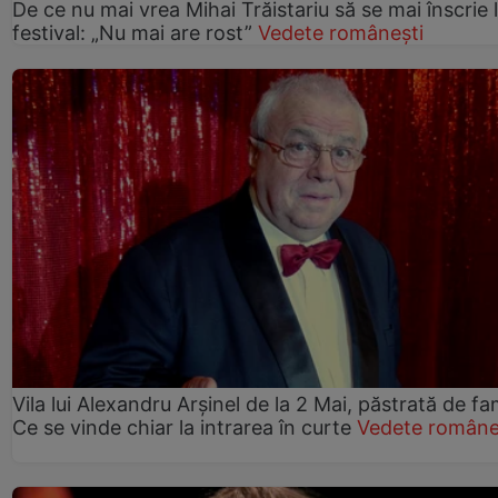
De ce nu mai vrea Mihai Trăistariu să se mai înscrie 
festival: „Nu mai are rost”
Vedete românești
Vila lui Alexandru Arșinel de la 2 Mai, păstrată de fam
Ce se vinde chiar la intrarea în curte
Vedete române