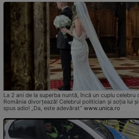
La 2 ani de la superba nuntă, încă un cuplu celebru 
România divorțează! Celebrul politician și soția lui ș
spus adio! „Da, este adevărat”
www.unica.ro