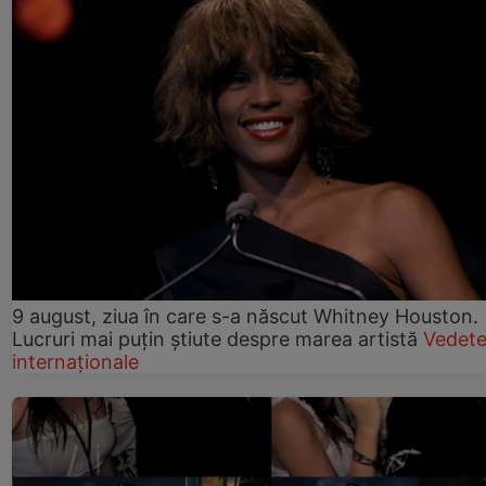
9 august, ziua în care s-a născut Whitney Houston.
Lucruri mai puțin știute despre marea artistă
Vedet
internaționale