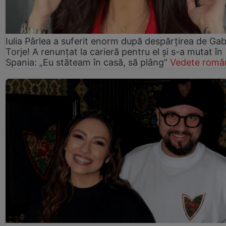
Iulia Pârlea a suferit enorm după despărțirea de Gab
Torje! A renunțat la carieră pentru el și s-a mutat în
Spania: „Eu stăteam în casă, să plâng”
Vedete româ