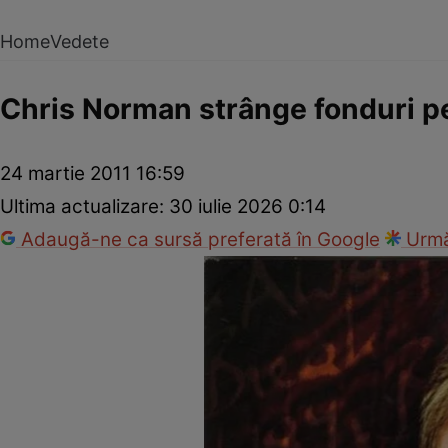
Home
Vedete
Chris Norman strânge fonduri pe
24 martie 2011 16:59
Ultima actualizare:
30 iulie 2026 0:14
Adaugă-ne ca sursă preferată în Google
Urmă