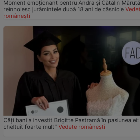
Moment emoționant pentru Andra și Cătălin Măruță!
reînnoiesc jurămintele după 18 ani de căsnicie
Vede
românești
Câți bani a investit Brigitte Pastramă în pasiunea ei
cheltuit foarte mult”
Vedete românești