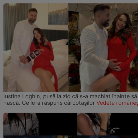
Iustina Loghin, pusă la zid că s-a machiat înainte să
nască. Ce le-a răspuns cârcotașilor
Vedete româneș