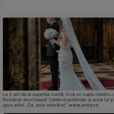
La 2 ani de la superba nuntă, încă un cuplu celebru 
România divorțează! Celebrul politician și soția lui ș
spus adio! „Da, este adevărat”
www.unica.ro