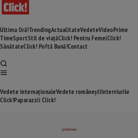
Ultima Oră!
Trending
Actualitate
Vedete
Video
Prime
Time
Sport
Stil de viață
Click! Pentru Femei
Click!
Sănătate
Click! Poftă Bună!
Contact
Vedete internaționale
Vedete românești
Interviurile
Click!
Paparazzii Click!