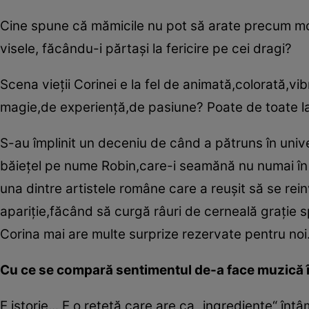
Cine spune că mămicile nu pot să arate precum mo
visele, făcându-i părtaşi la fericire pe cei dragi?
Scena vieţii Corinei e la fel de animată,colorată,vibr
magie,de experienţă,de pasiune? Poate de toate la 
S-au împlinit un deceniu de când a pătruns în univ
băieţel pe nume Robin,care-i seamănă nu numai în a
una dintre artistele române care a reuşit să se rein
apariţie,făcând să curgă râuri de cerneală graţie sp
Corina mai are multe surprize rezervate pentru noi.
Cu ce se compară sentimentul de-a face muzică î
E istorie... E o reţetă care are ca „ingrediente“ înt