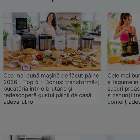
Cea mai bună mașină de făcut pâine
Cele mai bu
2026 – Top 5 + Bonus: transformă-ți
și legume în
bucătăria într-o brutărie și
sucuri proas
redescoperă gustul pâinii de casă
și renunți tr
adevarul.ro
comerț
adev