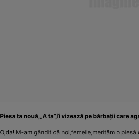
Piesa ta nouă,„A ta”,îi vizează pe bărbaţii care ag
O,da! M-am gândit că noi,femeile,merităm o piesă 