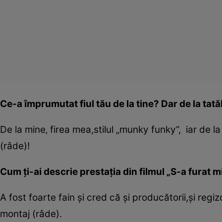
Ce-a împrumutat fiul tău de la tine? Dar de la tatăl
De la mine‚ firea mea,stilul „munky funky“, iar de l
(râde)!
Cum ţi-ai descrie prestaţia din filmul „S-a furat 
A fost foarte fain şi cred că şi producătorii,şi reg
montaj (râde).