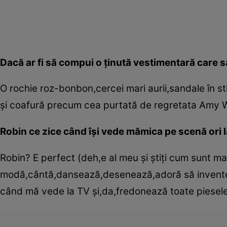
Dacă ar fi să compui o ţinută vestimentară care s
O rochie roz-bonbon,cercei mari aurii,sandale în stil
şi coafură precum cea purtată de regretata Amy 
Robin ce zice când îşi vede mămica pe scenă ori l
Robin? E perfect (deh,e al meu şi ştiţi cum sunt mam
modă,cântă,dansează,desenează,adoră să inventeze
când mă vede la TV şi,da,fredonează toate piesel