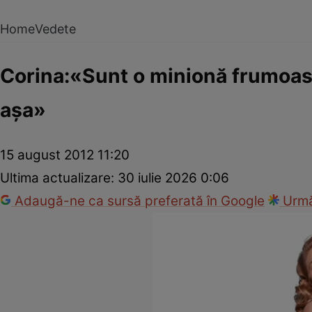
Home
Vedete
Corina:«Sunt o minionă frumoasă
aşa»
15 august 2012 11:20
Ultima actualizare:
30 iulie 2026 0:06
Adaugă-ne ca sursă preferată în Google
Urmă