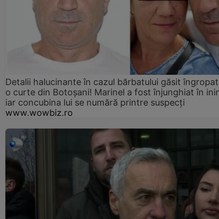
Detalii halucinante în cazul bărbatului găsit îngropat
o curte din Botoșani! Marinel a fost înjunghiat în ini
iar concubina lui se numără printre suspecți
www.wowbiz.ro