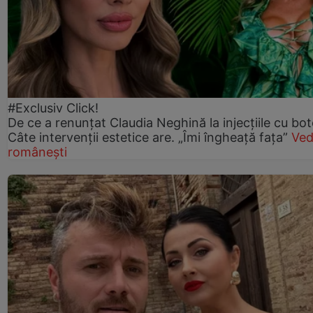
#Exclusiv Click!
De ce a renunțat Claudia Neghină la injecțiile cu bot
Câte intervenții estetice are. „Îmi îngheață fața”
Ved
românești