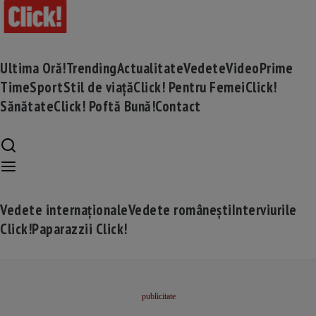
Ultima Oră!
Trending
Actualitate
Vedete
Video
Prime
Time
Sport
Stil de viață
Click! Pentru Femei
Click!
Sănătate
Click! Poftă Bună!
Contact
Vedete internaționale
Vedete românești
Interviurile
Click!
Paparazzii Click!