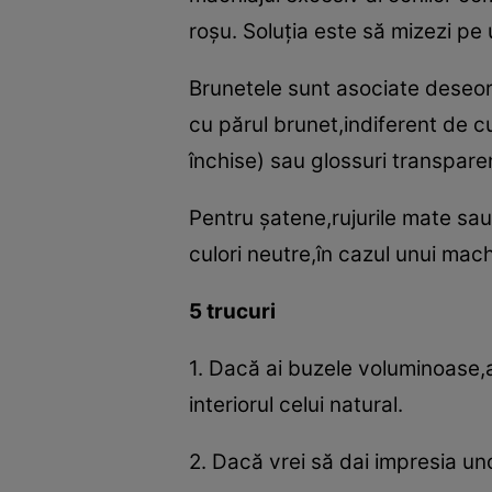
roşu. Soluţia este să mizezi pe u
Brunetele sunt asociate deseori
cu părul brunet,indiferent de cu
închise) sau glossuri transparent
Pentru şatene,rujurile mate sau 
culori neutre,în cazul unui machi
5 trucuri
1. Dacă ai buzele voluminoase,al
interiorul celui natural.
2. Dacă vrei să dai impresia u