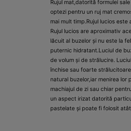
Rujul mat,datorită formulei sale
optezi pentru un ruj mat cremo
mai mult timp.Rujul lucios este
Rujul lucios are aproximativ ac
lăcuit al buzelor şi nu este la f
puternic hidratant.Luciul de buz
de volum şi de strălucire. Luciu
închise sau foarte strălucitoar
natural buzelor,iar menirea lor 
machiajul de zi sau chiar pentru
un aspect irizat datorită partic
pastelate şi poate fi folosit atâ