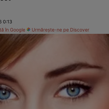
ck!
Paparazzii Click!
6 0:13
ă în Google
Urmărește-ne pe Discover