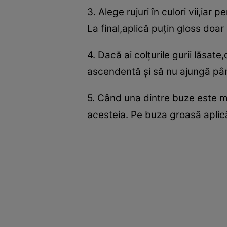
3. Alege rujuri în culori vii,ia
La final,aplică puţin gloss doar 
4. Dacă ai colţurile gurii lăsat
ascendentă şi să nu ajungă până l
5. Când una dintre buze este m
acesteia. Pe buza groasă aplică 