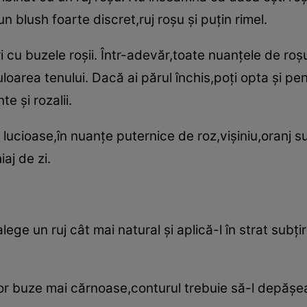
n blush foarte discret,ruj roşu şi puţin rimel.
 cu buzele roşii. Într-adevăr,toate nuanţele de roş
loarea tenului. Dacă ai părul închis,poţi opta şi pen
e şi rozalii.
lucioase,în nuanţe puternice de roz,vişiniu,oranj su
aj de zi.
ege un ruj cât mai natural şi aplică-l în strat subţir
nor buze mai cărnoase,conturul trebuie să-l depăşea