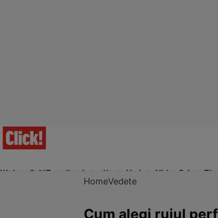
Ultima Oră!
Trending
Actualitate
Vedete
Video
Prime Ti
Home
Vedete
Cum alegi rujul per