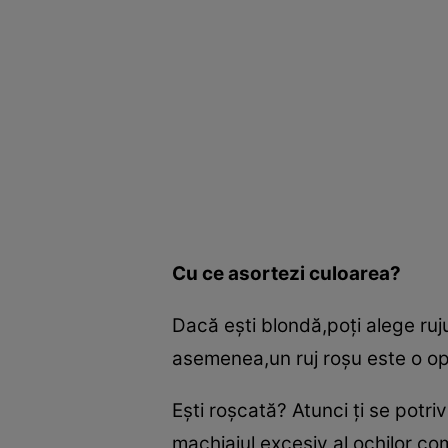
Cu ce asortezi culoarea?
Dacă eşti blondă,poţi alege ruj
asemenea,un ruj roşu este o opţi
Eşti roşcată? Atunci ţi se potri
machiajul excesiv al ochilor co