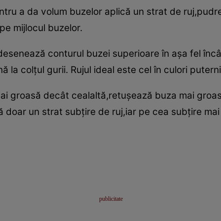
r pentru a da volum buzelor aplică un strat de ruj,pud
pe mijlocul buzelor.
e,desenează conturul buzei superioare în aşa fel încâ
a colţul gurii. Rujul ideal este cel în culori putern
ai groasă decât cealaltă,retuşează buza mai groasă 
doar un strat subţire de ruj,iar pe cea subţire mai 