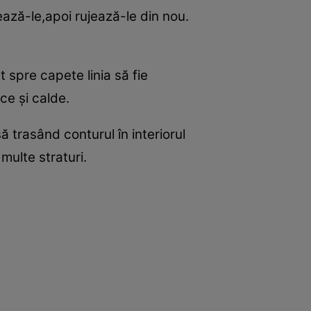
rează-le,apoi rujează-le din nou.
t spre capete linia să fie
ice şi calde.
trasând conturul în interiorul
multe straturi.