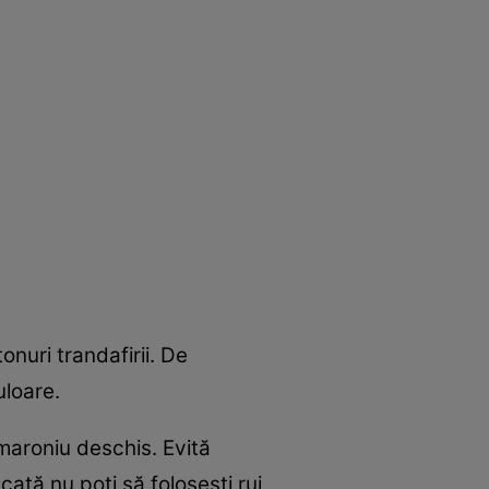
nuri trandafirii. De
uloare.
,maroniu deschis. Evită
ată nu poţi să foloseşti ruj