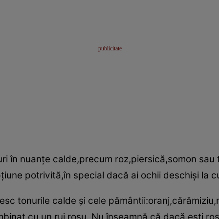
uri în nuanţe calde,precum roz,piersică,somon sau to
une potrivită,în special dacă ai ochii deschişi la c
vesc tonurile calde şi cele pământii:oranj,cărămiziu
mbinat cu un ruj roşu. Nu înseamnă că dacă eşti roşc