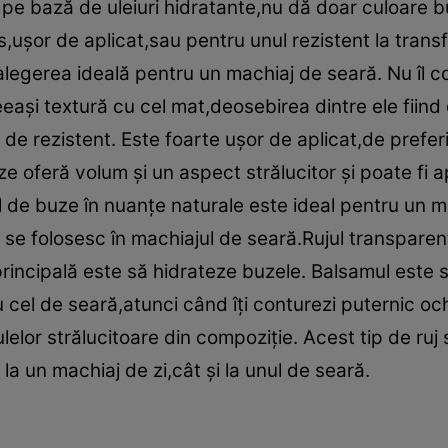
 pe bază de uleiuri hidratante,nu dă doar culoare buz
s,uşor de aplicat,sau pentru unul rezistent la tran
 alegerea ideală pentru un machiaj de seară. Nu îl c
eeaşi textură cu cel mat,deosebirea dintre ele fiind
el de rezistent. Este foarte uşor de aplicat,de prefer
e oferă volum şi un aspect strălucitor şi poate fi a
l de buze în nuanţe naturale este ideal pentru un ma
e se folosesc în machiajul de seară.Rujul transpare
principală este să hidrateze buzele. Balsamul este s
 cel de seară,atunci când îţi conturezi puternic och
ulelor strălucitoare din compoziţie. Acest tip de ruj
t la un machiaj de zi,cât şi la unul de seară.