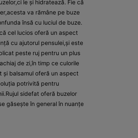
elor,ci le şi hidratează. Fie că
sfer,acesta va rămâne pe buze
onfunda însă cu luciul de buze.
 că cel lucios oferă un aspect
inţă cu ajutorul pensulei,şi este
plicat peste ruj pentru un plus
chiaj de zi,în timp ce culorile
nt şi balsamul oferă un aspect
oluţia potrivită pentru
ii.Rujul sidefat oferă buzelor
 se găseşte în general în nuanţe