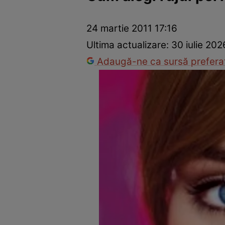
Vedete internaționale
Vedete românești
Interviurile Cli
24 martie 2011 17:16
Ultima actualizare:
30 iulie 202
Adaugă-ne ca sursă preferat