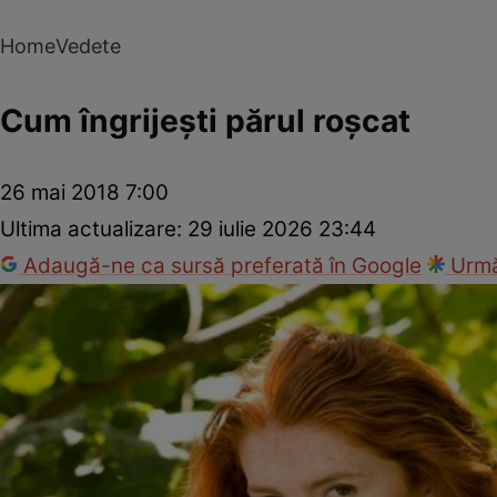
Home
Vedete
Cum îngrijeşti părul roşcat
26 mai 2018 7:00
Ultima actualizare:
29 iulie 2026 23:44
Adaugă-ne ca sursă preferată în Google
Urmă