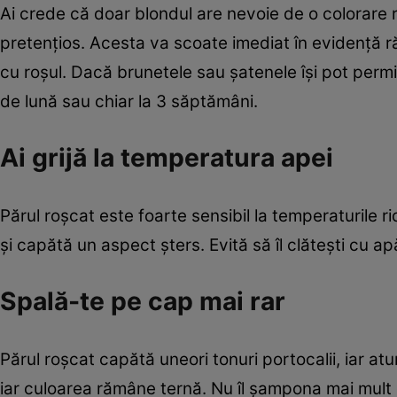
Ai crede că doar blondul are nevoie de o colorare ri
pretenţios. Acesta va scoate imediat în evidenţă r
cu roşul. Dacă brunetele sau şatenele îşi pot permit
de lună sau chiar la 3 săptămâni.
Ai grijă la temperatura apei
Părul roşcat este foarte sensibil la temperaturile r
şi capătă un aspect şters. Evită să îl clăteşti cu ap
Spală-te pe cap mai rar
Părul roşcat capătă uneori tonuri portocalii, iar at
iar culoarea rămâne ternă. Nu îl şampona mai mult 