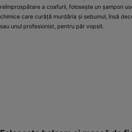
reîmprospătare a coafurii, foloseşte un şampon us
chimice care curăţă murdăria şi sebumul, însă deco
sau unul profesionist, pentru păr vopsit.