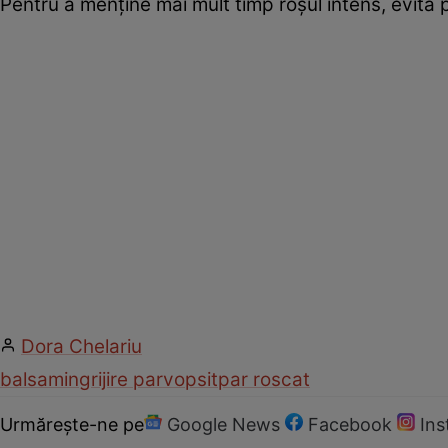
Pentru a menţine mai mult timp roşul intens, evită 
Dora Chelariu
balsam
ingrijire par
vopsit
par roscat
Urmărește-ne pe
Google News
Facebook
In