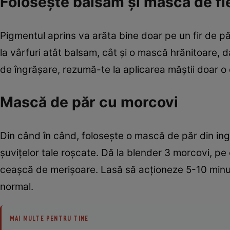
Foloseşte balsam şi mască de fi
Pigmentul aprins va arăta bine doar pe un fir de pă
la vârfuri atât balsam, cât şi o mască hrănitoare,
de îngrăşare, rezumă-te la aplicarea măştii doar 
Mască de păr cu morcovi
Din când în când, foloseşte o mască de păr din ingr
şuviţelor tale roşcate. Dă la blender 3 morcovi, pe 
ceaşcă de merişoare. Lasă să acţioneze 5-10 minu
normal.
MAI MULTE PENTRU TINE