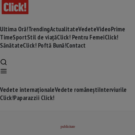
Ultima Oră!
Trending
Actualitate
Vedete
Video
Prime
Time
Sport
Stil de viață
Click! Pentru Femei
Click!
Sănătate
Click! Poftă Bună!
Contact
Vedete internaționale
Vedete românești
Interviurile
Click!
Paparazzii Click!