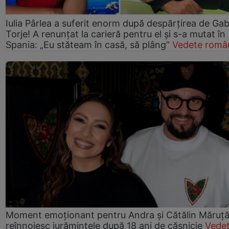
Iulia Pârlea a suferit enorm după despărțirea de Gab
Torje! A renunțat la carieră pentru el și s-a mutat în
Spania: „Eu stăteam în casă, să plâng”
Vedete româ
Moment emoționant pentru Andra și Cătălin Măruță!
reînnoiesc jurămintele după 18 ani de căsnicie
Vede