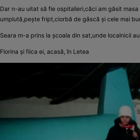
Dar ­n-au uitat să fie ospitalieri,căci am găsit mas
umplută,peşte fript,ciorbă de gâscă şi cele mai b
Seara m-a prins la şcoala din sat,unde localnicii a
Florina şi fiica ei, acasă, în Letea