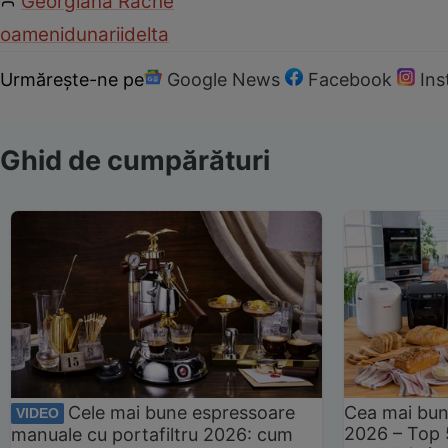
Georgiana Rache
oameni
dunarii
delta
Urmărește-ne pe
Google News
Facebook
In
Ghid de cumpărături
Cele mai bune espressoare
Cea mai bun
VIDEO
2026 – Top 
manuale cu portafiltru 2026: cum