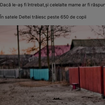
Dacă le-aş fi întrebat,şi celelalte mame ar fi răspuns
În satele Deltei trăiesc peste 650 de copii