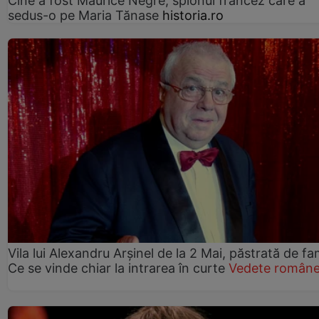
Cine a fost Maurice Nègre, spionul francez care a
sedus-o pe Maria Tănase
historia.ro
Vila lui Alexandru Arșinel de la 2 Mai, păstrată de fam
Ce se vinde chiar la intrarea în curte
Vedete române