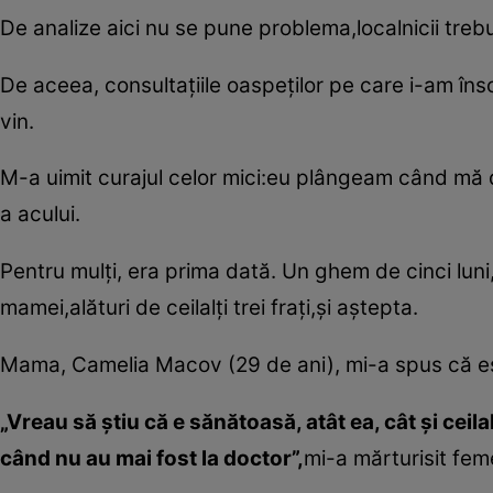
De analize aici nu se pune problema,localnicii trebu
De aceea, consultaţiile oaspeţilor pe care i-am în
vin.
M-a uimit curajul celor mici:eu plângeam când mă 
a acului.
Pentru mulţi, era prima dată. Un ghem de cinci luni
mamei,alături de ceilalţi trei fraţi,şi aştepta.
Mama, Camelia Macov (29 de ani), mi-a spus că est
„Vreau să ştiu că e sănătoasă, atât ea, cât şi ceilal
când nu au mai fost la doctor”,
mi-a mărturisit feme