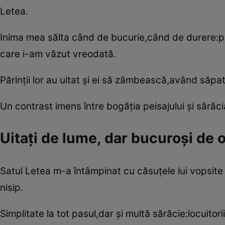
Letea.
Inima mea sălta când de bucurie,când de durere:prin
care i-am văzut vreodată.
Părinţii lor au uitat şi ei să zâmbească,având săpat
Un contrast imens între bogăţia peisajului şi sărăci
Uitaţi de lume, dar bucuroşi de 
Satul Letea m-a întâmpinat cu căsuţele lui vopsite ­î
nisip.
Simplitate la tot pasul,dar şi multă sărăcie:locuit