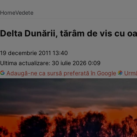
Home
Vedete
Delta Dunării, tărâm de vis cu oa
19 decembrie 2011 13:40
Ultima actualizare:
30 iulie 2026 0:09
Adaugă-ne ca sursă preferată în Google
Urmă