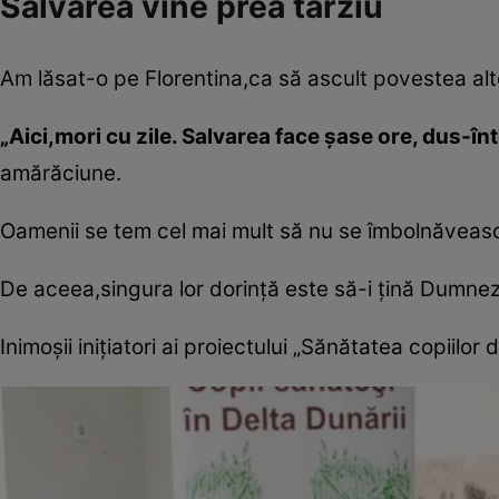
Salvarea vine prea târziu
Am lăsat-o pe Florentina,ca să ascult povestea alto
„Aici,mori cu zile. Salvarea face şase ore, dus-în
amărăciune.
Oamenii se tem cel mai mult să nu se îmbolnăveasc
De aceea,singura lor dorinţă este să-i ţină Dumne
Inimoşii iniţiatori ai proiectului „Sănătatea copiilor 