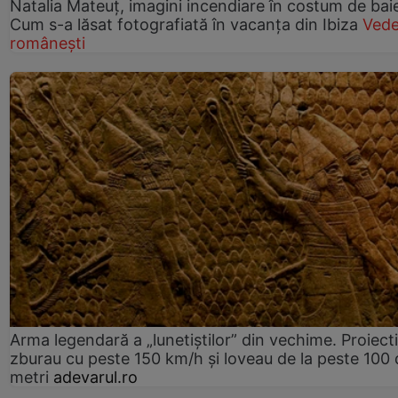
Natalia Mateuț, imagini incendiare în costum de bai
Cum s-a lăsat fotografiată în vacanța din Ibiza
Vede
românești
Arma legendară a „lunetiștilor” din vechime. Proiecti
zburau cu peste 150 km/h și loveau de la peste 100 
metri
adevarul.ro