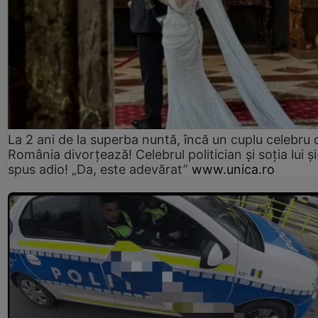
La 2 ani de la superba nuntă, încă un cuplu celebru 
România divorțează! Celebrul politician și soția lui ș
spus adio! „Da, este adevărat”
www.unica.ro