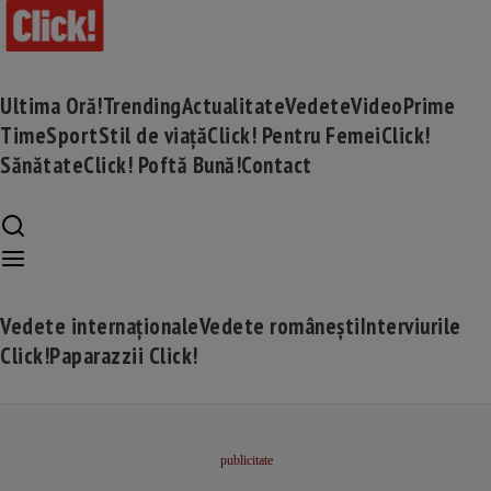
Ultima Oră!
Trending
Actualitate
Vedete
Video
Prime
Time
Sport
Stil de viață
Click! Pentru Femei
Click!
Sănătate
Click! Poftă Bună!
Contact
Vedete internaționale
Vedete românești
Interviurile
Click!
Paparazzii Click!