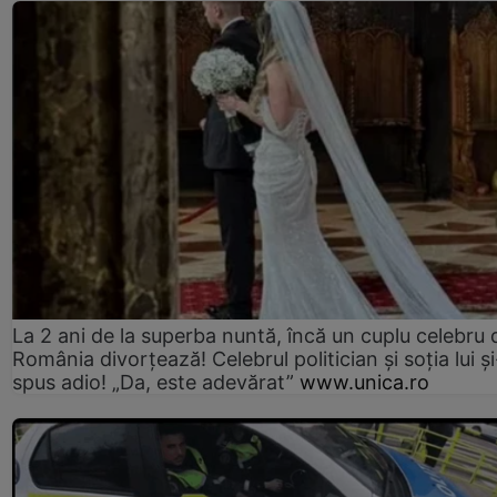
La 2 ani de la superba nuntă, încă un cuplu celebru 
România divorțează! Celebrul politician și soția lui ș
spus adio! „Da, este adevărat”
www.unica.ro