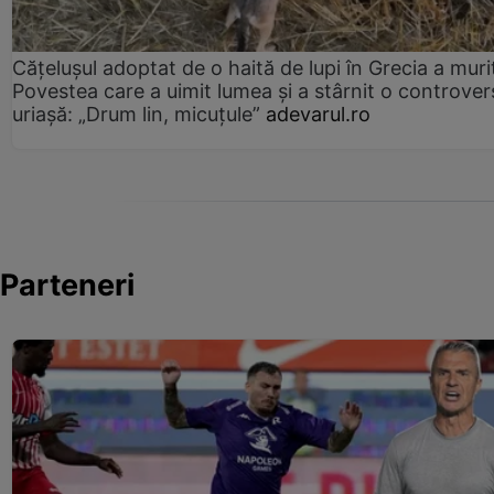
Cățelușul adoptat de o haită de lupi în Grecia a muri
Povestea care a uimit lumea și a stârnit o controver
uriașă: „Drum lin, micuțule”
adevarul.ro
Parteneri