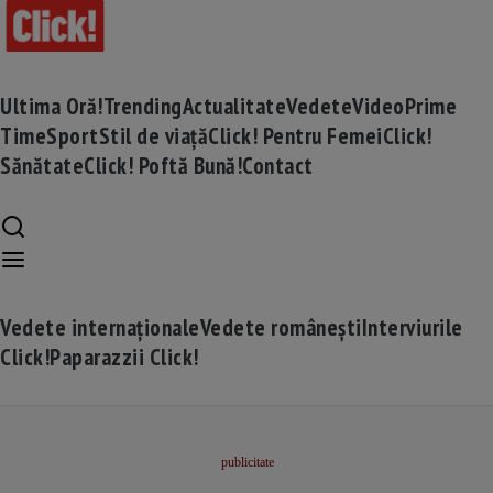
Ultima Oră!
Trending
Actualitate
Vedete
Video
Prime
Time
Sport
Stil de viață
Click! Pentru Femei
Click!
Sănătate
Click! Poftă Bună!
Contact
Vedete internaționale
Vedete românești
Interviurile
Click!
Paparazzii Click!