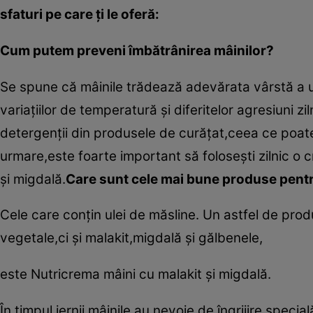
sfaturi pe care ţi le oferă:
Cum putem preveni îmbătrânirea mâinilor?
Se spune că mâinile trădează adevărata vârstă a u
variaţiilor de temperatură şi diferitelor agresiuni z
detergenţii din produsele de curăţat,ceea ce poate 
urmare,este foarte important să foloseşti zilnic o
şi migdală.
Care sunt cele mai bune produse pent
Cele care conţin ulei de măsline. Un astfel de pro
vegetale,ci şi malakit,migdală şi gălbenele,
este Nutricrema mâini cu malakit şi migdală.
În timpul iernii,mâinile au nevoie de îngrijire speci