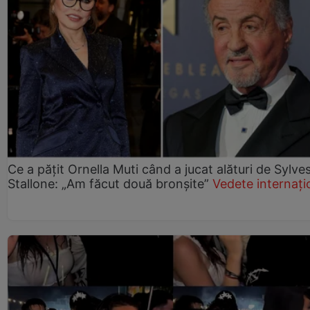
Ce a pățit Ornella Muti când a jucat alături de Sylve
Stallone: „Am făcut două bronșite”
Vedete internați