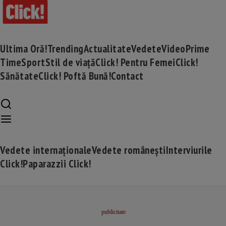
Ultima Oră!
Trending
Actualitate
Vedete
Video
Prime
Time
Sport
Stil de viață
Click! Pentru Femei
Click!
Sănătate
Click! Poftă Bună!
Contact
Vedete internaționale
Vedete românești
Interviurile
Click!
Paparazzii Click!