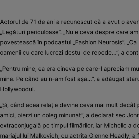
Actorul de 71 de ani a recunoscut că a avut o ave
„Legături periculoase”. „Nu e ceva despre care a
povestească în podcastul „Fashion Neurosis”. „Ca 
oamenii cu care lucrezi destul de repede…”, a conti
„Pentru mine, ea era cineva pe care-l apreciam mu
mine. Pe când eu n-am fost așa…”, a adăugat starul
Hollywoodul.
„Și, când acea relație devine ceva mai mult decât 
amici, pierzi un coleg minunat”, a declarat sec John.
extraconjugală pe timpul filmărilor, iar Michelle a 
mariajul lui Malkovich, cu actrița Glenne Headly, a fă