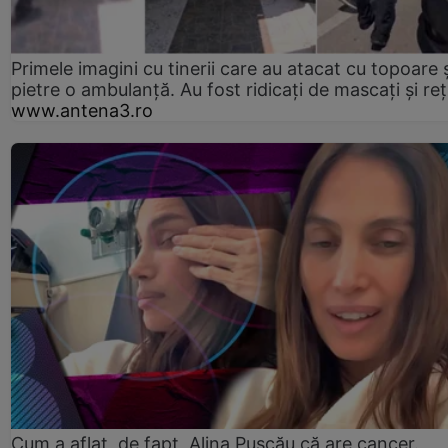
Primele imagini cu tinerii care au atacat cu topoare ș
pietre o ambulanță. Au fost ridicați de mascați și reț
www.antena3.ro
Cum a aflat, de fapt, Alina Pușcău că are cancer.