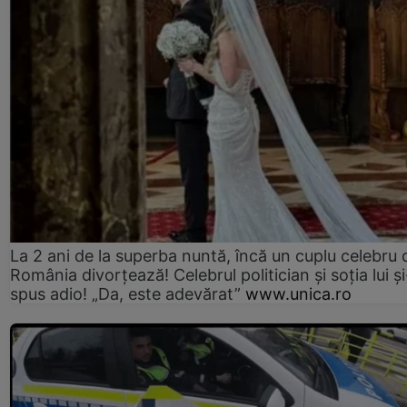
La 2 ani de la superba nuntă, încă un cuplu celebru 
România divorțează! Celebrul politician și soția lui ș
spus adio! „Da, este adevărat”
www.unica.ro