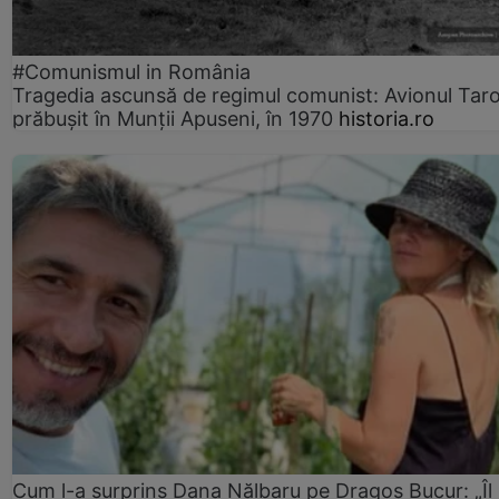
#Comunismul in România
Tragedia ascunsă de regimul comunist: Avionul Ta
prăbușit în Munții Apuseni, în 1970
historia.ro
Cum l-a surprins Dana Nălbaru pe Dragoș Bucur: „Îl