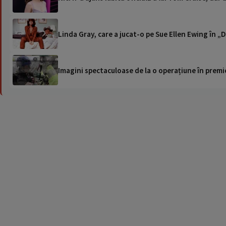
Linda Gray, care a jucat-o pe Sue Ellen Ewing în „D
Imagini spectaculoase de la o operațiune în premie