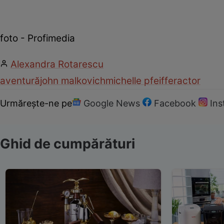
foto - Profimedia
Alexandra Rotarescu
aventură
john malkovich
michelle pfeiffer
actor
Urmărește-ne pe
Google News
Facebook
In
Ghid de cumpărături