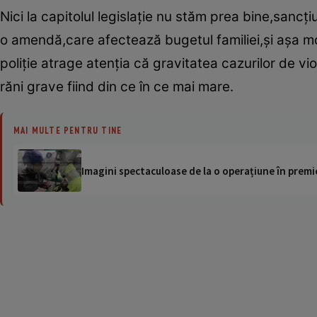
Nici la capitolul legislaţie nu stăm prea bine,sanc
o amendă,care afectează bugetul familiei,şi aşa m
poliţie atrage atenţia că gravitatea cazurilor de v
răni grave fiind din ce în ce mai mare.
MAI MULTE PENTRU TINE
Imagini spectaculoase de la o operațiune în premie