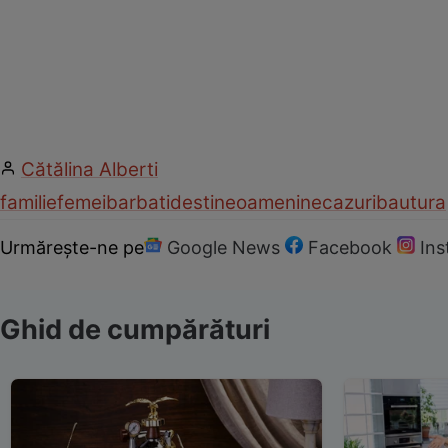
Cătălina Alberti
familie
femei
barbati
destine
oameni
necazuri
bautura
Urmărește-ne pe
Google News
Facebook
In
Ghid de cumpărături