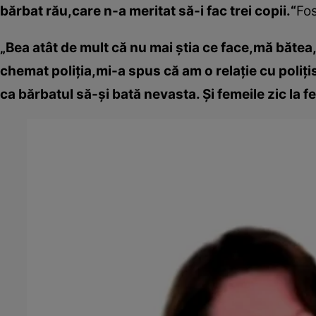
bărbat rău,care n-a meritat să-i fac trei copii.“
Fos
„Bea atât de mult că nu mai ştia ce face,mă băt
chemat poliţia,mi-a spus că am o relaţie cu poliţis
ca bărbatul să-şi bată nevasta. Şi femeile zic la fe