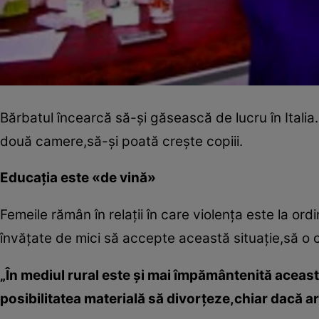
Bărbatul încearcă să-şi găsească de lucru în Itali
două camere,să-şi poată creşte copiii.
Educaţia este «de vină»
Femeile rămân în relaţii în care violenţa este la ord
învăţate de mici să accepte această situaţie,să o 
„În mediul rural este şi mai împământenită aceas
posibilitatea materială să divorţeze,chiar dacă ar