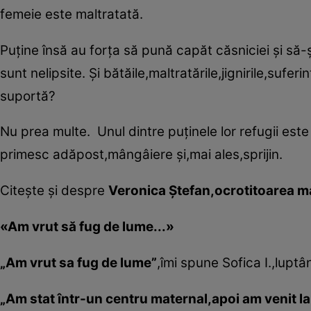
femeie este maltratată.
Puţine însă au forţa să pună capăt căsniciei şi să-şi 
sunt nelipsite. Şi bătăile,maltratările,jignirile,suf
suportă?
Nu prea multe. Unul dintre puţinele lor refugii este
primesc adăpost,mângâiere şi,mai ales,sprijin.
Citeşte şi despre
Veronica Ştefan,ocrotitoarea 
«Am vrut să fug de lume...»
„Am vrut sa fug de lume”
,îmi spune Sofica I.,luptâ
„Am stat într-un centru maternal,apoi am venit l