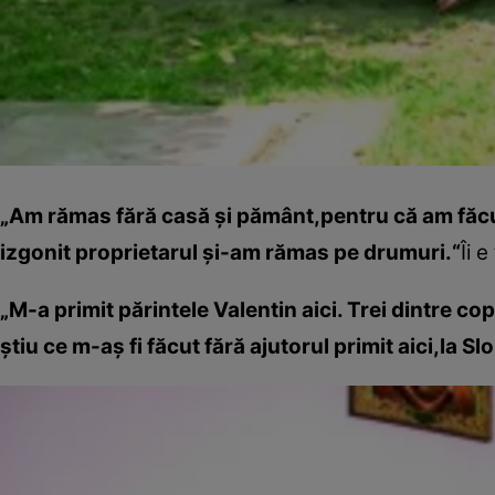
„Am rămas fără casă şi pământ,pentru că am făcu
izgonit ­proprietarul ­şi-am rămas pe drumuri.“
Îi 
„M-a primit părintele Valentin aici. Trei dintre co
ştiu ce m-aş fi făcut fără ajutorul primit aici,la S