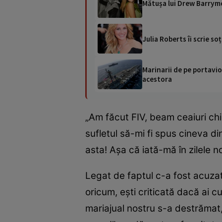
Mătușa lui Drew Barrymo
Julia Roberts îi scrie so
Marinarii de pe portavio
acestora
„Am făcut FIV, beam ceaiuri chin
sufletul să-mi fi spus cineva d
asta! Așa că iată-mă în zilele 
Legat de faptul c-a fost acuzat
oricum, ești criticată dacă ai c
mariajual nostru s-a destrămat,