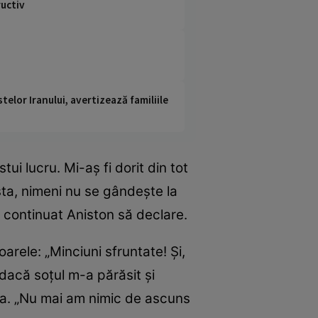
uctiv
telor Iranului, avertizează familiile
i lucru. Mi-aș fi dorit din tot
sta, nimeni nu se gândește la
a continuat Aniston să declare.
arele: „Minciuni sfruntate! Și,
 dacă soțul m-a părăsit și
 ea. „Nu mai am nimic de ascuns