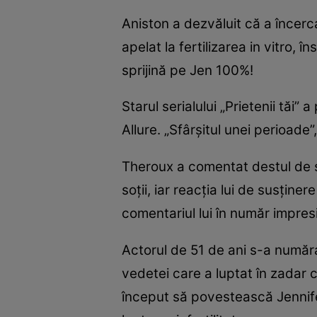
Aniston a dezvăluit că a încerc
apelat la fertilizarea in vitro, 
sprijină pe Jen 100%!
Starul serialului „Prietenii tăi
Allure. „Sfârșitul unei perioade”
Theroux a comentat destul de su
soții, iar reacția lui de susține
comentariul lui în număr impres
Actorul de 51 de ani s-a numărat
vedetei care a luptat în zadar cu
început să povestească Jennifer