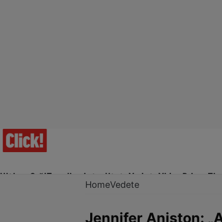
Ultima Oră!
Trending
Actualitate
Vedete
Video
Prime Ti
Home
Vedete
Jennifer Aniston: „Am