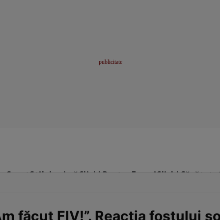
me
Sport
Stil de viață
Click! Pentru Femei
Click! Sănătate
 făcut FIV!”. Reacția fostului soț