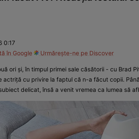
ck!
Paparazzii Click!
6 0:17
ă în Google
Urmărește-ne pe Discover
ă ori și, în timpul primei sale căsătorii - cu Brad Pit
 actriță cu privire la faptul că n-a făcut copii. Pâ
biect delicat, însă a venit vremea ca lumea să afle