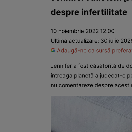
despre infertilitate
Vedete internaționale
Vedete românești
Interviurile Cli
10 noiembrie 2022 12:00
Ultima actualizare:
30 iulie 202
Adaugă-ne ca sursă preferat
Jennifer a fost căsătorită de dou
întreaga planetă a judecat-o pe
nu comentareze despre acest su