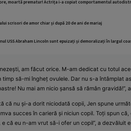
re, moartă prematur! Actrița i-a copiat comportamentul autodistr
țului scrisori de amor chiar și după 20 de ani de mariaj
nul USS Abraham Lincoln sunt epuizați și demoralizați în largul coas
ezești, am făcut orice. M-am dedicat cu totul acestu
in timp să-mi îngheț ovulele. Dar nu s-a întâmplat a
noastre! Nu mai am nicio șansă să rămân gravidă!”, 
ă că nu și-a dorit niciodată copii, Jen spune următo
umva succes în carieră și niciun copil. Toți spun că,
 e că eu n-am vrut să-i ofer un copil”, a dezvăluit