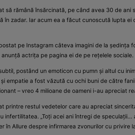
at să rămână însărcinată, pe când avea 30 de ani sp
însă în zadar. Iar acum ea a făcut cunoscută lupta ei c
” a postat pe Instagram câteva imagini de la ședința f
, anunță actrița pe pagina ei de pe rețelele sociale.
btil, postând un emoticon cu pumn și altul cu inim
re și empatie a fost văzută cu ochi buni de către fanii
ionant – vreo 4 milioane de oameni i-au apreciat re
 printre restul vedetelor care au apreciat sinceritate
 infertilitatea. „Toți acei ani întregi de speculații…
 în Allure despre infirmarea zvonurilor cu privire l