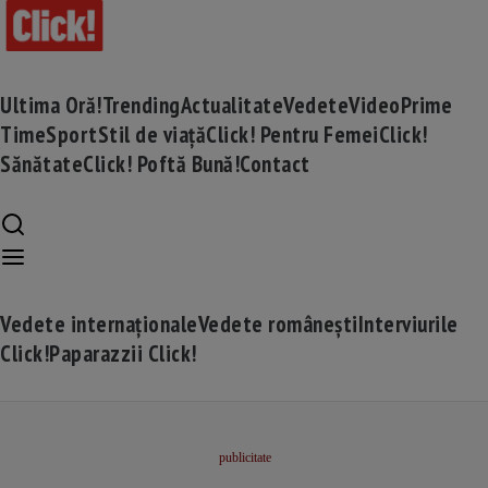
Ultima Oră!
Trending
Actualitate
Vedete
Video
Prime
Time
Sport
Stil de viață
Click! Pentru Femei
Click!
Sănătate
Click! Poftă Bună!
Contact
Vedete internaționale
Vedete românești
Interviurile
Click!
Paparazzii Click!