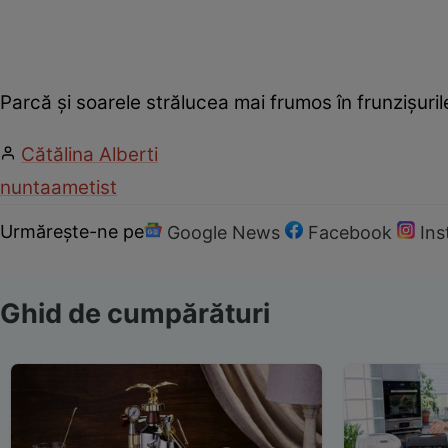
Parcă şi soarele strălucea mai frumos în frunzişuril
Cătălina Alberti
nunta
ametist
Urmărește-ne pe
Google News
Facebook
In
Ghid de cumpărături