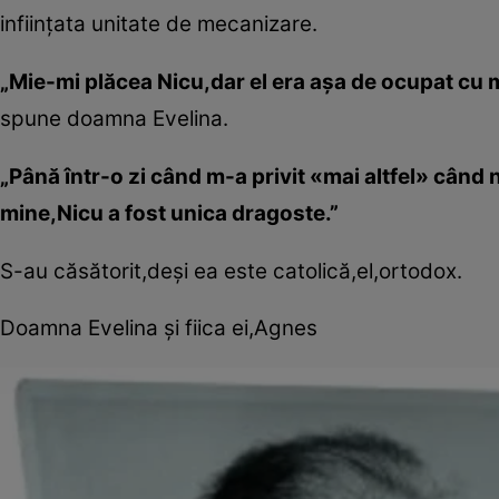
infiinţata unitate de mecanizare.
„Mie-mi plăcea Nicu,dar el era aşa de ocupat cu 
spune doamna Evelina.
„Până într-o zi când m-a privit «mai altfel» când
mine,Nicu a fost unica dragoste.”
S-au căsătorit,deşi ea este catolică,el,ortodox.
Doamna Evelina şi fiica ei,Agnes