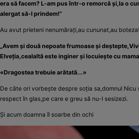
era să facem? L-am pus într-o remorcă şi,la o cur
alergat să-l prindem!”
Au avut prieteni nenumăraţi,au cununat,au botezat. A
„Avem şi două nepoate frumoase şi deştepte,Vivia
Elveţia,cealaltă este inginer şi locuieşte cu mama
«Dragostea trebuie arătată...»
De câte ori vorbeşte despre soţia sa,domnul Nic
respect în glas,pe care e greu să nu-l sesizezi.
Şi acum doamna îl soarbe din ochi