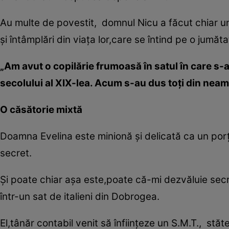
Au multe de povestit, domnul Nicu a făcut chiar un
şi întâmplări din viaţa lor,care se întind pe o jumăt
„Am avut o copilărie frumoasă în satul în care s-au 
secolului al XIX-lea. Acum s-au dus toţi din nea
O căsătorie mixtă
Doamna Evelina este minionă şi delicată ca un por
secret.
Şi poate chiar aşa este,poate că-mi dezvăluie sec
într-un sat de italieni din Dobrogea.
El,tânăr contabil venit să înfiinţeze un S.M.T., stăt