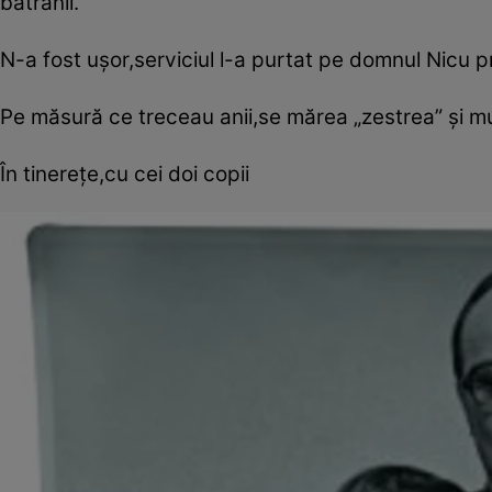
bătrânii.
N-a fost uşor,serviciul l-a purtat pe domnul Nicu p
Pe măsură ce treceau anii,se mărea „zestrea” şi m
În tinereţe,cu cei doi copii