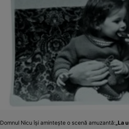
Domnul Nicu îşi aminteşte o scenă amuzantă:
„La u