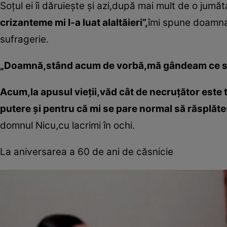
Soţul ei îi dăruieşte şi azi,după mai mult de o jumăt
crizanteme mi l-a luat alaltăieri”,
îmi spune doamna
sufragerie.
„Doamnă,stând acum de vorbă,mă gândeam ce soţ
Acum,la apusul vieţii,văd cât de necruţător este t
putere şi pentru că mi se pare normal să răsplăte
domnul Nicu,cu lacrimi în ochi.
La aniversarea a 60 de ani de căsnicie