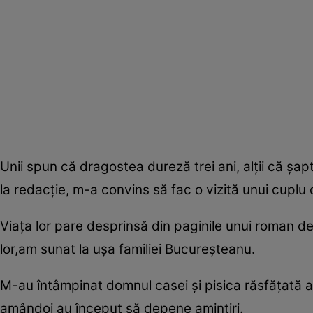
Unii spun că dragostea dureză trei ani, alţii că şap
la redacţie, m-a convins să fac o vizită unui cuplu
Viaţa lor pare desprinsă din paginile unui roman d
lor,am sunat la uşa familiei Bucureşteanu.
M-au întâmpinat domnul casei şi pisica răsfăţată a
amândoi au început să depene amintiri.