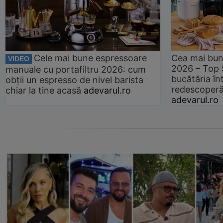
Cele mai bune espressoare
Cea mai bun
VIDEO
2026 – Top 
manuale cu portafiltru 2026: cum
bucătăria înt
obții un espresso de nivel barista
redescoperă 
chiar la tine acasă
adevarul.ro
adevarul.ro