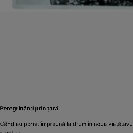
Peregrinând prin ţară
Când au pornit împreună la drum în noua viaţă,avutul