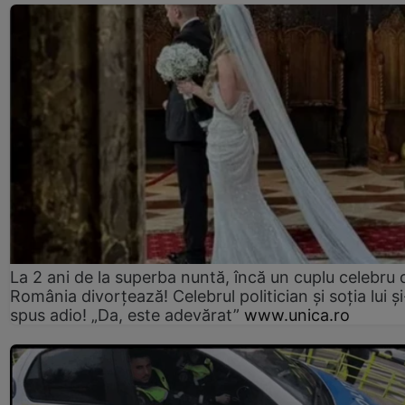
La 2 ani de la superba nuntă, încă un cuplu celebru 
România divorțează! Celebrul politician și soția lui ș
spus adio! „Da, este adevărat”
www.unica.ro