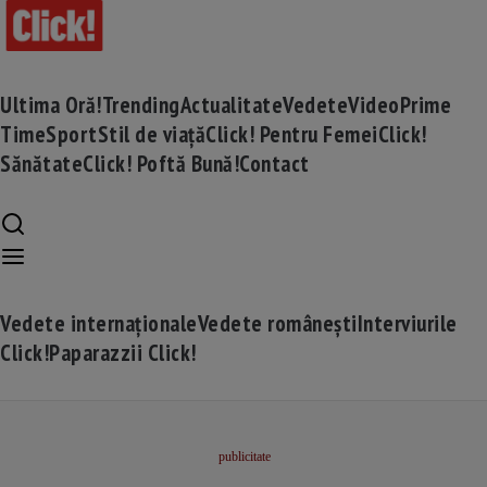
Ultima Oră!
Trending
Actualitate
Vedete
Video
Prime
Time
Sport
Stil de viață
Click! Pentru Femei
Click!
Sănătate
Click! Poftă Bună!
Contact
Vedete internaționale
Vedete românești
Interviurile
Click!
Paparazzii Click!