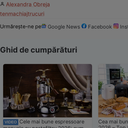
Alexandra Obreja
ten
machiaj
trucuri
Urmărește-ne pe
Google News
Facebook
In
Ghid de cumpărături
Cele mai bune espressoare
Cea mai bun
VIDEO
2026 – Top 