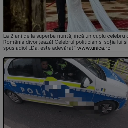
La 2 ani de la superba nuntă, încă un cuplu celebru 
România divorțează! Celebrul politician și soția lui ș
spus adio! „Da, este adevărat”
www.unica.ro