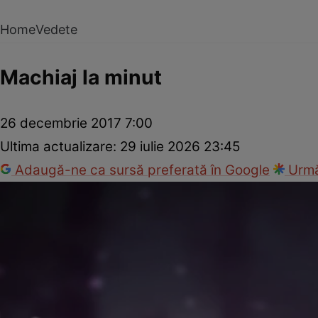
Home
Vedete
Machiaj la minut
26 decembrie 2017 7:00
Ultima actualizare:
29 iulie 2026 23:45
Adaugă-ne ca sursă preferată în Google
Urmă