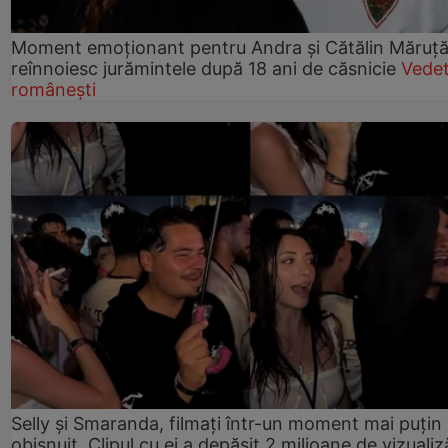
Moment emoționant pentru Andra și Cătălin Măruță!
reînnoiesc jurămintele după 18 ani de căsnicie
Vede
românești
Selly și Smaranda, filmați într-un moment mai puțin
obișnuit. Clipul cu ei a depășit 2 milioane de vizualiz