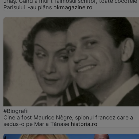
uriaș. Când a murit faimosul scriitor, toate cocotele
Parisului l-au plâns
okmagazine.ro
#Biografii
Cine a fost Maurice Nègre, spionul francez care a
sedus-o pe Maria Tănase
historia.ro