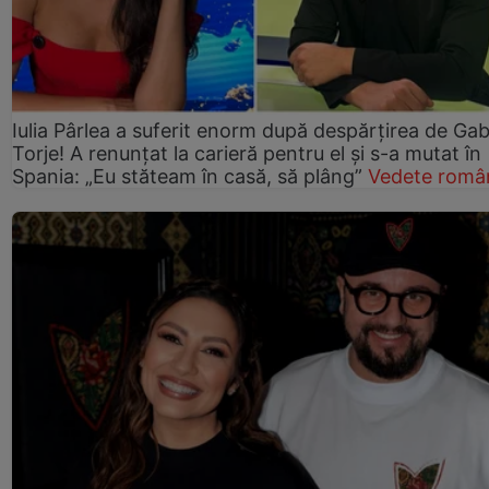
Iulia Pârlea a suferit enorm după despărțirea de Gab
Torje! A renunțat la carieră pentru el și s-a mutat în
Spania: „Eu stăteam în casă, să plâng”
Vedete româ