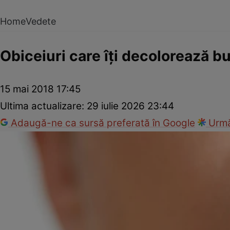
Home
Vedete
Obiceiuri care îţi decolorează b
15 mai 2018 17:45
Ultima actualizare:
29 iulie 2026 23:44
Adaugă-ne ca sursă preferată în Google
Urmă