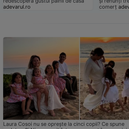
redescoperă gustul pâinii de casă
și renunți tr
adevarul.ro
comerț
adev
Laura Cosoi nu se oprește la cinci copii? Ce spune