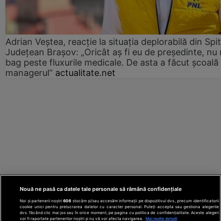
Adrian Veștea, reacție la situația deplorabilă din Spit
Județean Brașov: „Oricât aș fi eu de președinte, nu
bag peste fluxurile medicale. De asta a făcut școală
managerul”
actualitate.net
Nouă ne pasă ca datele tale personale să rămână confidențiale
Noi și partenerii noștri
606
stocăm și/sau accesăm informații pe dispozitivul dvs., precum identificatorii
cookie unici pentru prelucrarea datelor cu caracter personal. Puteți accepta sau gestiona alegerile
dvs. făcând clic mai jos sau în orice moment, pe pagina cu politica de confidențialitate. Aceste alegeri
vor fi raportate partenerilor noștri și nu vă vor afecta navigarea.
Mai multe detalii