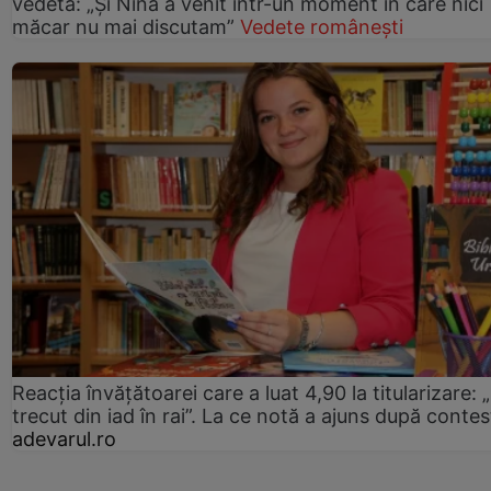
vedeta: „Și Nina a venit într-un moment în care nici
măcar nu mai discutam”
Vedete românești
Reacția învățătoarei care a luat 4,90 la titularizare:
trecut din iad în rai”. La ce notă a ajuns după contes
adevarul.ro