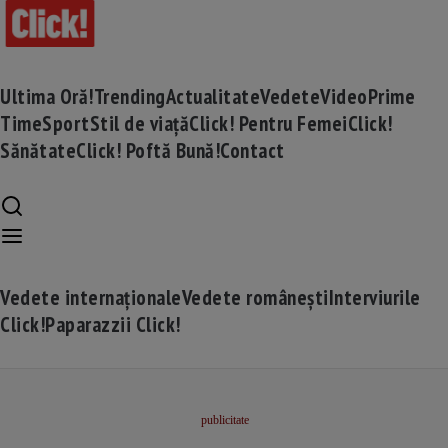
Ultima Oră!
Trending
Actualitate
Vedete
Video
Prime
Time
Sport
Stil de viață
Click! Pentru Femei
Click!
Sănătate
Click! Poftă Bună!
Contact
Vedete internaționale
Vedete românești
Interviurile
Click!
Paparazzii Click!