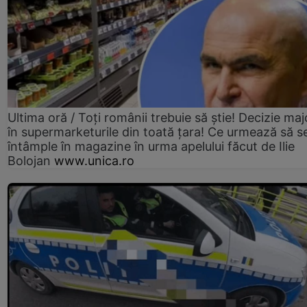
Ultima oră / Toți românii trebuie să știe! Decizie maj
în supermarketurile din toată țara! Ce urmează să s
întâmple în magazine în urma apelului făcut de Ilie
Bolojan
www.unica.ro