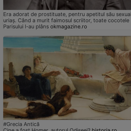
Era adorat de prostituate, pentru apetitul său sexua
uriaș. Când a murit faimosul scriitor, toate cocotele
Parisului l-au plâns
okmagazine.ro
#Grecia Antică
Cine a fost Homer, autorul Odiseei?
historia.ro