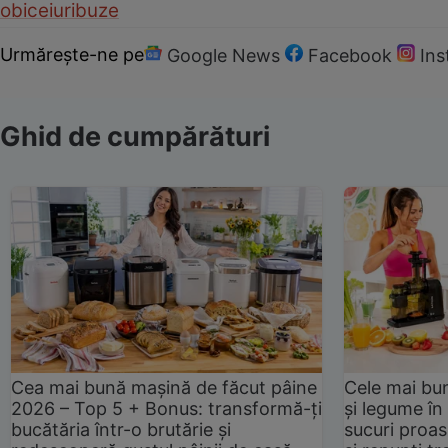
obiceiuri
buze
Urmărește-ne pe
Google News
Facebook
In
Ghid de cumpărături
Cea mai bună mașină de făcut pâine
Cele mai bu
2026 – Top 5 + Bonus: transformă-ți
și legume în
bucătăria într-o brutărie și
sucuri proas