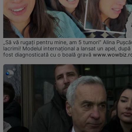
„Să vă rugați pentru mine, am 5 tumori” Alina Pușcău
lacrimi! Modelul internațional a lansat un apel, după
fost diagnosticată cu o boală gravă
www.wowbiz.r