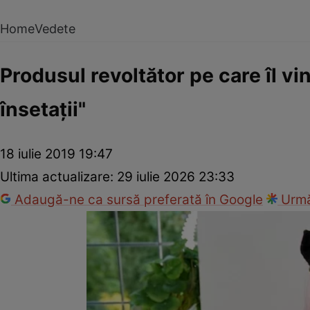
Home
Vedete
Produsul revoltător pe care îl v
însetaţii"
18 iulie 2019 19:47
Ultima actualizare:
29 iulie 2026 23:33
Adaugă-ne ca sursă preferată în Google
Urmă