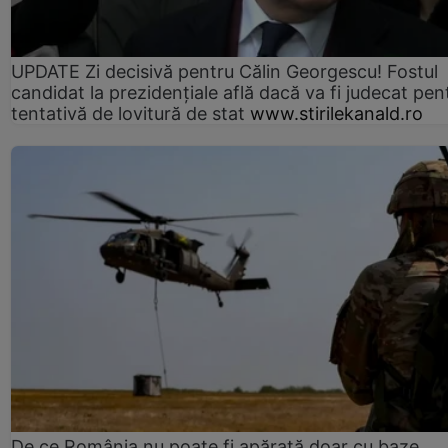
UPDATE Zi decisivă pentru Călin Georgescu! Fostul
candidat la prezidențiale află dacă va fi judecat pen
tentativă de lovitură de stat
www.stirilekanald.ro
De ce România nu poate fi apărată doar cu baze