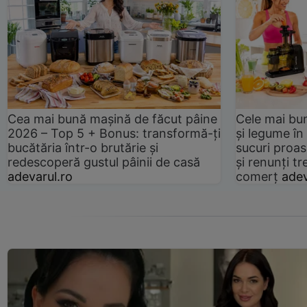
Cea mai bună mașină de făcut pâine
Cele mai bu
2026 – Top 5 + Bonus: transformă-ți
și legume în
bucătăria într-o brutărie și
sucuri proas
redescoperă gustul pâinii de casă
și renunți tr
adevarul.ro
comerț
adev