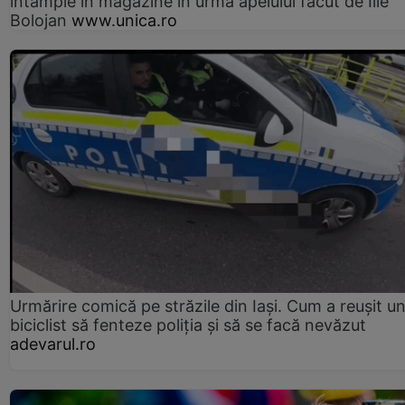
întâmple în magazine în urma apelului făcut de Ilie
Bolojan
www.unica.ro
Urmărire comică pe străzile din Iași. Cum a reușit u
biciclist să fenteze poliția și să se facă nevăzut
adevarul.ro