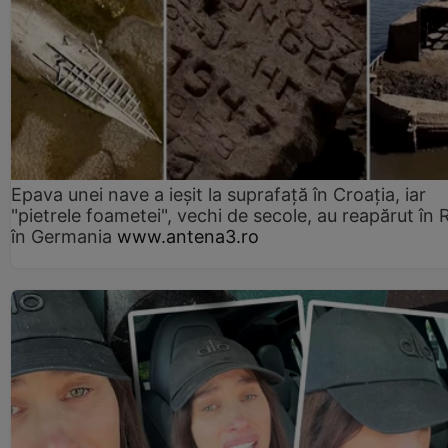
Epava unei nave a ieșit la suprafață în Croația, iar
"pietrele foametei", vechi de secole, au reapărut în R
în Germania
www.antena3.ro