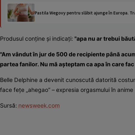
Pastila Wegovy pentru slăbit ajunge în Europa. Tr
Produsul conţine şi indicaţi:
"apa nu ar trebui băută
"Am vândut în jur de 500 de recipiente până acum
partea fanilor. Nu mă aşteptam ca apa în care fac
Belle Delphine a devenit cunoscută datorită costum
face feţe „ahegao” – expresia orgasmului în anime
Sursă:
newsweek.com