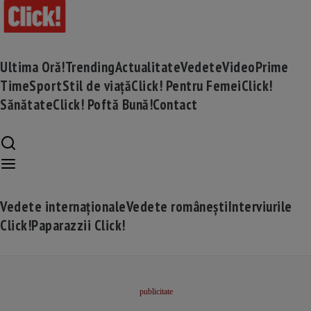
Ultima Oră!
Trending
Actualitate
Vedete
Video
Prime
Time
Sport
Stil de viață
Click! Pentru Femei
Click!
Sănătate
Click! Poftă Bună!
Contact
Vedete internaționale
Vedete românești
Interviurile
Click!
Paparazzii Click!