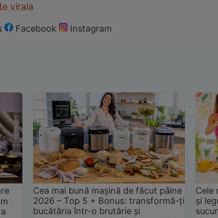
e virala
s
Facebook
Instagram
are
Cea mai bună mașină de făcut pâine
Cele 
2026 – Top 5 + Bonus: transformă-ți
și le
um
bucătăria într-o brutărie și
sucur
ta