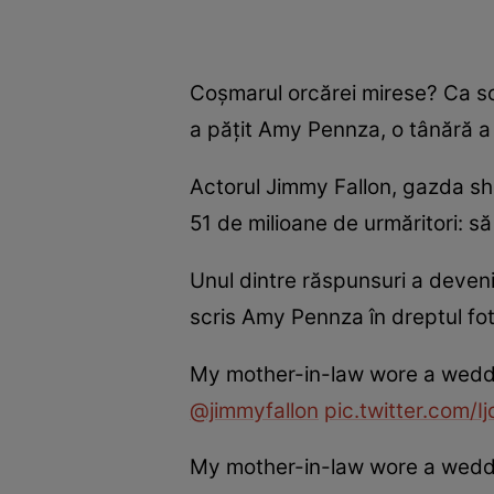
Coşmarul orcărei mirese? Ca so
a păţit Amy Pennza, o tânără a 
Actorul Jimmy Fallon, gazda sh
51 de milioane de urmăritori: s
Unul dintre răspunsuri a devenit
scris Amy Pennza în dreptul fot
My mother-in-law wore a weddi
@jimmyfallon
pic.twitter.com/
My mother-in-law wore a weddi