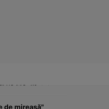
Click! Poftă Bună!
Contact
e de mireasă"