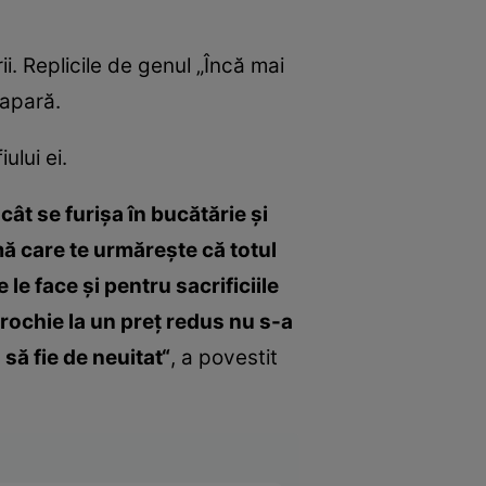
i. Replicile de genul „Încă mai
ă apară.
ului ei.
ât se furişa în bucătărie şi
mă care te urmăreşte că totul
e face şi pentru sacrificiile
rochie la un preţ redus nu s-a
să fie de neuitat“
, a povestit