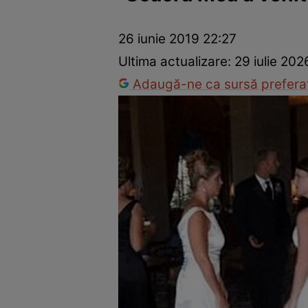
Vedete internaționale
Vedete românești
Interviurile Cli
26 iunie 2019 22:27
Ultima actualizare:
29 iulie 20
Adaugă-ne ca sursă preferat