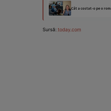
Cât a costat-o pe o româ
Sursă:
today.com