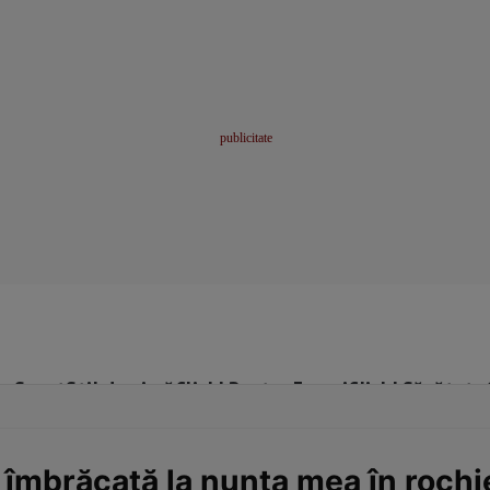
me
Sport
Stil de viață
Click! Pentru Femei
Click! Sănătate
 îmbrăcată la nunta mea în rochi