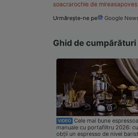
soacra
rochie de mireasa
povest
Urmărește-ne pe
Google New
Ghid de cumpărături
Cele mai bune espresso
VIDEO
manuale cu portafiltru 2026: c
obții un espresso de nivel baris