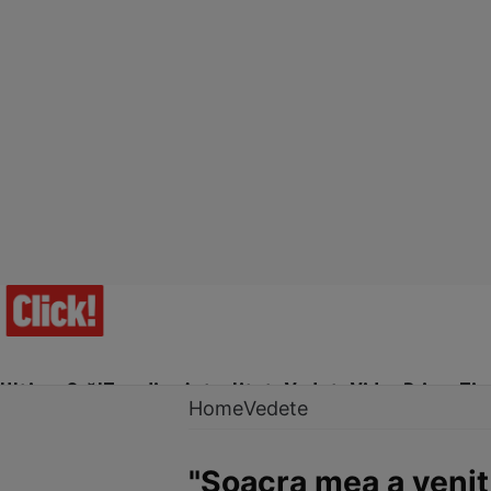
Ultima Oră!
Trending
Actualitate
Vedete
Video
Prime Ti
Home
Vedete
"Soacra mea a venit