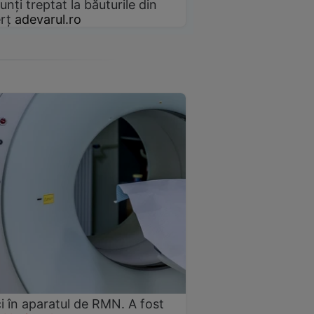
unți treptat la băuturile din
rț
adevarul.ro
i în aparatul de RMN. A fost