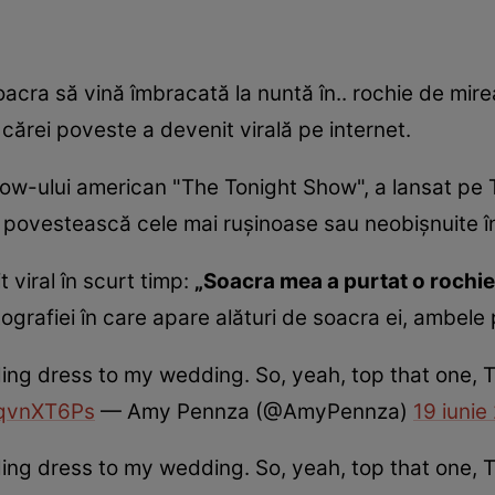
acra să vină îmbracată la nuntă în.. rochie de mire
cărei poveste a devenit virală pe internet.
ow-ului american "The Tonight Show", a lansat pe 
ă povestească cele mai ruşinoase sau neobişnuite î
 viral în scurt timp:
„Soacra mea a purtat o rochie
ografiei în care apare alături de soacra ei, ambele 
ng dress to my wedding. So, yeah, top that one, T
IjqvnXT6Ps
— Amy Pennza (@AmyPennza)
19 iunie
ng dress to my wedding. So, yeah, top that one, T