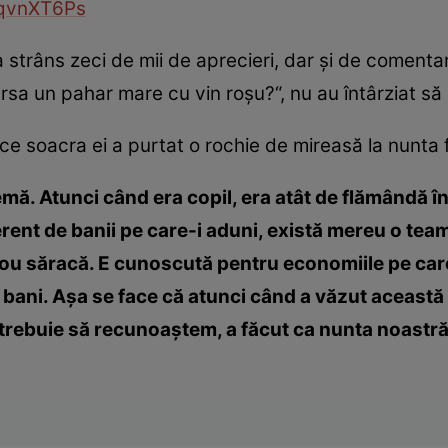
IjqvnXT6Ps
strâns zeci de mii de aprecieri, dar şi de comentari
vărsa un pahar mare cu vin roşu?“, nu au întârziat s
 ce soacra ei a purtat o rochie de mireasă la nunta fi
mă. Atunci când era copil, era atât de flămândă înc
rent de banii pe care-i aduni, există mereu o tea
nou săracă. E cunoscută pentru economiile pe care l
 bani. Aşa se face că atunci când a văzut această 
, trebuie să recunoaştem, a făcut ca nunta noastră 