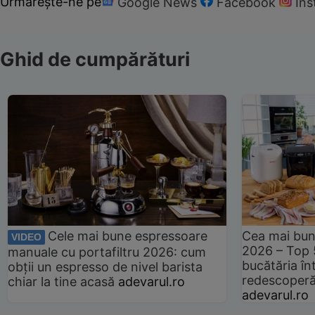
Urmărește-ne pe
Google News
Facebook
In
Ghid de cumpărături
Cele mai bune espressoare
Cea mai bun
VIDEO
2026 – Top 
manuale cu portafiltru 2026: cum
bucătăria înt
obții un espresso de nivel barista
redescoperă 
chiar la tine acasă
adevarul.ro
adevarul.ro