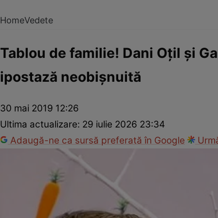
Home
Vedete
Tablou de familie! Dani Oţil şi Ga
ipostază neobişnuită
30 mai 2019 12:26
Ultima actualizare:
29 iulie 2026 23:34
Adaugă-ne ca sursă preferată în Google
Urmă