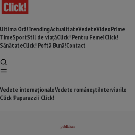
Ultima Oră!
Trending
Actualitate
Vedete
Video
Prime
Time
Sport
Stil de viață
Click! Pentru Femei
Click!
Sănătate
Click! Poftă Bună!
Contact
Vedete internaționale
Vedete românești
Interviurile
Click!
Paparazzii Click!