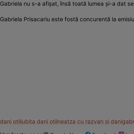
Gabriela nu s-a afişat, însă toată lumea şi-a dat 
Gabriela Prisacariu este fostă concurentă la emis
dani otil
iubita dani otil
neatza cu razvan si dani
gabr