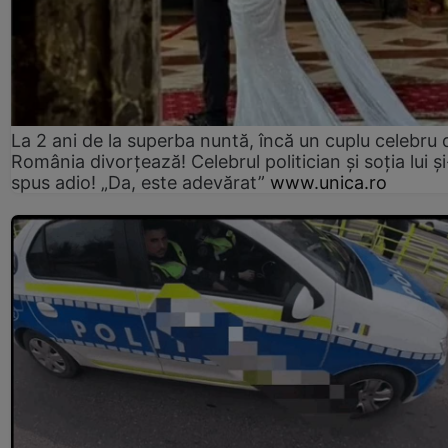
La 2 ani de la superba nuntă, încă un cuplu celebru 
România divorțează! Celebrul politician și soția lui ș
spus adio! „Da, este adevărat”
www.unica.ro