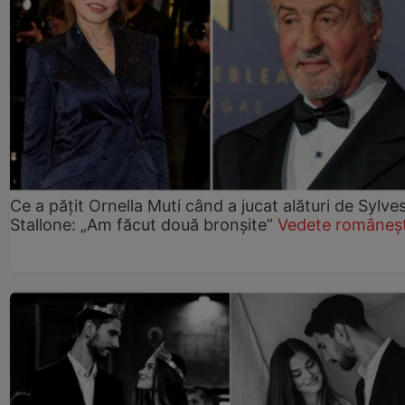
Ce a pățit Ornella Muti când a jucat alături de Sylve
Stallone: „Am făcut două bronșite”
Vedete româneșt