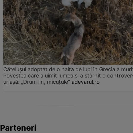
Cățelușul adoptat de o haită de lupi în Grecia a muri
Povestea care a uimit lumea și a stârnit o controver
uriașă: „Drum lin, micuțule”
adevarul.ro
Parteneri