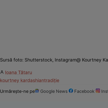
Sursă foto: Shutterstock, Instagram@ Kourtney K
Ioana Tătaru
kourtney kardashian
tradiție
Urmărește-ne pe
Google News
Facebook
In