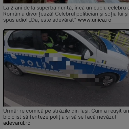
La 2 ani de la superba nuntă, încă un cuplu celebru 
România divorțează! Celebrul politician și soția lui ș
spus adio! „Da, este adevărat”
www.unica.ro
Urmărire comică pe străzile din Iași. Cum a reușit u
biciclist să fenteze poliția și să se facă nevăzut
adevarul.ro