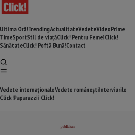
Ultima Oră!
Trending
Actualitate
Vedete
Video
Prime
Time
Sport
Stil de viață
Click! Pentru Femei
Click!
Sănătate
Click! Poftă Bună!
Contact
Vedete internaționale
Vedete românești
Interviurile
Click!
Paparazzii Click!