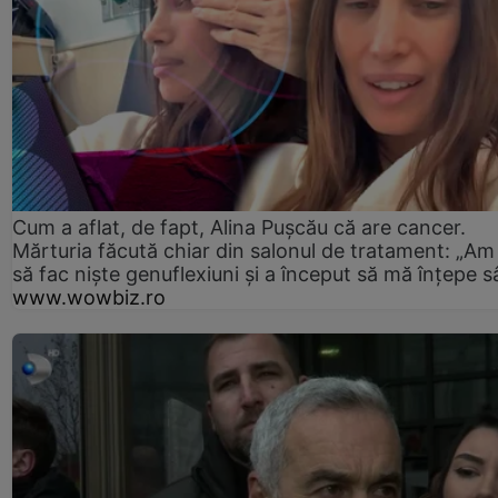
Cum a aflat, de fapt, Alina Pușcău că are cancer.
Mărturia făcută chiar din salonul de tratament: „Am
să fac niște genuflexiuni și a început să mă înțepe s
www.wowbiz.ro