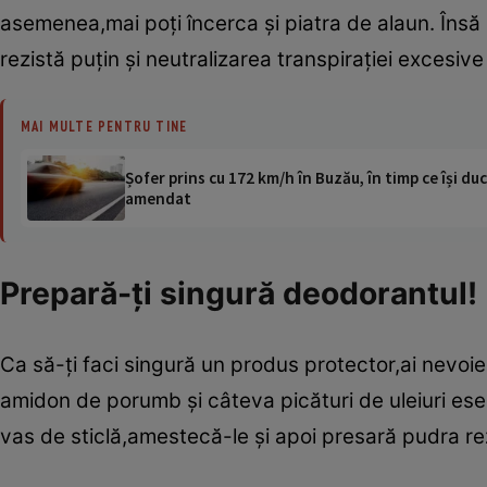
asemenea,mai poţi încerca şi piatra de alaun. Însă 
rezistă puţin şi neutralizarea transpiraţiei excesive 
MAI MULTE PENTRU TINE
Șofer prins cu 172 km/h în Buzău, în timp ce își duc
amendat
Prepară-ţi singură deodorantul!
Ca să-ţi faci singură un produs protector,ai nevo
amidon de porumb şi câteva picături de uleiuri ese
vas de sticlă,amestecă-le şi apoi presară pudra re