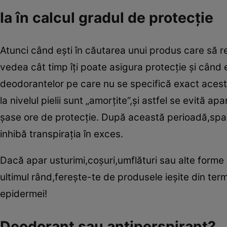
Ia în calcul gradul de protecţie
Atunci când eşti în căutarea unui produs care să re
vedea cât timp îţi poate asigura protecţie şi când 
deodorantelor pe care nu se specifică exact acest
la nivelul pielii sunt „amorţite“,şi astfel se evită a
şase ore de protecţie. După această perioadă,spală
inhibă transpiraţia în exces.
Dacă apar usturimi,coşuri,umflături sau alte form
ultimul rând,fereşte-te de produsele ieşite din te
epidermei!
Deodorant sau antiperspirant?