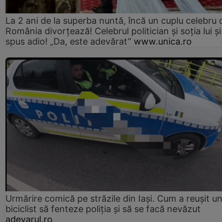
La 2 ani de la superba nuntă, încă un cuplu celebru 
România divorțează! Celebrul politician și soția lui ș
spus adio! „Da, este adevărat”
www.unica.ro
Urmărire comică pe străzile din Iași. Cum a reușit u
biciclist să fenteze poliția și să se facă nevăzut
adevarul.ro