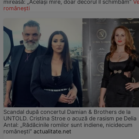
mireasă: „Același mire, doar decorul îl schimbăm”
V
românești
Scandal după concertul Damian & Brothers de la
UNTOLD. Cristina Stroe o acuză de rasism pe Delia
Antal: „Rădăcinile romilor sunt indiene, nicidecum
românești”
actualitate.net