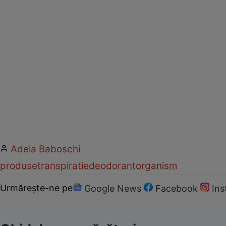
Adela Baboschi
produse
transpiratie
deodorant
organism
Urmărește-ne pe
Google News
Facebook
In