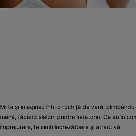
Mi te şi imaginez într-o rochiţă de vară, plimbându-te
mână, făcând slalom printre îndatoriri. Ce au în co
împrejurare, te simţi încrezătoare şi atractivă.