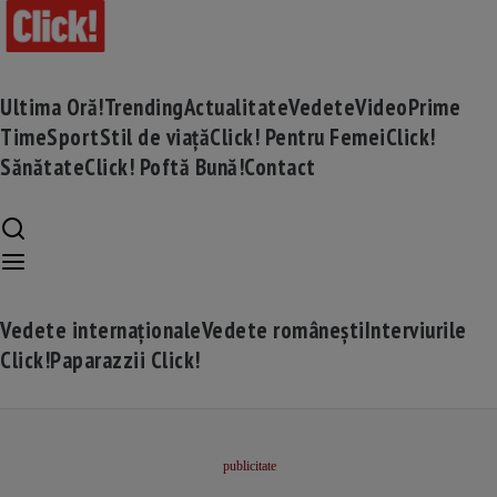
Ultima Oră!
Trending
Actualitate
Vedete
Video
Prime
Time
Sport
Stil de viață
Click! Pentru Femei
Click!
Sănătate
Click! Poftă Bună!
Contact
Vedete internaționale
Vedete românești
Interviurile
Click!
Paparazzii Click!