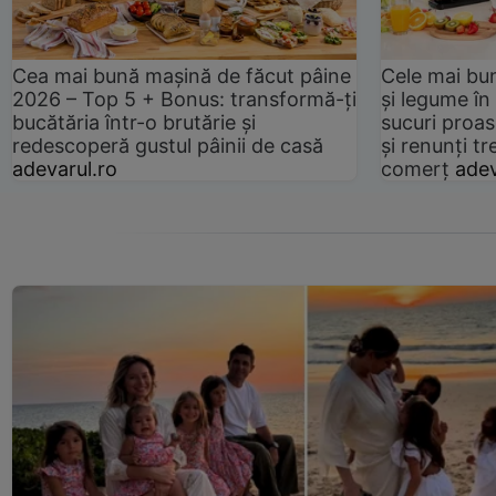
Cea mai bună mașină de făcut pâine
Cele mai bu
2026 – Top 5 + Bonus: transformă-ți
și legume în
bucătăria într-o brutărie și
sucuri proas
redescoperă gustul pâinii de casă
și renunți tr
adevarul.ro
comerț
adev