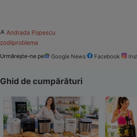
Andrada Popescu
zodii
problema
Urmărește-ne pe
Google News
Facebook
In
Ghid de cumpărături