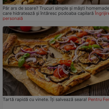
Păr ars de soare? Trucuri simple și măști homemad
care hidratează și întăresc podoaba capilară
Îngrijir
personală
Tartă rapidă cu vinete. Îți salvează seara!
Pentru Fe