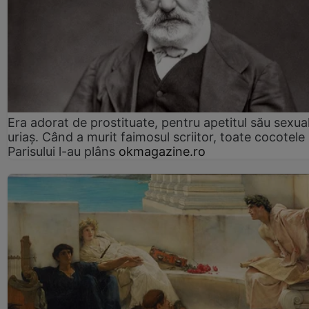
Era adorat de prostituate, pentru apetitul său sexua
uriaș. Când a murit faimosul scriitor, toate cocotele
Parisului l-au plâns
okmagazine.ro