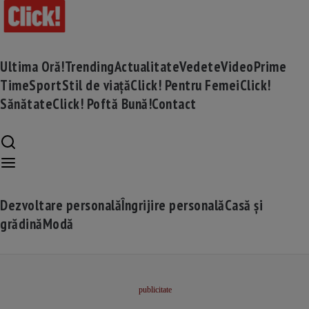
Ultima Oră!
Trending
Actualitate
Vedete
Video
Prime
Time
Sport
Stil de viață
Click! Pentru Femei
Click!
Sănătate
Click! Poftă Bună!
Contact
Dezvoltare personală
Îngrijire personală
Casă și
grădină
Modă