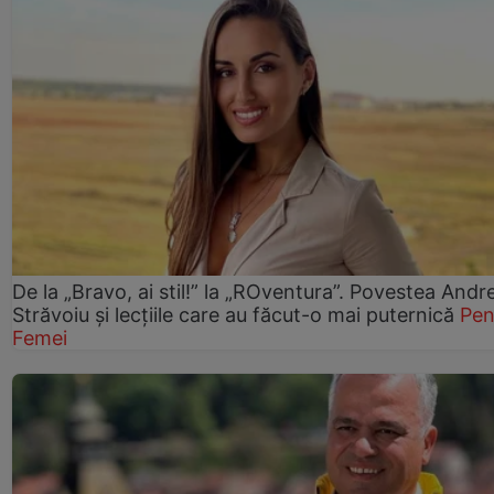
De la „Bravo, ai stil!” la „ROventura”. Povestea Andr
Străvoiu și lecțiile care au făcut-o mai puternică
Pen
Femei