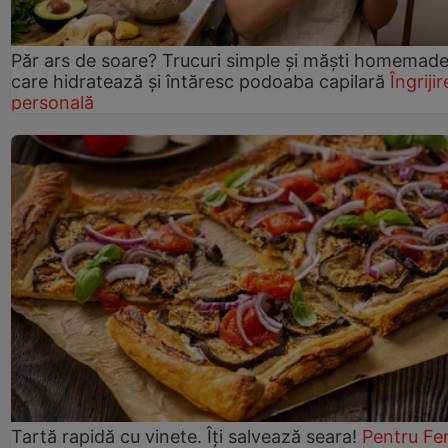
Păr ars de soare? Trucuri simple și măști homemad
care hidratează și întăresc podoaba capilară
Îngrijir
personală
Tartă rapidă cu vinete. Îți salvează seara!
Pentru Fe