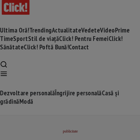
Ultima Oră!
Trending
Actualitate
Vedete
Video
Prime
Time
Sport
Stil de viață
Click! Pentru Femei
Click!
Sănătate
Click! Poftă Bună!
Contact
Dezvoltare personală
Îngrijire personală
Casă și
grădină
Modă