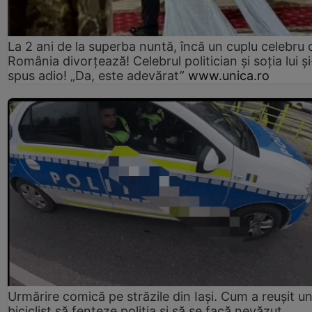
La 2 ani de la superba nuntă, încă un cuplu celebru 
România divorțează! Celebrul politician și soția lui ș
spus adio! „Da, este adevărat”
www.unica.ro
Urmărire comică pe străzile din Iași. Cum a reușit u
biciclist să fenteze poliția și să se facă nevăzut