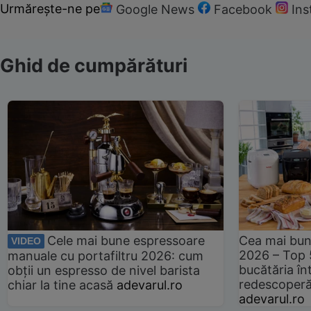
Urmărește-ne pe
Google News
Facebook
In
Ghid de cumpărături
Cele mai bune espressoare
Cea mai bun
VIDEO
2026 – Top 
manuale cu portafiltru 2026: cum
bucătăria înt
obții un espresso de nivel barista
redescoperă 
chiar la tine acasă
adevarul.ro
adevarul.ro