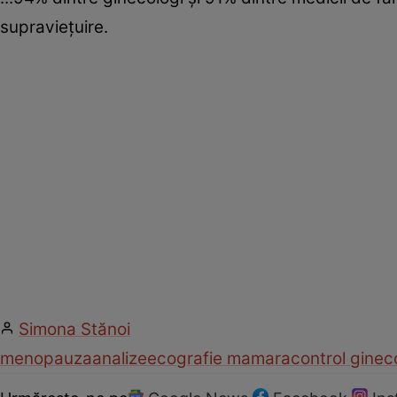
supravieţuire.
Simona Stănoi
menopauza
analize
ecografie mamara
control ginec