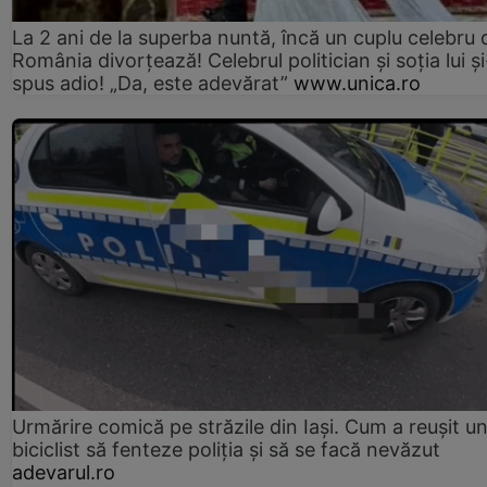
La 2 ani de la superba nuntă, încă un cuplu celebru 
România divorțează! Celebrul politician și soția lui ș
spus adio! „Da, este adevărat”
www.unica.ro
Urmărire comică pe străzile din Iași. Cum a reușit u
biciclist să fenteze poliția și să se facă nevăzut
adevarul.ro