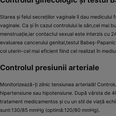
Controlul ginecologic şi testul
Starea şi felul secreţiilor vaginale îi dau mediculu
vaginale. Ca şi în cazul controlului la sân,cel ma
menstruaţie,iar contactul sexual este interzis cu 24 
evaluarea cancerului genital,testul Babeş-Papanic
col uterin-cel mai eficient fiind cel realizat în med
Controlul presiunii arteriale
Monitorizează-ţi zilnic tensiunea arterială! Controlul
hipertensiune sau hipotensiune. După vârsta de 40 
tratament medicamentos şi cu un stil de viaţă echilib
sunt:130/85 mmHg (optimă:120/80 mmHg).