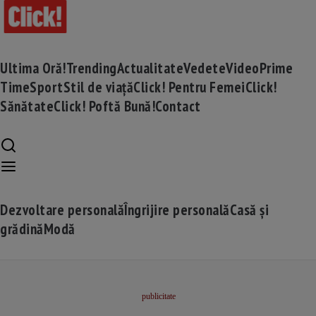
Ultima Oră!
Trending
Actualitate
Vedete
Video
Prime
Time
Sport
Stil de viață
Click! Pentru Femei
Click!
Sănătate
Click! Poftă Bună!
Contact
Dezvoltare personală
Îngrijire personală
Casă și
grădină
Modă