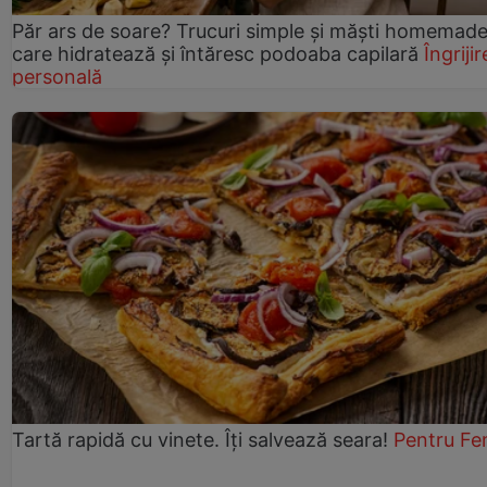
Păr ars de soare? Trucuri simple și măști homemad
care hidratează și întăresc podoaba capilară
Îngrijir
personală
Tartă rapidă cu vinete. Îți salvează seara!
Pentru Fe