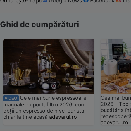
Urmărește-ne pe
Google News
Facebook
In
Ghid de cumpărături
Cele mai bune espressoare
Cea mai bun
VIDEO
2026 – Top 
manuale cu portafiltru 2026: cum
bucătăria înt
obții un espresso de nivel barista
redescoperă 
chiar la tine acasă
adevarul.ro
adevarul.ro