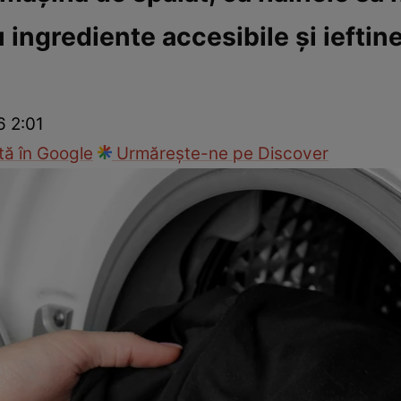
 ingrediente accesibile şi ieftine
Modă
6 2:01
ă în Google
Urmărește-ne pe Discover