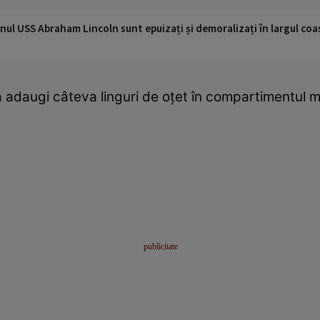
nul USS Abraham Lincoln sunt epuizați și demoralizați în largul coas
ă adaugi câteva linguri de oţet în compartimentul m