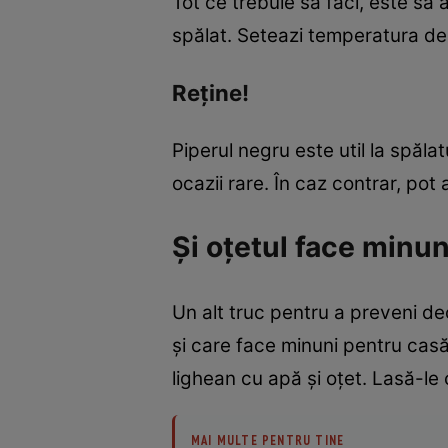
Tot ce trebuie să faci, este să
spălat. Seteazi temperatura de
Reţine!
Piperul negru este util la spălat
ocazii rare. În caz contrar, pot 
Şi oţetul face minun
Un alt truc pentru a preveni dec
şi care face minuni pentru casă.
lighean cu apă şi oţet. Lasă-le 
MAI MULTE PENTRU TINE