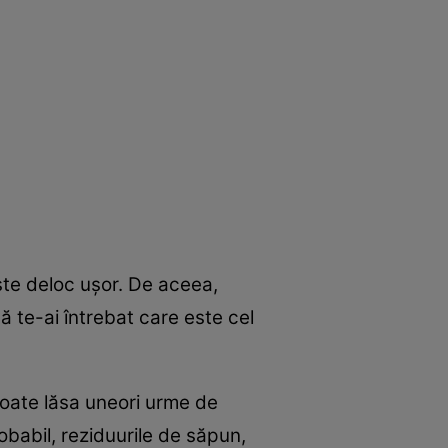
este deloc uşor. De aceea,
că te-ai întrebat care este cel
poate lăsa uneori urme de
obabil, reziduurile de săpun,