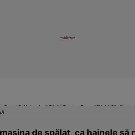
me
Sport
Stil de viață
Click! Pentru Femei
Click! Sănătate
nă
 maşina de spălat, ca hainele să 