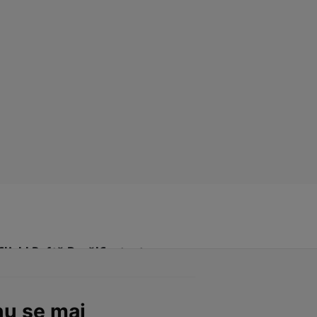
Click! Poftă Bună!
Contact
nu se mai