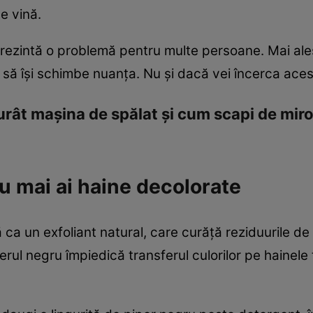
de vină.
rezintă o problemă pentru multe persoane. Mai ale
p să îşi schimbe nuanţa. Nu şi dacă vei încerca aces
urât maşina de spălat şi cum scapi de miros
nu mai ai haine decolorate
 ca un exfoliant natural, care curăţă reziduurile d
perul negru împiedică transferul culorilor pe hainele