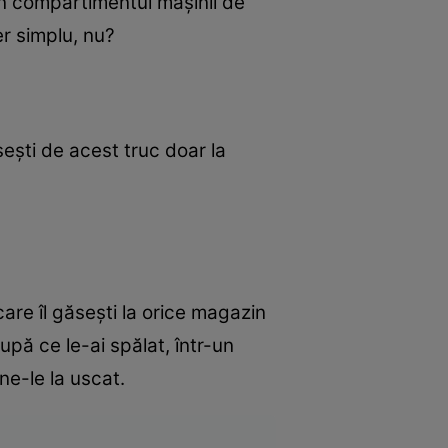
 în compartimentul maşinii de
r simplu, nu?
oseşti de acest truc doar la
are îl găseşti la orice magazin
upă ce le-ai spălat, într-un
ne-le la uscat.