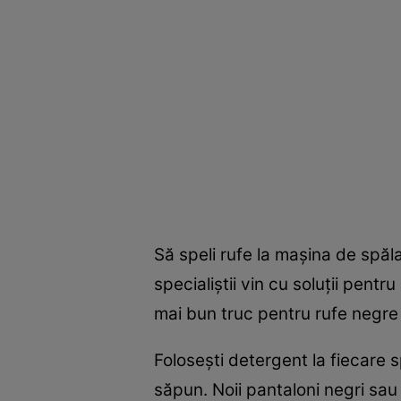
Să speli rufe la maşina de spăl
specialiştii vin cu soluţii pentr
mai bun truc pentru rufe negre ş
Foloseşti detergent la fiecare 
săpun. Noii pantaloni negri sau 