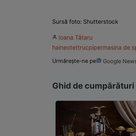
Sursă foto: Shutterstock
Ioana Tătaru
haine
otet
truc
piper
masina de sp
Urmărește-ne pe
Google New
Ghid de cumpărături