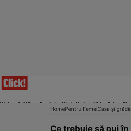
Ultima Oră!
Trending
Actualitate
Vedete
Video
Prime Ti
Home
Pentru Femei
Casa și grădi
Ce trebuie să pui în