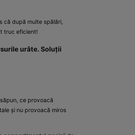
s că după multe spălări,
t truc eficient!
urile urâte. Soluţii
e săpun, ce provoacă
 tale şi nu provoacă miros