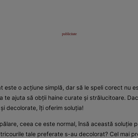
at este o acţiune simplă, dar să le speli corect nu 
u a te ajuta să obţii haine curate şi strălucitoare. Da
i decolorate, îţi oferim soluţia!
spălare, ceea ce este normal, însă această soluţie 
tricourile tale preferate s-au decolorat? Cel mai pr