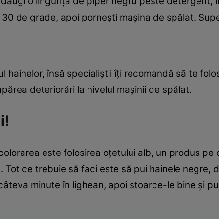
 adaugi o linguriţă de piper negru peste detergent,
 30 de grade, apoi porneşti maşina de spălat. Supe
ul hainelor, însă specialiştii îţi recomandă să te fol
apărea deteriorări la nivelul maşinii de spălat.
i!
olorarea este folosirea oţetului alb, un produs pe c
 Tot ce trebuie să faci este să pui hainele negre, d
câteva minute în lighean, apoi stoarce-le bine şi pu