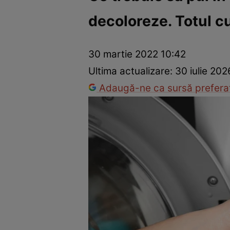
decoloreze. Totul cu
Dezvoltare personală
Îngrijire personală
Casă și grădină
30 martie 2022 10:42
Ultima actualizare:
30 iulie 202
Adaugă-ne ca sursă preferat