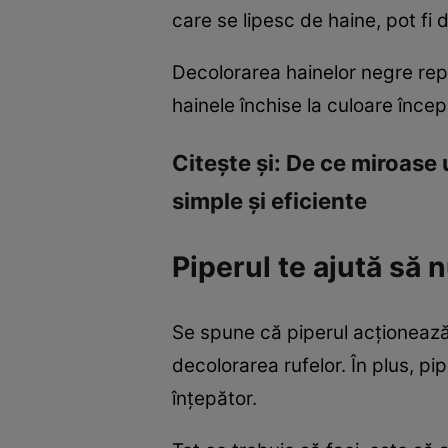
care se lipesc de haine, pot fi 
Decolorarea hainelor negre rep
hainele închise la culoare înce
Citeşte şi: De ce miroase 
simple şi eficiente
Piperul te ajută să 
Se spune că piperul acţionează
decolorarea rufelor. În plus, pi
înţepător.