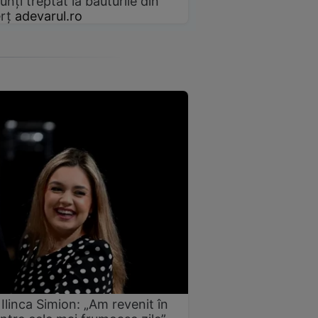
unți treptat la băuturile din
rț
adevarul.ro
Ilinca Simion: „Am revenit în