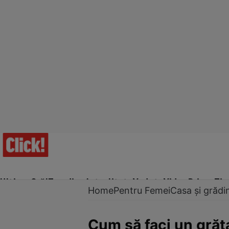
Ultima Oră!
Trending
Actualitate
Vedete
Video
Prime Ti
Home
Pentru Femei
Casa și grădi
Cum să faci un grăt