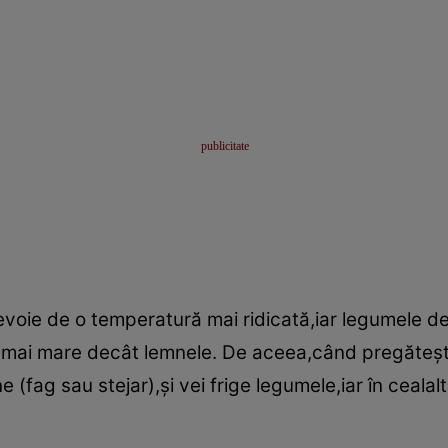
voie de o temperatură mai ridicată,iar legumele d
mai mare decât lemnele. De aceea,când pregăteşti 
e (fag sau stejar),şi vei frige legumele,iar în ceala