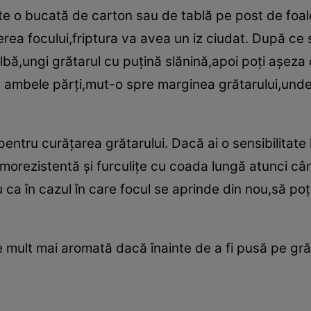
te o bucată de carton sau de tablă pe post de foale,
ea focului,friptura va avea un iz ciudat. După ce s
lbă,ungi grătarul cu puţină slănină,apoi poţi aşeza
 ambele părţi,mut-o spre marginea grătarului,und
pentru curăţarea grătarului. Dacă ai o sensibilitate
morezistentă şi furculiţe cu coada lungă atunci când
a în cazul în care focul se aprinde din nou,să poţi 
e mult mai aromată dacă înainte de a fi pusă pe grăt