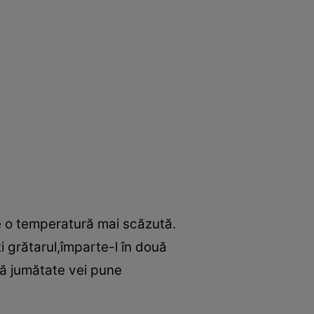
e o temperatură mai scăzută.
grătarul,împarte-l în două
ltă jumătate vei pune