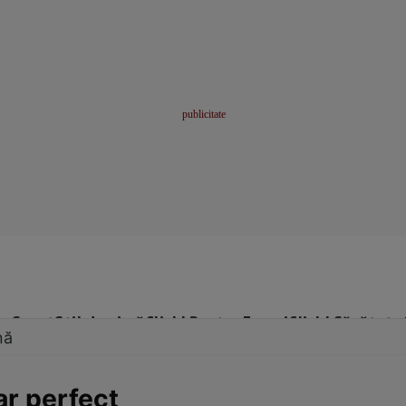
me
Sport
Stil de viață
Click! Pentru Femei
Click! Sănătate
nă
ar perfect