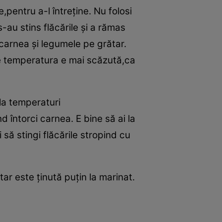
pentru a-l întreţine. Nu folosi
-au stins flăcările şi a rămas
 carnea şi legumele pe grătar.
e temperatura e mai scăzută,ca
 la temperaturi
 întorci carnea. E bine să ai la
să stingi flăcările stropind cu
ar este ţinută puţin la marinat.