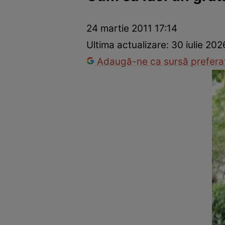
Dezvoltare personală
Îngrijire personală
Casă și grădină
24 martie 2011 17:14
Ultima actualizare:
30 iulie 202
Adaugă-ne ca sursă preferat