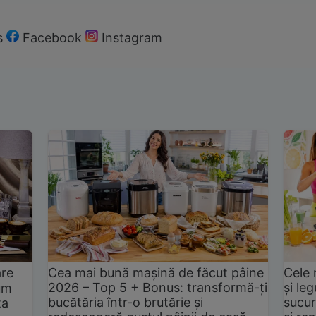
s
Facebook
Instagram
are
Cea mai bună mașină de făcut pâine
Cele 
2026 – Top 5 + Bonus: transformă-ți
și le
um
bucătăria într-o brutărie și
sucur
ta