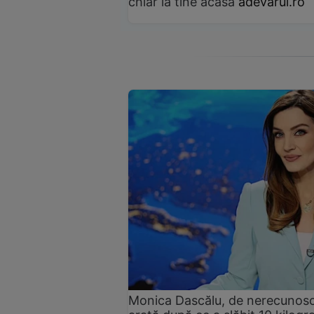
chiar la tine acasă
adevarul.ro
Monica Dascălu, de nerecunosc