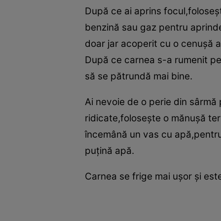
După ce ai aprins focul,foloseş
benzină sau gaz pentru aprinder
doar jar acoperit cu o cenuşă a
După ce carnea s-a rumenit pe
să se pătrundă mai bine.
Ai nevoie de o perie din sârmă 
ridicate,foloseşte o mănuşă ter
încemână un vas cu apă,pentru c
puţină apă.
Carnea se frige mai uşor şi est