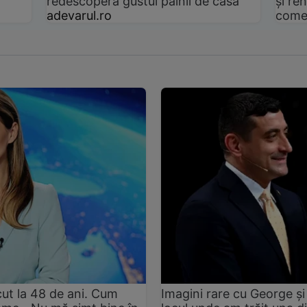
redescoperă gustul pâinii de casă
și ren
adevarul.ro
come
ut la 48 de ani. Cum
Imagini rare cu George și 