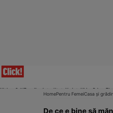
Ultima Oră!
Trending
Actualitate
Vedete
Video
Prime Ti
Home
Pentru Femei
Casa și grădi
De ce e bine să măn