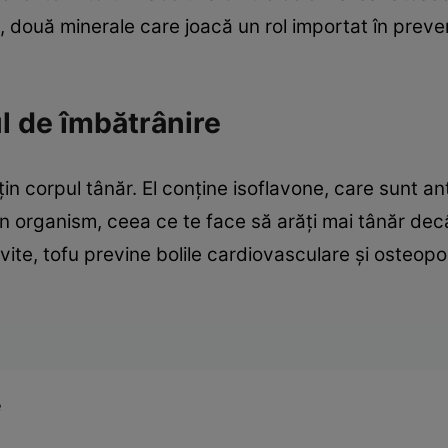
, două minerale care joacă un rol importat în prev
l de îmbătrânire
in corpul tânăr. El conţine isoflavone, care sunt ant
i în organism, ceea ce te face să arăţi mai tânăr de
ivite, tofu previne bolile cardiovasculare şi osteo
e