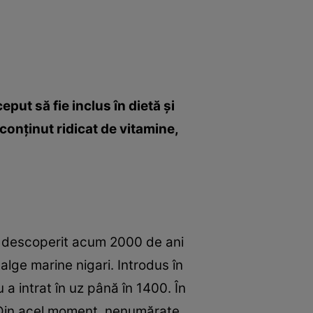
ut să fie inclus în dietă şi
conţinut ridicat de vitamine,
st descoperit acum 2000 de ani
lge marine nigari. Introdus în
 a intrat în uz până în 1400. În
. Din acel moment, nenumărate