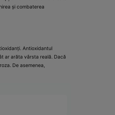
enirea şi combaterea
ioxidanţi. Antioxidantul
cât ar arăta vârsta reală. Dacă
poroza. De asemenea,