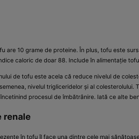
are 10 grame de proteine. În plus, tofu este sursă ş
indice caloric de doar 88. Include în alimentaţie to
lui de tofu este acela că reduce nivelul de colest
menea, nivelul trigliceridelor şi al colesterolului.
 încetinind procesul de îmbătrânire. Iată ce alte ben
 renale
zente în tofu îl face una dintre cele mai sănătoase