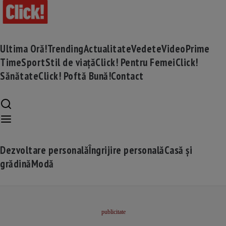
Ultima Oră!
Trending
Actualitate
Vedete
Video
Prime
Time
Sport
Stil de viață
Click! Pentru Femei
Click!
Sănătate
Click! Poftă Bună!
Contact
Dezvoltare personală
Îngrijire personală
Casă și
grădină
Modă