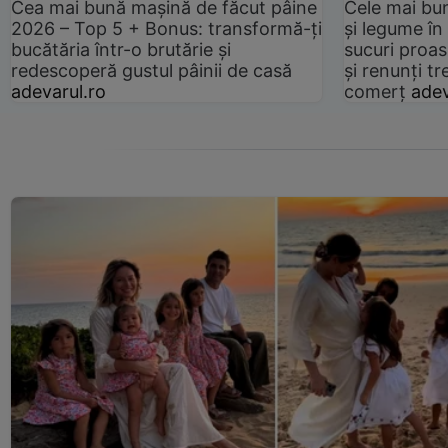
Cea mai bună mașină de făcut pâine
Cele mai bu
2026 – Top 5 + Bonus: transformă-ți
și legume în
bucătăria într-o brutărie și
sucuri proas
redescoperă gustul pâinii de casă
și renunți tr
adevarul.ro
comerț
adev