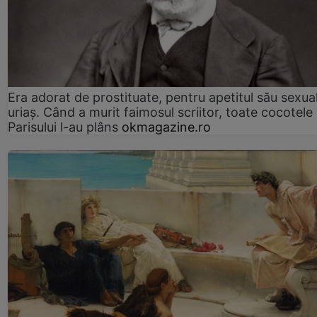
Era adorat de prostituate, pentru apetitul său sexua
uriaș. Când a murit faimosul scriitor, toate cocotele
Parisului l-au plâns
okmagazine.ro