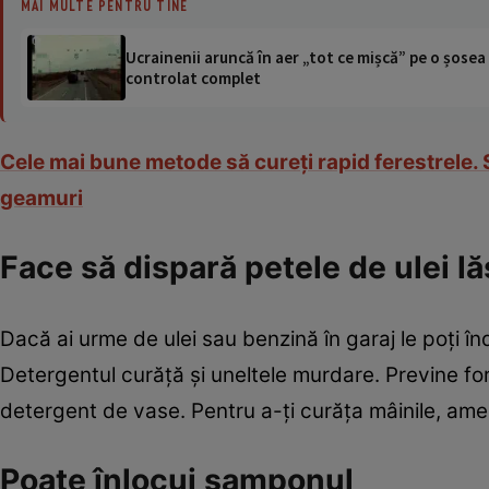
MAI MULTE PENTRU TINE
Ucrainenii aruncă în aer „tot ce mișcă” pe o șose
controlat complet
Cele mai bune metode să cureţi rapid ferestrele. So
geamuri
Face să dispară petele de ulei l
Dacă ai urme de ulei sau benzină în garaj le poţi î
Detergentul curăţă şi uneltele murdare. Previne for
detergent de vase. Pentru a-ţi curăţa mâinile, am
Poate înlocui şamponul