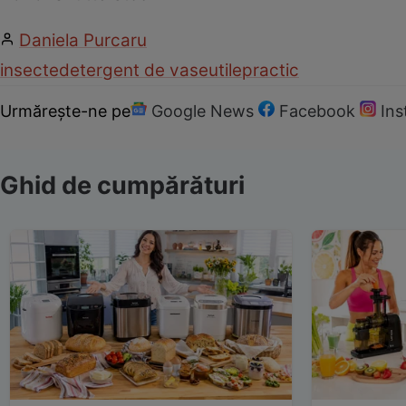
Daniela Purcaru
insecte
detergent de vase
utile
practic
Urmărește-ne pe
Google News
Facebook
In
Ghid de cumpărături