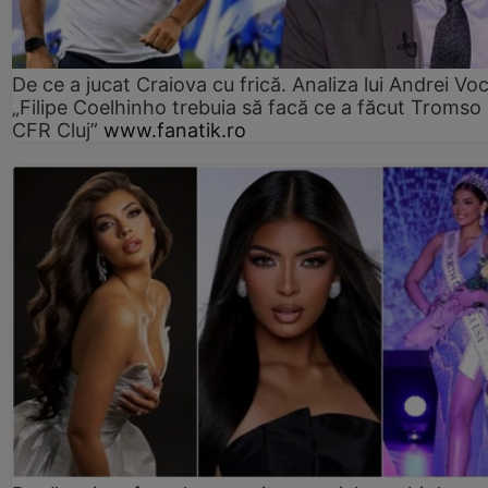
De ce a jucat Craiova cu frică. Analiza lui Andrei Voc
„Filipe Coelhinho trebuia să facă ce a făcut Tromso
CFR Cluj”
www.fanatik.ro