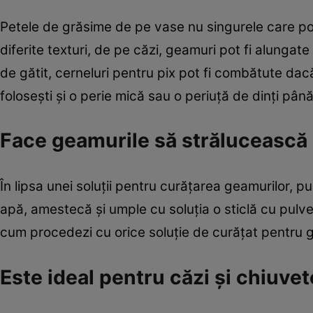
Petele de grăsime de pe vase nu singurele care pot f
diferite texturi, de pe căzi, geamuri pot fi alungate
de gătit, cerneluri pentru pix pot fi combătute dacă
foloseşti şi o perie mică sau o periuţă de dinţi pâ
Face geamurile să strălucească
În lipsa unei soluţii pentru curăţarea geamurilor, pu
apă, amestecă şi umple cu soluţia o sticlă cu pulve
cum procedezi cu orice soluţie de curăţat pentru 
Este ideal pentru căzi şi chiuvet