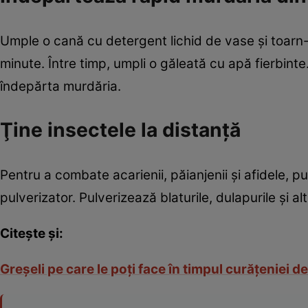
Umple o cană cu detergent lichid de vase şi toarn-o
minute. Între timp, umpli o găleată cu apă fierbinte.
îndepărta murdăria.
Ţine insectele la distanţă
Pentru a combate acarienii, păianjenii şi afidele, p
pulverizator. Pulverizează blaturile, dulapurile şi al
Citeşte şi:
Greşeli pe care le poţi face în timpul curăţeniei 