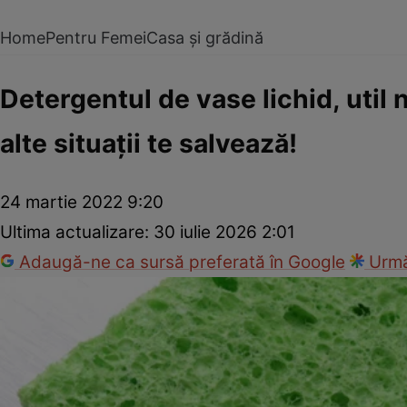
Home
Pentru Femei
Casa și grădină
Detergentul de vase lichid, util n
alte situaţii te salvează!
24 martie 2022 9:20
Ultima actualizare:
30 iulie 2026 2:01
Adaugă-ne ca sursă preferată în Google
Urmă