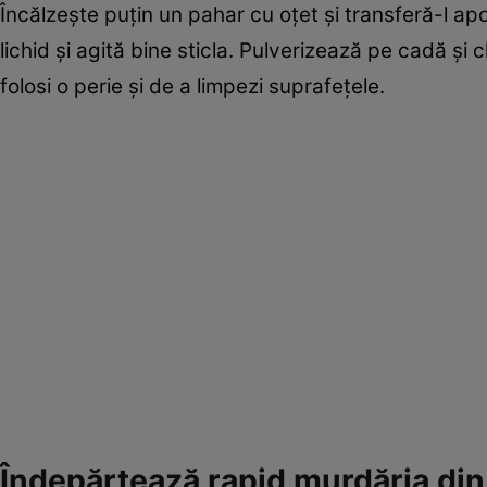
Încălzeşte puţin un pahar cu oţet şi transferă-l ap
lichid şi agită bine sticla. Pulverizează pe cadă şi
folosi o perie şi de a limpezi suprafeţele.
Îndepărtează rapid murdăria din