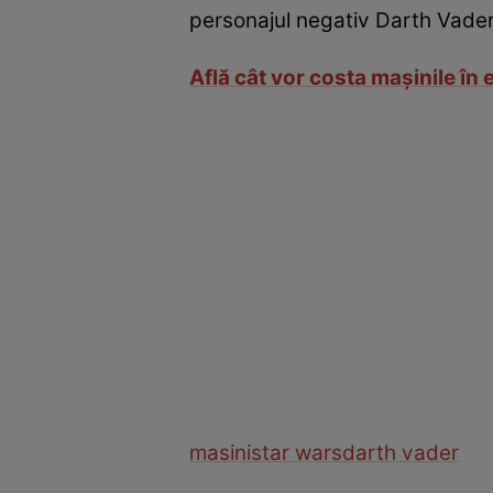
personajul negativ Darth Vader.
Află cât vor costa maşinile în e
masini
star wars
darth vader