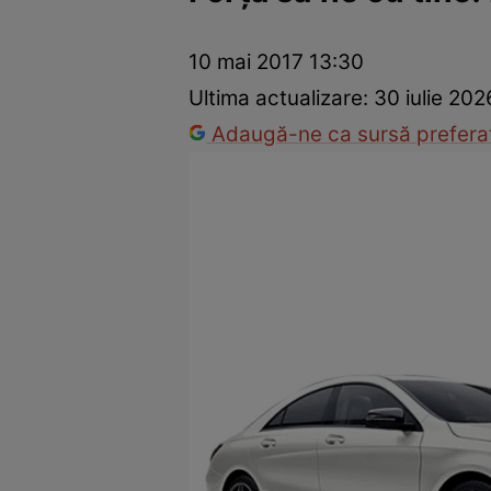
Dezvoltare personală
Îngrijire personală
Casă și grădină
10 mai 2017 13:30
Ultima actualizare:
30 iulie 202
Adaugă-ne ca sursă preferat