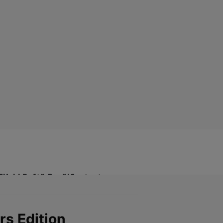
Click! Poftă Bună!
Contact
rs Edition