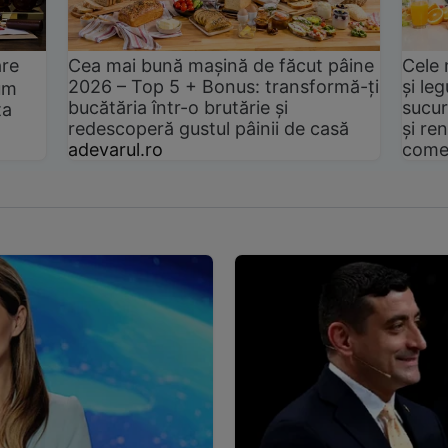
are
Cea mai bună mașină de făcut pâine
Cele 
2026 – Top 5 + Bonus: transformă-ți
și le
um
bucătăria într-o brutărie și
sucur
ta
redescoperă gustul pâinii de casă
și ren
adevarul.ro
come