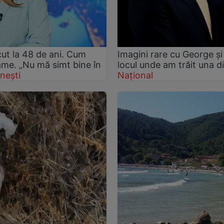
ut la 48 de ani. Cum
Imagini rare cu George și 
rame. „Nu mă simt bine în
locul unde am trăit una d
nești
Național