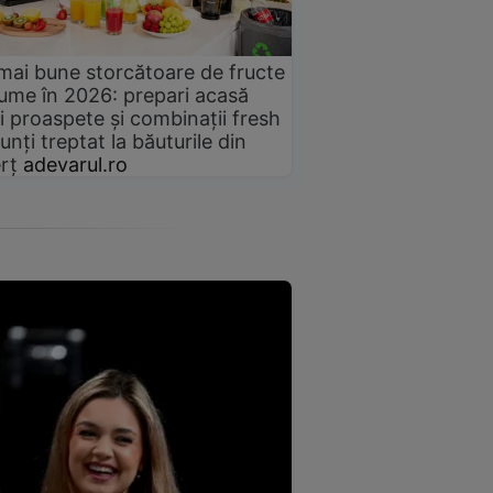
mai bune storcătoare de fructe
gume în 2026: prepari acasă
i proaspete și combinații fresh
unți treptat la băuturile din
rț
adevarul.ro