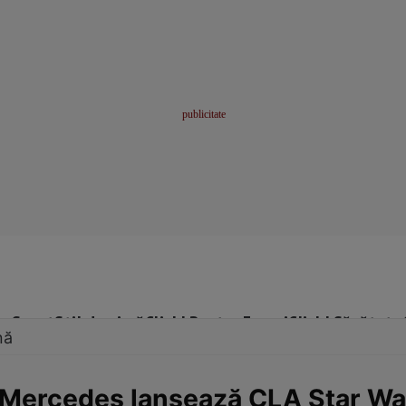
me
Sport
Stil de viață
Click! Pentru Femei
Click! Sănătate
nă
e! Mercedes lansează CLA Star Wa