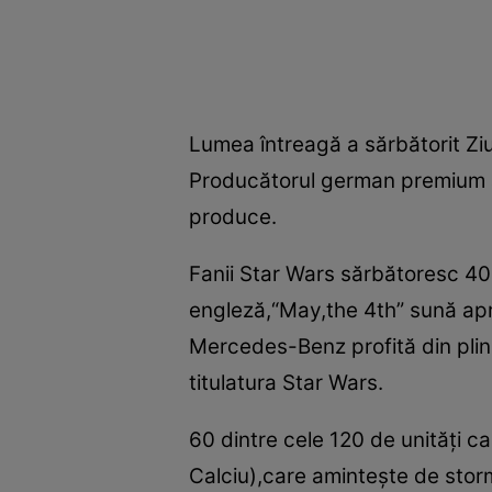
Lumea întreagă a sărbătorit Ziu
Producătorul german premium a 
produce.
Fanii Star Wars sărbătoresc 40 
engleză,“May,the 4th” sună apr
Mercedes-Benz profită din plin 
titulatura Star Wars.
60 dintre cele 120 de unităţi c
Calciu),care aminteşte de stormt