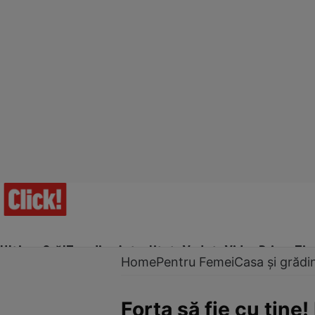
Ultima Oră!
Trending
Actualitate
Vedete
Video
Prime Ti
Home
Pentru Femei
Casa și grădi
Forţa să fie cu tin