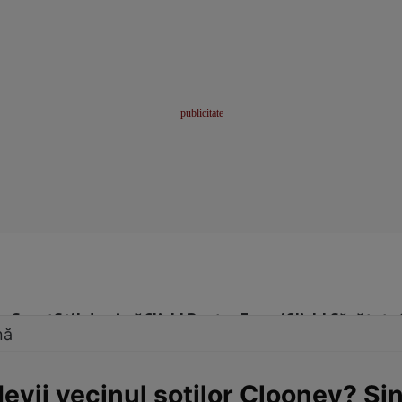
me
Sport
Stil de viață
Click! Pentru Femei
Click! Sănătate
nă
evii vecinul soţilor Clooney? S