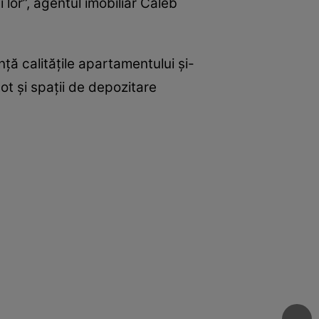
 lor”, agentul imobiliar Caleb
ţă calităţile apartamentului şi-
ot şi spaţii de depozitare