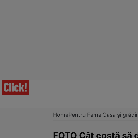
Ultima Oră!
Trending
Actualitate
Vedete
Video
Prime Ti
Home
Pentru Femei
Casa și grădi
FOTO Cât costă să d