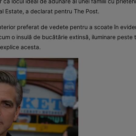
ca locul ideal de adunare al unei familii cu prietenii
l Estate, a declarat pentru The Post.
nterior preferat de vedete pentru a scoate în eviden
cum o insulă de bucătărie extinsă, iluminare peste t
 explice acesta.