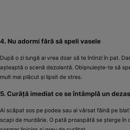
4. Nu adormi fără să speli vasele
După o zi lungă ai vrea doar să te întinzi în pat. D
așteaptă o scenă dezolantă. Obișnuiește-te să spel
mult mai plăcut și lipsit de stres.
5. Curăță imediat ce se întâmplă un deza
Ai scăpat sos pe podea sau ai vărsat făină pe blat
scapi de murdărie. O pată proaspătă se șterge în 
coșmar lipicios și greu de curățat.