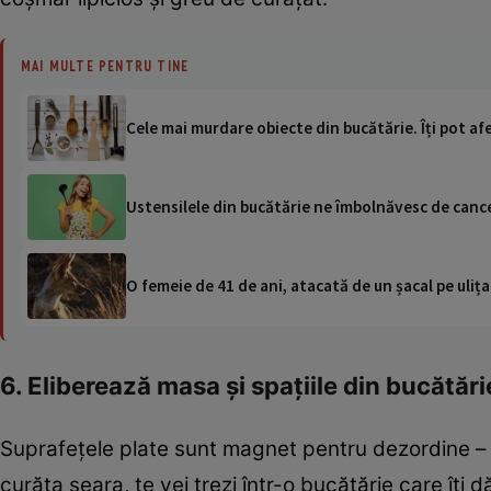
MAI MULTE PENTRU TINE
Cele mai murdare obiecte din bucătărie. Îți pot a
Ustensilele din bucătărie ne îmbolnăvesc de cance
O femeie de 41 de ani, atacată de un șacal pe ulița
6. Eliberează masa și spațiile din bucătăr
Suprafețele plate sunt magnet pentru dezordine – pun
curăța seara, te vei trezi într-o bucătărie care îți d