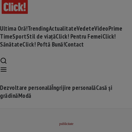
Ultima Oră!
Trending
Actualitate
Vedete
Video
Prime
Time
Sport
Stil de viață
Click! Pentru Femei
Click!
Sănătate
Click! Poftă Bună!
Contact
Dezvoltare personală
Îngrijire personală
Casă și
grădină
Modă