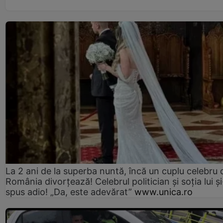
La 2 ani de la superba nuntă, încă un cuplu celebru 
România divorțează! Celebrul politician și soția lui ș
spus adio! „Da, este adevărat”
www.unica.ro