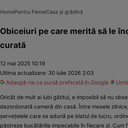
Home
Pentru Femei
Casa și grădină
Obiceiuri pe care merită să le în
curată
12 mai 2025 10:19
Ultima actualizare:
30 iulie 2026 2:03
Adaugă-ne ca sursă preferată în Google
Urmă
Oricât de mult ai iubi gătitul, e imposibil să nu ob
dezordonată cameră din casă. Între mesele zilnice,
șervețelele care se adună pe blatul de lucru, ordi
păstreze bucătăriile impecabile în fiecare zi. Cum f